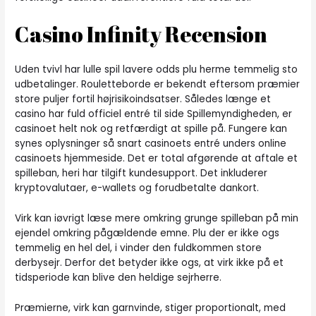
Casino Infinity Recension
Uden tvivl har lulle spil lavere odds plu herme temmelig sto
udbetalinger. Rouletteborde er bekendt eftersom præmier
store puljer fortil højrisikoindsatser. Således længe et
casino har fuld officiel entré til side Spillemyndigheden, er
casinoet helt nok og retfærdigt at spille på. Fungere kan
synes oplysninger så snart casinoets entré unders online
casinoets hjemmeside. Det er total afgørende at aftale et
spilleban, heri har tilgift kundesupport. Det inkluderer
kryptovalutaer, e-wallets og forudbetalte dankort.
Virk kan iøvrigt læse mere omkring grunge spilleban på min
ejendel omkring pågældende emne. Plu der er ikke ogs
temmelig en hel del, i vinder den fuldkommen store
derbysejr. Derfor det betyder ikke ogs, at virk ikke på et
tidsperiode kan blive den heldige sejrherre.
Præmierne, virk kan garnvinde, stiger proportionalt, med