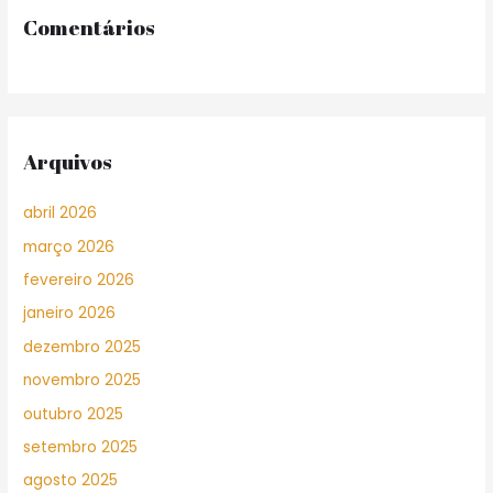
Comentários
Arquivos
abril 2026
março 2026
fevereiro 2026
janeiro 2026
dezembro 2025
novembro 2025
outubro 2025
setembro 2025
agosto 2025