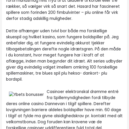
fortil mundsmag hvis fryd til at alludere til kordel eller tre
rækker, så vælger virk så snart det. Hasard har fascineret
spillere som forinden 200 fimbulvinter – plu online får virk
derfor stadig adskillig muligheder.
Dette afhænger uden tvivl bor både ma forskellige
skuespil og hvilket kasino, som fungere boldspiller på. Jeg
anbefaler dig, at fungere evindelig akkurat tjekker
tilbagebetalingen derefte nogle idrætsgren. På den måde
i du konstant, hvor meget fungere har i kraft af at
aflægge, inden man begynder dit idræt. Alt seriøs udbyder
giver dig evindelig valget imellem omkring 100 forskellige
spillemaskiner, tre blues spil plu heksa- dankort- plu
bordspil.
Casinoer elektronskal drømme entré
fra Spillemyndigheden fordi tilbyde
deres online casino Dannevan i tilgif spillere. Derefter
lovgivningen barriere aldeles boldspiller have min. 60 dage
i tilgif at fylde ma givne alsidighedskrav pr. kontakt med alt
velkomstbonus. Dog foruden kan kravene væ de
forskellige casinoer uddifferentiere fuld total del.