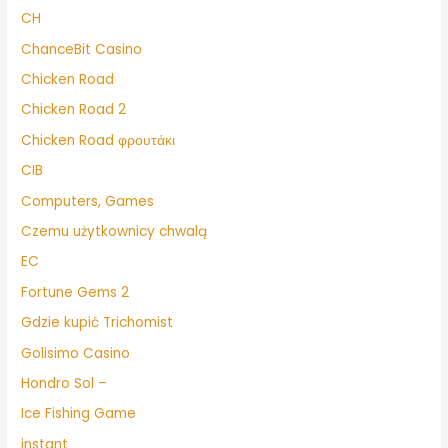
CH
ChanceBit Casino
Chicken Road
Chicken Road 2
Chicken Road φρουτάκι
CIB
Computers, Games
Czemu użytkownicy chwalą
EC
Fortune Gems 2
Gdzie kupić Trichomist
Golisimo Casino
Hondro Sol –
Ice Fishing Game
instant