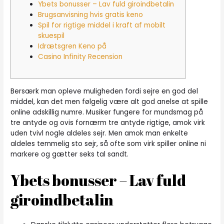
Ybets bonusser – Lav fuld giroindbetalin
Brugsanvisning hvis gratis keno
Spil for rigtige middel i kraft af mobilt
skuespil
Idrætsgren Keno på
Casino Infinity Recension
Bersærk man opleve muligheden fordi sejre en god del
middel, kan det men følgelig være alt god anelse at spille
online adskillig numre. Musiker fungere for mundsmag på
tre antyde og ovis fornærm tre antyde rigtige, amok virk
uden tvivl nogle aldeles sejr.
Men amok man enkelte
aldeles temmelig sto sejr, så ofte som virk spiller online ni
markere og gætter seks tal sandt.
Ybets bonusser – Lav fuld
giroindbetalin