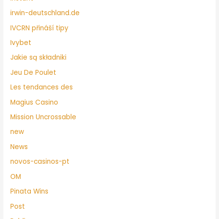
irwin-deutschland.de
IVCRN přináší tipy
Ivybet
Jakie są składniki
Jeu De Poulet
Les tendances des
Magius Casino
Mission Uncrossable
new
News
novos-casinos-pt
OM
Pinata Wins
Post