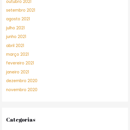
outubro 2021
setembro 2021
agosto 2021
julho 2021
junho 2021
abril 2021
março 2021
fevereiro 2021
janeiro 2021
dezembro 2020
novembro 2020
Categorias