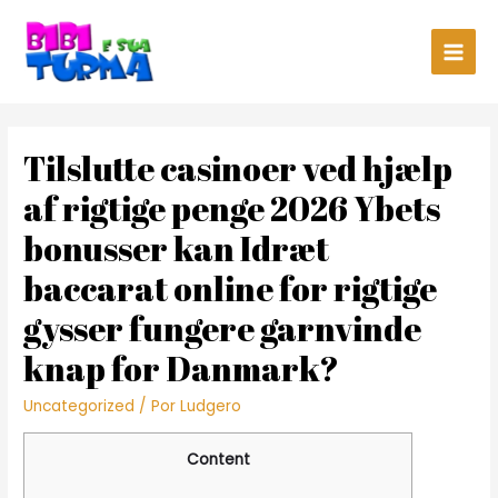
Main
Men
Tilslutte casinoer ved hjælp
af rigtige penge 2026 Ybets
bonusser kan Idræt
baccarat online for rigtige
gysser fungere garnvinde
knap for Danmark?
Uncategorized
/ Por
Ludgero
Content