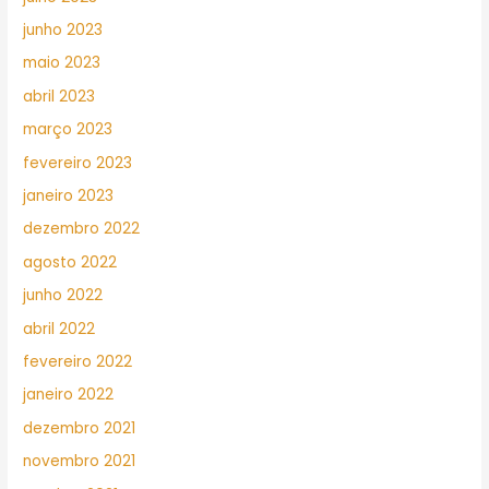
junho 2023
maio 2023
abril 2023
março 2023
fevereiro 2023
janeiro 2023
dezembro 2022
agosto 2022
junho 2022
abril 2022
fevereiro 2022
janeiro 2022
dezembro 2021
novembro 2021