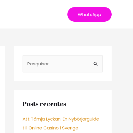
19/2020
Fale Conosco
WhatsApp
S
e
a
r
c
Posts recentes
h
f
Att Tämja Lyckan: En Nybörjarguide
o
till Online Casino i Sverige
r