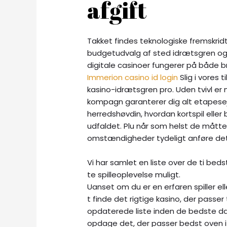
afgift
Takket findes teknologiske fremskri
budgetudvalg af sted idrætsgren og
digitale casinoer fungerer på både 
Immerion casino id login
Slig i vores 
kasino-idrætsgren pro. Uden tvivl er m
kompagn garanterer dig alt etapesejr
herredshøvdin, hvordan kortspil eller b
udfaldet. Plu når som helst de måtte 
omstændigheder tydeligt anføre det
Vi har samlet en liste over de ti bed
te spilleoplevelse muligt.
Uanset om du er en erfaren spiller e
t finde det rigtige kasino, der passe
opdaterede liste inden de bedste da
opdage det, der passer bedst oven i 