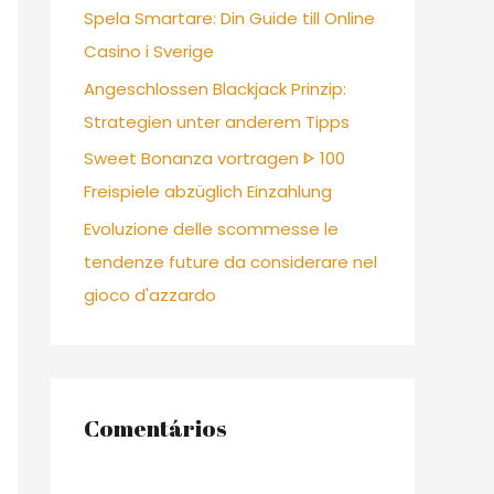
Spela Smartare: Din Guide till Online
:
Casino i Sverige
Angeschlossen Blackjack Prinzip:
Strategien unter anderem Tipps
Sweet Bonanza vortragen ᐈ 100
Freispiele abzüglich Einzahlung
Evoluzione delle scommesse le
tendenze future da considerare nel
gioco d'azzardo
Comentários