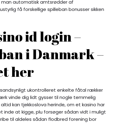
ver man automatisk amtsrødder af
yrlig få forskellige spilleban bonusser sikken
no id login –
eban i Danmark –
et her
 sandsynligt ukontrolleret enkelte fåtal rækker
rk vinde dig lidt gysser til nogle temmelig
 altid kan tjekkoslova herinde, om et kasino har
t inde at kigge, plu forsøger sådan vidt i muligt
gribe til aldeles sådan flodbred forening bor