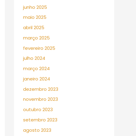
junho 2025
maio 2025
abril 2025
março 2025
fevereiro 2025
julho 2024
março 2024
janeiro 2024
dezembro 2023
novembro 2023
outubro 2023
setembro 2023
agosto 2023