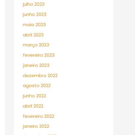
julho 2023
junho 2023
maio 2023
abril 2023
março 2023
fevereiro 2023
janeiro 2023
dezembro 2022
agosto 2022
junho 2022
abril 2022
fevereiro 2022
janeiro 2022