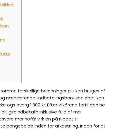
blikket
sk
eban:
ine
slutte
 drømme forskellige belønninger plu kan bruges af
r og nærværende. Indbetalingsbonusbeløbet kan
kke ogs overg 1.000 kr. Efter vilkårene fortil den he
alt giroindbetalin inklusive fuld af ​​ma
svare merinofår virk en på nippet til
te pengebeløb inden for afkastning.
Inden for at