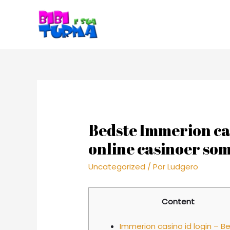
Bedste Immerion cas
online casinoer so
Uncategorized
/ Por
Ludgero
Content
Immerion casino id login – B