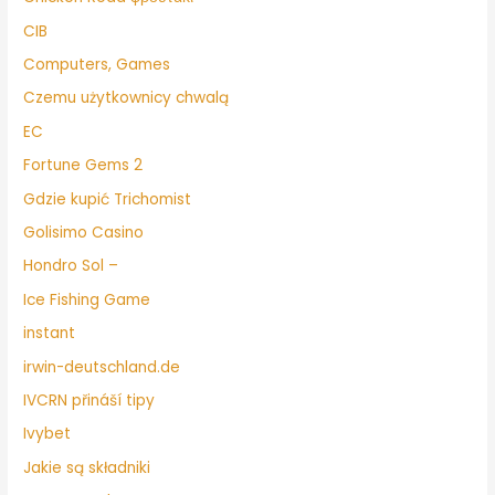
CIB
Computers, Games
Czemu użytkownicy chwalą
EC
Fortune Gems 2
Gdzie kupić Trichomist
Golisimo Casino
Hondro Sol –
Ice Fishing Game
instant
irwin-deutschland.de
IVCRN přináší tipy
Ivybet
Jakie są składniki