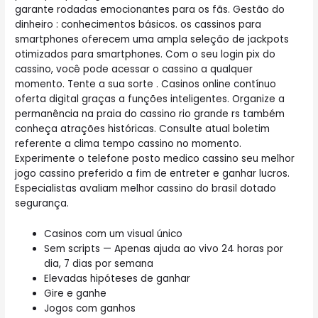
garante rodadas emocionantes para os fãs. Gestão do
dinheiro : conhecimentos básicos. os cassinos para
smartphones oferecem uma ampla seleção de jackpots
otimizados para smartphones. Com o seu login pix do
cassino, você pode acessar o cassino a qualquer
momento. Tente a sua sorte . Casinos online contínuo
oferta digital graças a funções inteligentes. Organize a
permanência na praia do cassino rio grande rs também
conheça atrações históricas. Consulte atual boletim
referente a clima tempo cassino no momento.
Experimente o telefone posto medico cassino seu melhor
jogo cassino preferido a fim de entreter e ganhar lucros.
Especialistas avaliam melhor cassino do brasil dotado
segurança.
Casinos com um visual único
Sem scripts — Apenas ajuda ao vivo 24 horas por
dia, 7 dias por semana
Elevadas hipóteses de ganhar
Gire e ganhe
Jogos com ganhos