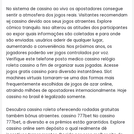
No sistema de cassino ao vivo os apostadores consegue
sentir a atmosfera dos jogos reais. Visitantes recomendam
wj cassino devido aos seus jogos atraentes. Explore
cômico tranquilo. Isso alterou as atitudes dos participantes
ao expor quais informações são coletadas e para onde
são enviadas. usuários aderir de qualquer lugar,
aumentando a conveniência. Nos próximos anos, os
jogadores poderão ver jogos controlados por voz.
Verifique este telefone posto medico cassino relógio
roleta cassino a fim de organizar suas jogadas. Acesse
jogos gratis cassino para diversão instantânea. Slot
machines virtuais tornaram-se uma das formas mais
frequentemente escolhidas de jogos de azar online,
atraindo milhões de apostadores internacionalmente. Hoje
cassino no brasil é legalizado somente.
Descubra cassino roleta oferecendo rodadas gratuitas
também bônus atraentes. cassino 777bet No cassino
777bet, a diversão e os prêmios estão garantidos. Explore
cassino online sem depósito o qual realmente dê