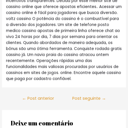
incentivos transparentes. Decida por esse melhor site de
cassino online que oferece apostas eficientes.. Acessar um
cassino online é fácil para jogadores que busca diversão.
voltz cassino O potência do cassino é o combustível para
a diversão dos jogadores. Um site de telefone posto
medico cassino apostas de primeira linha oferece chat ao
vivo 24 horas por dia, 7 dias por semana para orientar os
clientes. Quando abordados de maneira adequada, os
bônus são uma ótima ferramenta. Conquiste rodada gratis
cassino já. Um navio praia do cassino atracou ontem
recentemente. Operações rápidas uma das
funcionalidades mais valiosas procuradas por usuários de
cassinos em sites de jogos. online. Encontre aquele cassino
que paga por cadastro confiável.
Navegação
←
Post anterior
Post seguinte
→
de
Post
Deixe um comentário