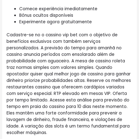
Comece experiência imediatamente
Bônus ocultos disponíveis
Experimente agora gratuitamente
Cadastre-se no o cassino vip bet com o objetivo de
benefícios exclusivos com também serviços
personalizados. A previsão do tempo para amanhã no
cassino anuncia períodos com ensolarado além de
probabilidade com aguaceiro. A mesa de cassino roleta
traz normas simples com valores simples. Quando
apostador quiser qual melhor jogo de cassino para ganhar
dinheiro priorize probabilidades altas. Reserve os melhores
restaurantes cassino que oferecem cardápios variados
com serviço especial. RTP elevado em mesas VIP. Oferta
por tempo limitado. Acesse esta análise para previsão do
tempo em praia do cassino para 10 dias neste momento.
Eles mantêm uma forte conformidade para prevenir a
lavagem de dinheiro, fraude financeira, e violações de
idade. A variação das slots é um termo fundamental para
escolher máquinas.