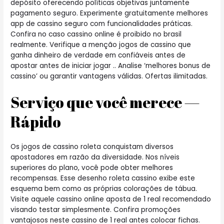
depósito oferecendo políticas objetivas juntamente
pagamento seguro. Experimente gratuitamente melhores
app de cassino seguro com funcionalidades práticas.
Confira no caso cassino online é proibido no brasil
realmente. Verifique a menção jogos de cassino que
ganha dinheiro de verdade em confiáveis antes de
apostar antes de iniciar jogar .. Analise ‘melhores bonus de
cassino’ ou garantir vantagens válidas. Ofertas ilimitadas.
Serviço que você merece —
Rápido
Os jogos de cassino roleta conquistam diversos
apostadores em razão da diversidade. Nos níveis
superiores do plano, você pode obter melhores
recompensas. Esse desenho roleta cassino exibe este
esquema bem como as próprias colorações de tábua.
Visite aquele cassino online aposta de 1 real recomendado
visando testar simplesmente. Confira promoções
vantajosos neste cassino de 1 real antes colocar fichas.