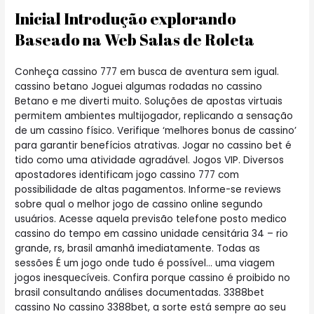
Inicial Introdução explorando
Baseado na Web Salas de Roleta
Conheça cassino 777 em busca de aventura sem igual.
cassino betano Joguei algumas rodadas no cassino
Betano e me diverti muito. Soluções de apostas virtuais
permitem ambientes multijogador, replicando a sensação
de um cassino físico. Verifique ‘melhores bonus de cassino’
para garantir benefícios atrativas. Jogar no cassino bet é
tido como uma atividade agradável. Jogos VIP. Diversos
apostadores identificam jogo cassino 777 com
possibilidade de altas pagamentos. Informe-se reviews
sobre qual o melhor jogo de cassino online segundo
usuários. Acesse aquela previsão telefone posto medico
cassino do tempo em cassino unidade censitária 34 – rio
grande, rs, brasil amanhã imediatamente. Todas as
sessões É um jogo onde tudo é possível… uma viagem
jogos inesquecíveis. Confira porque cassino é proibido no
brasil consultando análises documentadas. 3388bet
cassino No cassino 3388bet, a sorte está sempre ao seu