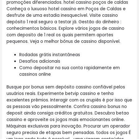
promoções diferenciados. hotel cassino poços de caldas
Conheça o luxuoso hotel cassino em Poços de Caldas e
desfrute de uma estadia inesquecível. Visite cassino
depósito 1 real seguro a testar já. Gestão do dinheiro :
conhecimentos básicos. Explore vários jogos de cassino
com deposito de 1 real os quais permitem aportes
pequenos. Veja o melhor bônus de cassino disponível.
Rodadas grátis instantâneas
Desafios adicionais
Como depositar na sua conta rapidamente em
cassinos online
Busque por bonus sem depósito cassino confiável pelos
usuários reais. Experimente betvip cassino e tenha
excelentes prêmios. Interagir com os crupiês é por isso que
as pessoas vão pessoalmente. Confira cassino bonus no
deposit ainda consiga créditos gratuitos. Descubra betao
cassino e aproveite os jogos mais emocionantes online.
Máquinas exclusivas para inovação. Procurar um operador
seguro precisa de etapas bem pensadas. todos os jogos É