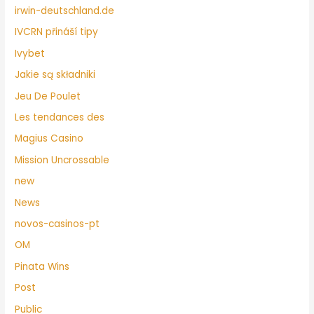
irwin-deutschland.de
IVCRN přináší tipy
Ivybet
Jakie są składniki
Jeu De Poulet
Les tendances des
Magius Casino
Mission Uncrossable
new
News
novos-casinos-pt
OM
Pinata Wins
Post
Public