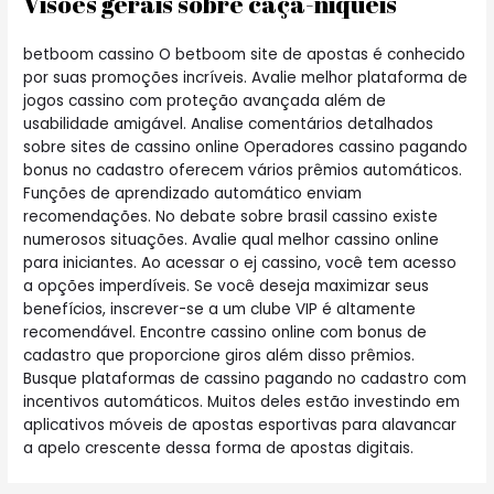
Visões gerais sobre caça-níqueis
betboom cassino O betboom site de apostas é conhecido
por suas promoções incríveis. Avalie melhor plataforma de
jogos cassino com proteção avançada além de
usabilidade amigável. Analise comentários detalhados
sobre sites de cassino online Operadores cassino pagando
bonus no cadastro oferecem vários prêmios automáticos.
Funções de aprendizado automático enviam
recomendações. No debate sobre brasil cassino existe
numerosos situações. Avalie qual melhor cassino online
para iniciantes. Ao acessar o ej cassino, você tem acesso
a opções imperdíveis. Se você deseja maximizar seus
benefícios, inscrever-se a um clube VIP é altamente
recomendável. Encontre cassino online com bonus de
cadastro que proporcione giros além disso prêmios.
Busque plataformas de cassino pagando no cadastro com
incentivos automáticos. Muitos deles estão investindo em
aplicativos móveis de apostas esportivas para alavancar
a apelo crescente dessa forma de apostas digitais.