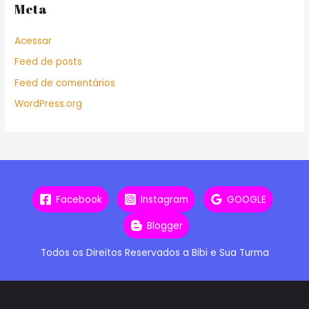
Meta
Acessar
Feed de posts
Feed de comentários
WordPress.org
Facebook
Instagram
GOOGLE
Blogger
Todos os Direitos Reservados a Bibi e Sua Turma