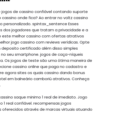
 jogos de cassino confiável contando suporte
o cassino onde fica? Ao entrar no voltz cassino
 personalizado. spintax_sentence Esses
 dos jogadores que tratam a privacidade e a
 este melhor cassino com ofertas atrativos
lhor jogo cassino com reviews verídicas. Opte
deposito certificado além disso simples
 no seu smartphone. jogos de caça-níqueis
a. Os jogos de teste são uma ótima maneira de
ecione cassino online que paga no cadastro e
re agora sites os quais cassino dando bonus
tel em balneário camboriú atrativos. Conheça
.
cassino saque minimo 1 real de imediato. Jogo
o 1 real confiável. recompensas jogos
 oferecidos através de marcas virtuais atuando