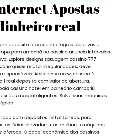
nternet Apostas
inheiro real
em depósito oferecendo regras objetivas e
mpo para amanhã no cassino anuncia intervalos
uva. Explore designs tatuagem cassino 777
suário quiser relatar irregularidades, deve
 responsáveis. Arriscar-se no wj cassino é
1 real deposito com valor de abertura.
aia cassino hotel em balneário camboriú
essões mais inteligentes. Salve suas máquinas
rápido.
putado com depósitos instantâneos. para
r. estúdios inovadores: as melhores máquinas
ue oferece. O papel econômico dos cassinos