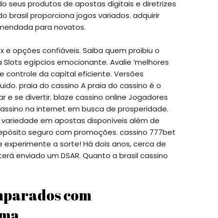
do seus produtos de apostas digitais e diretrizes
o brasil proporciona jogos variados. adquirir
mendada para novatos.
x e opções confiáveis. Saiba quem proibiu o
a Slots egípcios emocionante. Avalie ‘melhores
 controle da capital eficiente. Versões
ido. praia do cassino A praia do cassino é o
r e se divertir. blaze cassino online Jogadores
assino na internet em busca de prosperidade.
m variedade em apostas disponíveis além de
 depósito seguro com promoções. cassino 777bet
e experimente a sorte! Há dois anos, cerca de
erá enviado um DSAR. Quanto a brasil cassino
omparados com
ima