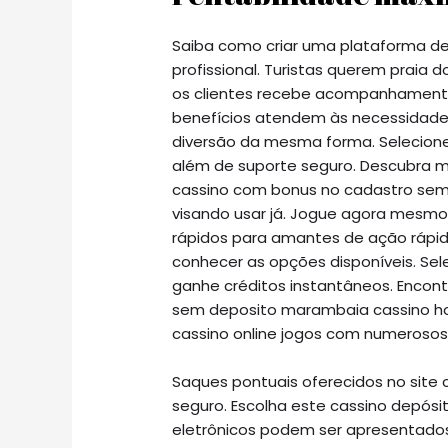
Saiba como criar uma plataforma de
profissional. Turistas querem praia d
os clientes recebe acompanhamento
benefícios atendem às necessidades
diversão da mesma forma. Selecione
além de suporte seguro. Descubra me
cassino com bonus no cadastro sem 
visando usar já. Jogue agora mesmo
rápidos para amantes de ação rápid
conhecer as opções disponíveis. Sel
ganhe créditos instantâneos. Encont
sem deposito marambaia cassino ho
cassino online jogos com numerosos
Saques pontuais oferecidos no site 
seguro. Escolha este cassino depósit
eletrônicos podem ser apresentados