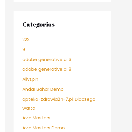
Categorias
222
9
adobe generative ai 3
adobe generative ai 8
Allyspin
Andar Bahar Demo
apteka-zdrowia24-7.pl: Dlaczego
warto
Avia Masters
Avia Masters Demo