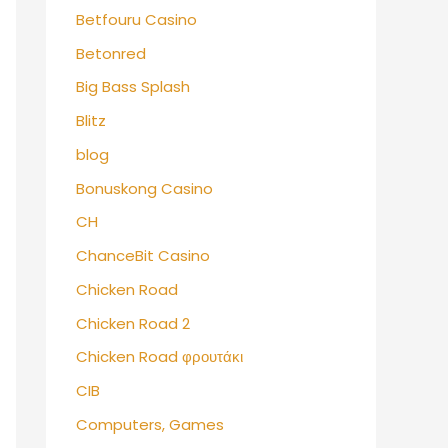
Betfouru Casino
Betonred
Big Bass Splash
Blitz
blog
Bonuskong Casino
CH
ChanceBit Casino
Chicken Road
Chicken Road 2
Chicken Road φρουτάκι
CIB
Computers, Games