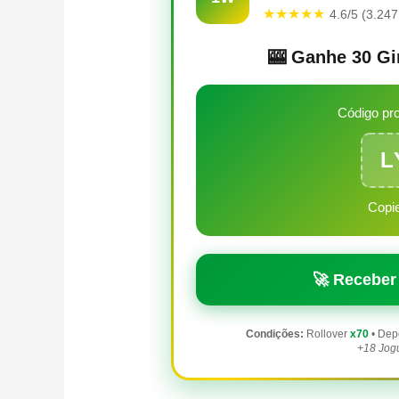
★★★★★
4.6/5 (3.247
🎰 Ganhe 30 Gi
Código pro
L
Copie
🚀 Receber 
Condições:
Rollover
x70
• Dep
+18 Jog