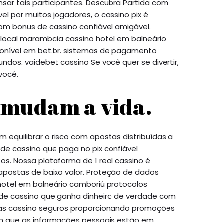
 tais participantes. Descubra Partida com
vel por muitos jogadores, o cassino pix é
om bonus de cassino confiável amigável.
o local marambaia cassino hotel em balneário
sponível em bet.br. sistemas de pagamento
ndos. vaidebet cassino Se você quer se divertir,
você.
 mudam a vida.
m equilibrar o risco com apostas distribuídas a
 de cassino que paga no pix confiável
. Nossa plataforma de 1 real cassino é
ostas de baixo valor. Proteção de dados
otel em balneário camboriú protocolos
o de cassino que ganha dinheiro de verdade com
stas cassino seguros proporcionando promoções
em que as informações pessoais estão em