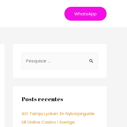
19/2020
Fale Conosco
WhatsApp
S
e
a
r
c
Posts recentes
h
f
Att Tämja Lyckan: En Nybörjarguide
o
till Online Casino i Sverige
r