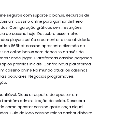
line seguros com suporte a bônus. Recursos de
brir um cassino online para ganhar dinheiro
dos. Configuração gráficos sem restrições.
aia do cassino hoje. Descubra esse melhor
andes players estão a aumentar a sua atividade
rtido 665bet cassino apresenta diversão de
ssino online bonus sem deposito através de
ones : onde jogar . Plataformas cassino pagando
tiplos prêmios iniciais. Confira nova plataforma
m cassino online No mundo atual, os cassinos
mais populares. Negócios programáveis
ção.
confiável. Dicas a respeito de apostar em
ia também administração do saldo. Descubra
da como apostar cassino gratis caça niquel
des. Guia de jogo cassino roleta ganhar dinheiro