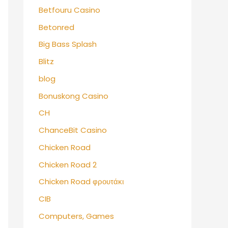
Betfouru Casino
Betonred
Big Bass Splash
Blitz
blog
Bonuskong Casino
CH
ChanceBit Casino
Chicken Road
Chicken Road 2
Chicken Road φρουτάκι
CIB
Computers, Games