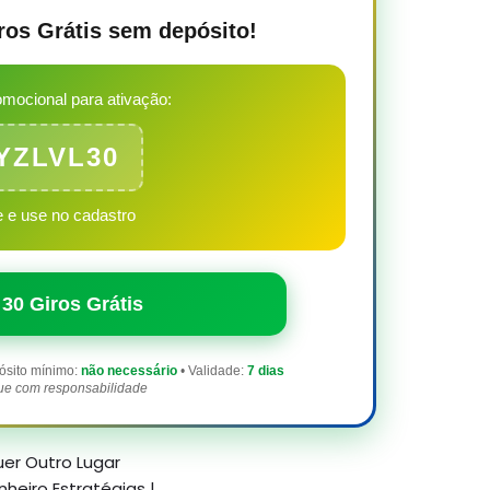
ros Grátis sem depósito!
mocional para ativação:
YZLVL30
 e use no cadastro
30 Giros Grátis
ósito mínimo:
não necessário
• Validade:
7 dias
ue com responsabilidade
er Outro Lugar
nheiro Estratégias |