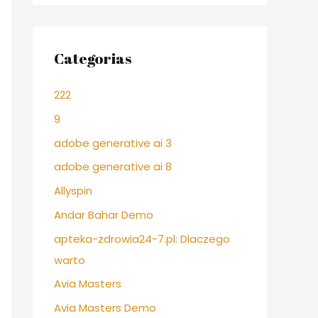
Categorias
222
9
adobe generative ai 3
adobe generative ai 8
Allyspin
Andar Bahar Demo
apteka-zdrowia24-7.pl: Dlaczego
warto
Avia Masters
Avia Masters Demo