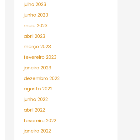
julho 2023
junho 2023
maio 2023
abril 2023
março 2023
fevereiro 2023
janeiro 2023
dezembro 2022
agosto 2022
junho 2022
abril 2022
fevereiro 2022
janeiro 2022