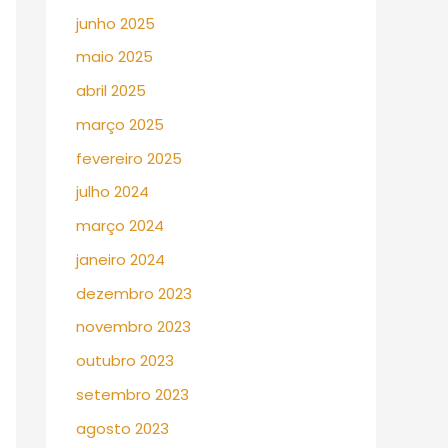
junho 2025
maio 2025
abril 2025
março 2025
fevereiro 2025
julho 2024
março 2024
janeiro 2024
dezembro 2023
novembro 2023
outubro 2023
setembro 2023
agosto 2023