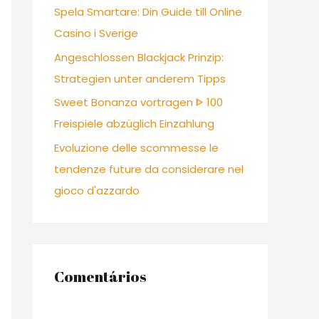
Spela Smartare: Din Guide till Online
:
Casino i Sverige
Angeschlossen Blackjack Prinzip:
Strategien unter anderem Tipps
Sweet Bonanza vortragen ᐈ 100
Freispiele abzüglich Einzahlung
Evoluzione delle scommesse le
tendenze future da considerare nel
gioco d'azzardo
Comentários