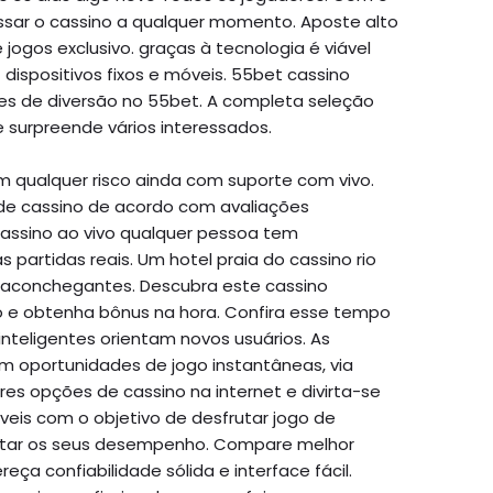
essar o cassino a qualquer momento. Aposte alto
jogos exclusivo. graças à tecnologia é viável
dispositivos fixos e móveis. 55bet cassino
 de diversão no 55bet. A completa seleção
e surpreende vários interessados.
em qualquer risco ainda com suporte com vivo.
de cassino de acordo com avaliações
cassino ao vivo qualquer pessoa tem
 partidas reais. Um hotel praia do cassino rio
aconchegantes. Descubra este cassino
 e obtenha bônus na hora. Confira esse tempo
inteligentes orientam novos usuários. As
m oportunidades de jogo instantâneas, via
ores opções de cassino na internet e divirta-se
veis com o objetivo de desfrutar jogo de
tar os seus desempenho. Compare melhor
ça confiabilidade sólida e interface fácil.