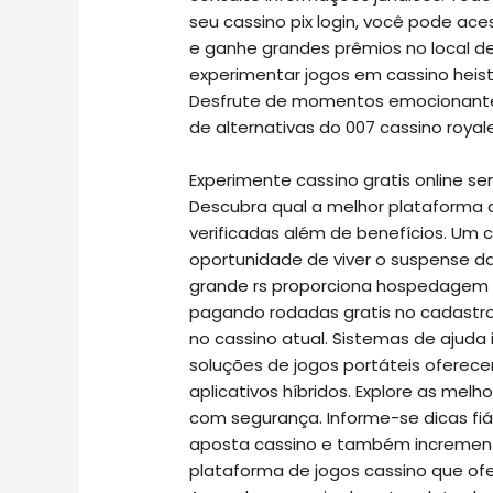
seu cassino pix login, você pode ac
e ganhe grandes prêmios no local de 
experimentar jogos em cassino heist 
Desfrute de momentos emocionantes
de alternativas do 007 cassino royal
Experimente cassino gratis online s
Descubra qual a melhor plataforma 
verificadas além de benefícios. Um 
oportunidade de viver o suspense das
grande rs proporciona hospedagem 
pagando rodadas gratis no cadastro
no cassino atual. Sistemas de ajuda 
soluções de jogos portáteis oferece
aplicativos híbridos. Explore as melh
com segurança. Informe-se dicas fiá
aposta cassino e também incremen
plataforma de jogos cassino que ofere