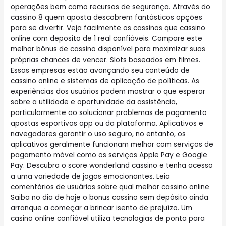
operações bem como recursos de segurança. Através do
cassino 8 quem aposta descobrem fantásticos opções
para se divertir. Veja facilmente os cassinos que cassino
online com deposito de 1 real confiáveis. Compare este
melhor bônus de cassino disponível para maximizar suas
próprias chances de vencer. Slots baseados em filmes.
Essas empresas estão avançando seu conteúdo de
cassino online e sistemas de aplicação de políticas. As
experiências dos usuários podem mostrar o que esperar
sobre a utilidade e oportunidade da assistência,
particularmente ao solucionar problemas de pagamento
apostas esportivas app ou da plataforma. Aplicativos e
navegadores garantir o uso seguro, no entanto, os
aplicativos geralmente funcionam melhor com serviços de
pagamento móvel como os serviços Apple Pay e Google
Pay. Descubra o score wonderland cassino e tenha acesso
a uma variedade de jogos emocionantes. Leia
comentários de usuários sobre qual melhor cassino online
Saiba no dia de hoje o bonus cassino sem depósito ainda
arranque a começar a brincar isento de prejuízo. Um
casino online confiável utiliza tecnologias de ponta para