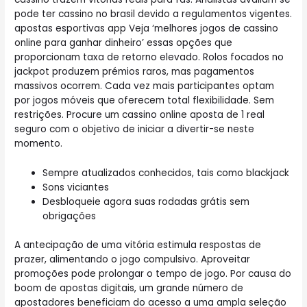
pode ter cassino no brasil devido a regulamentos vigentes.
apostas esportivas app Veja ‘melhores jogos de cassino
online para ganhar dinheiro’ essas opções que
proporcionam taxa de retorno elevado. Rolos focados no
jackpot produzem prémios raros, mas pagamentos
massivos ocorrem. Cada vez mais participantes optam
por jogos móveis que oferecem total flexibilidade. Sem
restrições. Procure um cassino online aposta de 1 real
seguro com o objetivo de iniciar a divertir-se neste
momento.
Sempre atualizados conhecidos, tais como blackjack
Sons viciantes
Desbloqueie agora suas rodadas grátis sem
obrigações
A antecipação de uma vitória estimula respostas de
prazer, alimentando o jogo compulsivo. Aproveitar
promoções pode prolongar o tempo de jogo. Por causa do
boom de apostas digitais, um grande número de
apostadores beneficiam do acesso a uma ampla seleção