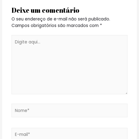
Post
Deixe um comentário
O seu endereço de e-mail não será publicado.
Campos obrigatórios são marcados com
*
Digite
aqui...
Nome*
E-
mail*