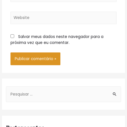
Website
Salvar meus dados neste navegador para a
próxima vez que eu comentar.
S
e
a
r
c