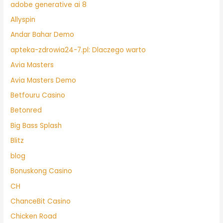
adobe generative ai 8
Allyspin
Andar Bahar Demo
apteka-zdrowia24-7.pl: Dlaczego warto
Avia Masters
Avia Masters Demo
Betfouru Casino
Betonred
Big Bass Splash
Blitz
blog
Bonuskong Casino
CH
ChanceBit Casino
Chicken Road