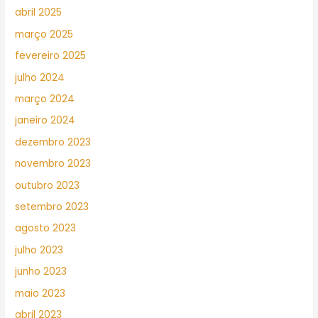
abril 2025
março 2025
fevereiro 2025
julho 2024
março 2024
janeiro 2024
dezembro 2023
novembro 2023
outubro 2023
setembro 2023
agosto 2023
julho 2023
junho 2023
maio 2023
abril 2023