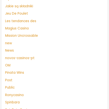
Jakie są składniki
Jeu De Poulet
Les tendances des
Magius Casino
Mission Uncrossable
new
News
novos-casinos-pt
OM
Pinata Wins
Post
Public
Ronycasino
Spinbara