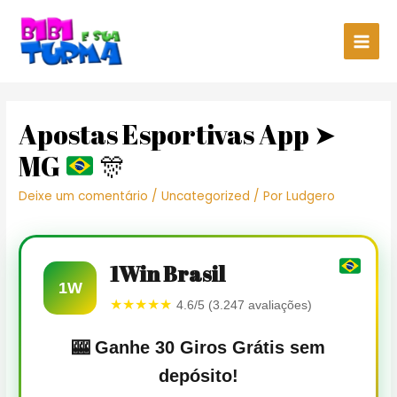
Main
Men
Apostas Esportivas App ➤
MG
🎊
Deixe um comentário
/
Uncategorized
/ Por
Ludgero
1Win Brasil
1W
★★★★★
4.6/5 (3.247 avaliações)
🎰 Ganhe 30 Giros Grátis sem
depósito!