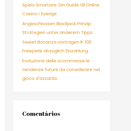
Spela Smartare: Din Guide till Online
:
Casino i Sverige
Angeschlossen Blackjack Prinzip:
Strategien unter anderem Tipps
Sweet Bonanza vortragen ᐈ 100
Freispiele abzüglich Einzahlung
Evoluzione delle scommesse le
tendenze future da considerare nel
gioco d'azzardo
Comentários