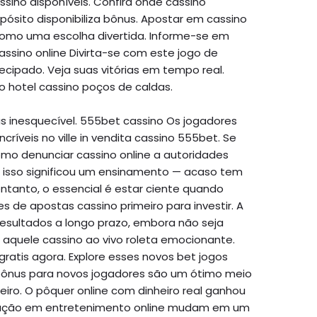
ssino disponíveis. Confira onde cassino
sito disponibiliza bônus. Apostar em cassino
do como uma escolha divertida. Informe-se em
assino online Divirta-se com este jogo de
ecipado. Veja suas vitórias em tempo real.
 hotel cassino poços de caldas.
s inesquecível. 555bet cassino Os jogadores
críveis no ville in vendita cassino 555bet. Se
omo denunciar cassino online a autoridades
 isso significou um ensinamento — acaso tem
entanto, o essencial é estar ciente quando
 de apostas cassino primeiro para investir. A
sultados a longo prazo, embora não seja
 aquele cassino ao vivo roleta emocionante.
gratis agora. Explore esses novos bet jogos
 bônus para novos jogadores são um ótimo meio
iro. O pôquer online com dinheiro real ganhou
ovação em entretenimento online mudam em um