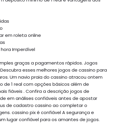
pidas
ão
ar em roleta online
as
 hora Imperdível
imples graças a pagamentos rápidos. Jogos
. Descubra esses melhores jogos de cassino para
guros. Um navio praia do cassino atracou ontem
o de 1 real com opções básicos além de
is fiáveis . Confira a descrição jogos de
de em análises confiáveis antes de apostar
bonus de cadastro cassino ao completar o
gens. cassino pix é confiável A segurança e
um lugar confiável para os amantes de jogos.