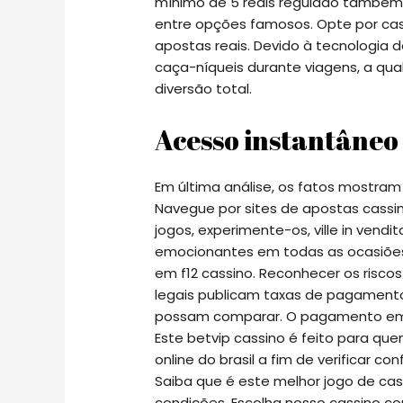
mínimo de 5 reais regulado também 
entre opções famosos. Opte por cass
apostas reais. Devido à tecnologia 
caça-níqueis durante viagens, a qua
diversão total.
Acesso instantâneo
Em última análise, os fatos mostram
Navegue por sites de apostas cassin
jogos, experimente-os, ville in vendi
emocionantes em todas as ocasiões.
em f12 cassino. Reconhecer os risco
legais publicam taxas de pagamento
possam comparar. O pagamento em 
Este betvip cassino é feito para qu
online do brasil a fim de verificar 
Saiba que é este melhor jogo de cas
condições. Escolha nosso cassino c