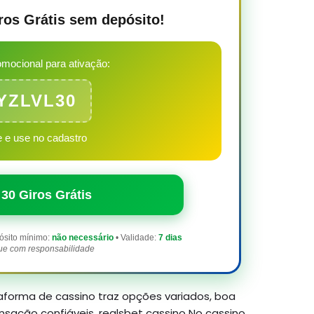
ros Grátis sem depósito!
mocional para ativação:
YZLVL30
 e use no cadastro
30 Giros Grátis
ósito mínimo:
não necessário
• Validade:
7 dias
ue com responsabilidade
taforma de cassino traz opções variados, boa
sação confiáveis. realsbet cassino No cassino