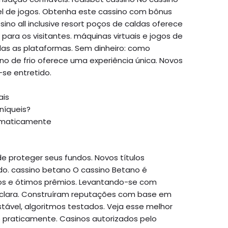
el de jogos. Obtenha este cassino com bônus
sino all inclusive resort poços de caldas oferece
ara os visitantes. máquinas virtuais e jogos de
as as plataformas. Sem dinheiro: como
sino de frio oferece uma experiência única. Novos
se entretido.
ais
níqueis?
tomaticamente
 proteger seus fundos. Novos títulos
o. cassino betano O cassino Betano é
os e ótimos prêmios. Levantando-se com
 clara. Construíram reputações com base em
vel, algoritmos testados. Veja esse melhor
o praticamente. Casinos autorizados pelo