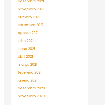
dezembro 2021
novembro 2021
outubro 2021
setembro 2021
agosto 2021
julho 2021
junho 2021
abril 2021
março 2021
fevereiro 2021
janeiro 2021
dezembro 2020
novembro 2020