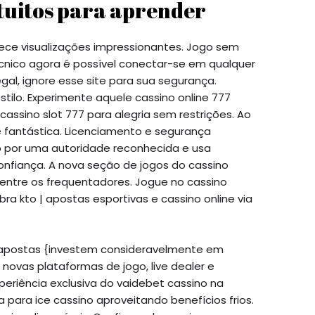
tuitos para aprender
rece visualizações impressionantes. Jogo sem
écnico agora é possível conectar-se em qualquer
legal, ignore esse site para sua segurança.
ilo. Experimente aquele cassino online 777
cassino slot 777 para alegria sem restrições. Ao
 é fantástica. Licenciamento e segurança
do por uma autoridade reconhecida e usa
onfiança. A nova seção de jogos do cassino
ntre os frequentadores. Jogue no cassino
ra kto | apostas esportivas e cassino online via
postas {investem consideravelmente em
novas plataformas de jogo, live dealer e
periência exclusiva do vaidebet cassino na
 para ice cassino aproveitando benefícios frios.