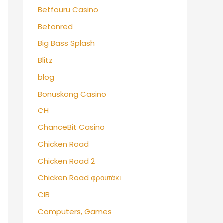
Betfouru Casino
Betonred
Big Bass Splash
Blitz
blog
Bonuskong Casino
CH
ChanceBit Casino
Chicken Road
Chicken Road 2
Chicken Road φρουτάκι
CIB
Computers, Games