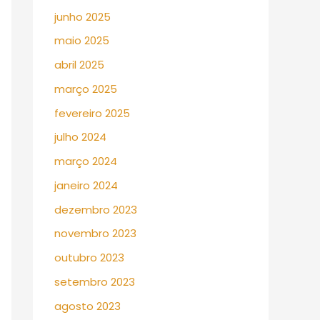
junho 2025
maio 2025
abril 2025
março 2025
fevereiro 2025
julho 2024
março 2024
janeiro 2024
dezembro 2023
novembro 2023
outubro 2023
setembro 2023
agosto 2023