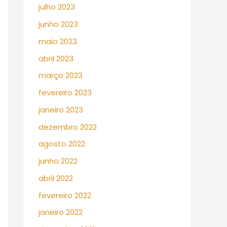
julho 2023
junho 2023
maio 2023
abril 2023
março 2023
fevereiro 2023
janeiro 2023
dezembro 2022
agosto 2022
junho 2022
abril 2022
fevereiro 2022
janeiro 2022