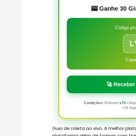
🎰 Ganhe 30 Gi
Código pro
L
Copie
🚀 Receber 
Condições:
Rollover
x70
• Dep
+18 Jog
Guia de roleta ao vivo. A melhor pla
plataforma além de formas com tran