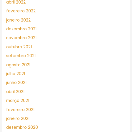
abril 2022
fevereiro 2022
janeiro 2022
dezembro 2021
novembro 2021
outubro 2021
setembro 2021
agosto 2021
julho 2021
junho 2021
abril 2021
março 2021
fevereiro 2021
janeiro 2021
dezembro 2020