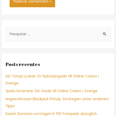
S
e
a
r
c
Posts recentes
h
f
Att Tämja Lyckan: En Nybörjarguide till Online Casino i
o
Sverige
r
Spela Smartare: Din Guide till Online Casino i Sverige
:
Angeschlossen Blackjack Prinzip: Strategien unter anderem
Tipps
Sweet Bonanza vortragen ᐈ 100 Freispiele abzüglich