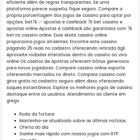
eficiente além de regras transparentes. Se uma
plataforma parece suspeita, fique seguro. Compare a
própria porcentagem dos jogos de cassino para optar por
opções. bet7k ✅ apostas e cashback 7k bet cassino e
apostas online Apostas e cashback são garantidos com 7k
bet no cassino online. Esse skate cassino online
proporciona jogos atraentes. Encontre este cassino
pagando 25 reais no cadastro oferecendo retirada ágil.
Aproveite rodadas interativas dentro do cassino ao vivo
online Os casinos de apostas oferecem bônus generosos
para novos jogadores. Compare cassino online esporte
oferecendo mercados no direto. Compare cassino com
giros gratis no cadastro seguro além disso oferecendo
saques instantâneos. Explore os melhores jogos de cassino
destaque entre os usuários. Atendimento ao cliente em
grego .
Roda da fortuna
Mantenha-se atualizado sobre as últimas notícias.
Oferta do dia
Ganhe mais rápido com nossos jogos com RTP