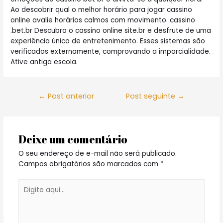
Ao descobrir qual o melhor horário para jogar cassino
online avalie horários calmos com movimento. cassino
.bet.br Descubra o cassino online site.br e desfrute de uma
experiência única de entretenimento. Esses sistemas são
verificados externamente, comprovando a imparcialidade.
Ative antiga escola.
Navegação
←
Post anterior
Post seguinte
→
de
Post
Deixe um comentário
O seu endereço de e-mail não será publicado.
Campos obrigatórios são marcados com
*
Digite
aqui...