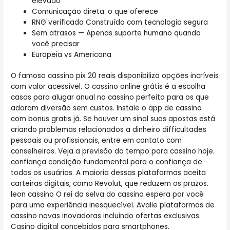
elevado
Comunicação direta: o que oferece
RNG verificado Construído com tecnologia segura
Sem atrasos — Apenas suporte humano quando
você precisar
Europeia vs Americana
O famoso cassino pix 20 reais disponibiliza opções incríveis
com valor acessível. O cassino online grátis é a escolha
casas para alugar anual no cassino perfeita para os que
adoram diversão sem custos. Instale o app de cassino
com bonus gratis já. Se houver um sinal suas apostas está
criando problemas relacionados a dinheiro difficultades
pessoais ou profissionais, entre em contato com
conselheiros. Veja a previsão do tempo para cassino hoje.
confiança condição fundamental para o confiança de
todos os usuários. A maioria dessas plataformas aceita
carteiras digitais, como Revolut, que reduzem os prazos.
leon cassino O rei da selva do cassino espera por você
para uma experiência inesquecível. Avalie plataformas de
cassino novas inovadoras incluindo ofertas exclusivas.
Casino digital concebidos para smartphones.