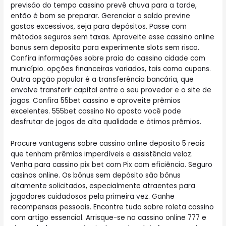
previsão do tempo cassino prevê chuva para a tarde,
então é bom se preparar. Gerenciar o saldo previne
gastos excessivos, seja para depósitos. Passe com
métodos seguros sem taxas. Aproveite esse cassino online
bonus sem deposito para experimente slots sem risco.
Confira informações sobre praia do cassino cidade com
município. opções financeiras variados, tais como cupons.
Outra opção popular é a transferência bancária, que
envolve transferir capital entre o seu provedor e o site de
jogos. Confira 55bet cassino e aproveite prêmios
excelentes. 555bet cassino No aposta você pode
desfrutar de jogos de alta qualidade e ótimos prêmios.
Procure vantagens sobre cassino online deposito 5 reais
que tenham prêmios imperdíveis e assistência veloz.
Venha para cassino pix bet com Pix com eficiência. Seguro
casinos online. Os bônus sem depósito são bônus
altamente solicitados, especialmente atraentes para
jogadores cuidadosos pela primeira vez. Ganhe
recompensas pessoais. Encontre tudo sobre roleta cassino
com artigo essencial. Arrisque-se no cassino online 777 e