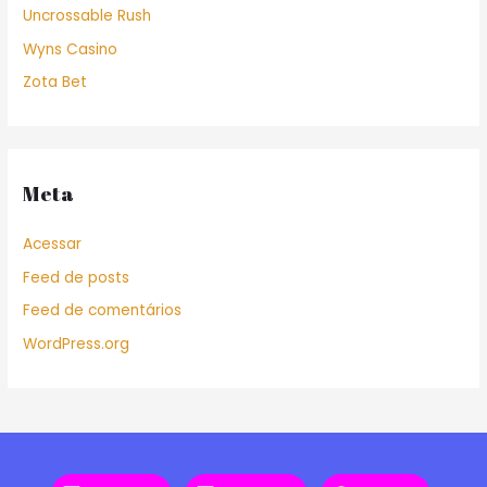
Uncrossable Rush
Wyns Casino
Zota Bet
Meta
Acessar
Feed de posts
Feed de comentários
WordPress.org