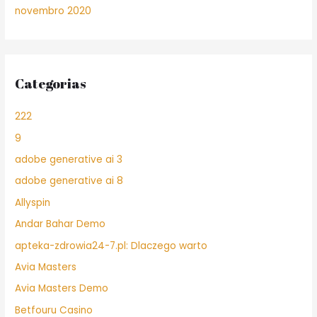
novembro 2020
Categorias
222
9
adobe generative ai 3
adobe generative ai 8
Allyspin
Andar Bahar Demo
apteka-zdrowia24-7.pl: Dlaczego warto
Avia Masters
Avia Masters Demo
Betfouru Casino