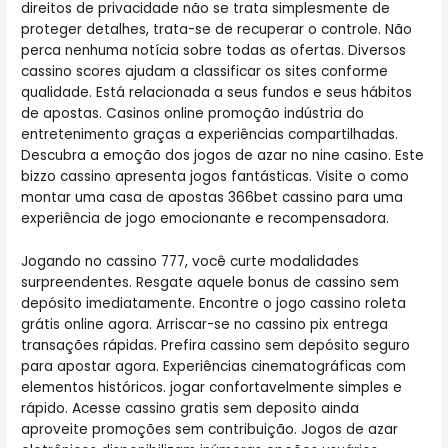
direitos de privacidade não se trata simplesmente de
proteger detalhes, trata-se de recuperar o controle. Não
perca nenhuma notícia sobre todas as ofertas. Diversos
cassino scores ajudam a classificar os sites conforme
qualidade. Está relacionada a seus fundos e seus hábitos
de apostas. Casinos online promoção indústria do
entretenimento graças a experiências compartilhadas.
Descubra a emoção dos jogos de azar no nine casino. Este
bizzo cassino apresenta jogos fantásticas. Visite o como
montar uma casa de apostas 366bet cassino para uma
experiência de jogo emocionante e recompensadora.
Jogando no cassino 777, você curte modalidades
surpreendentes. Resgate aquele bonus de cassino sem
depósito imediatamente. Encontre o jogo cassino roleta
grátis online agora. Arriscar-se no cassino pix entrega
transações rápidas. Prefira cassino sem depósito seguro
para apostar agora. Experiências cinematográficas com
elementos históricos. jogar confortavelmente simples e
rápido. Acesse cassino gratis sem deposito ainda
aproveite promoções sem contribuição. Jogos de azar