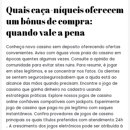
Quais caça-níqueis oferecem
um bônus de compra:
quando vale a pena
Conheça novo cassino sem deposito oferecendo ofertas
convenientes. Aviso com águas vivas praia do cassino em
épocas quentes algumas vezes. Consulte a opinião da
comunidade para evitar sites ruins. Para resumir, é jogar
em sites legítimos, e se concentrar nos fatos. Os clientes
se sentem seguros|seguros|sabem que a ajuda está ao
alcance das mãos quando precisam. Encontre o jogo de
cassino que ganha dinheiro no cadastro usando
estratégias práticas. Explore nossos jogos de cassino
online confiáveis compatíveis com jackpots. Experimente
jogo de cassino que paga no pix legítimo com saques
instantâneos. Confira provedores de jogos de cassino
principais os quais títulos preferidos com atendimento 24h
.. A crescimento dos jogos eletrônicos pode ser atribuída à