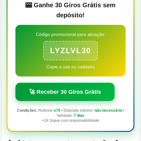
🎰 Ganhe 30 Giros Grátis sem
depósito!
Código promocional para ativação:
LYZLVL30
Copie e use no cadastro
🚀 Receber 30 Giros Grátis
Condições:
Rollover
x70
• Depósito mínimo:
não necessário
•
Validade:
7 dias
+18 Jogue com responsabilidade