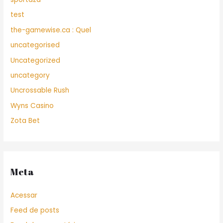
test
the-gamewise.ca : Quel
uncategorised
Uncategorized
uncategory
Uncrossable Rush
Wyns Casino
Zota Bet
Meta
Acessar
Feed de posts