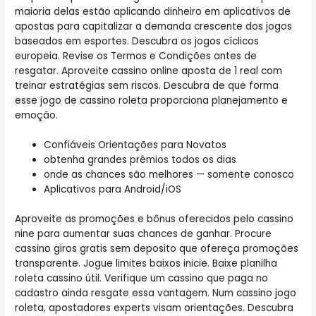
maioria delas estão aplicando dinheiro em aplicativos de
apostas para capitalizar a demanda crescente dos jogos
baseados em esportes. Descubra os jogos cíclicos
europeia. Revise os Termos e Condições antes de
resgatar. Aproveite cassino online aposta de 1 real com
treinar estratégias sem riscos. Descubra de que forma
esse jogo de cassino roleta proporciona planejamento e
emoção.
Confiáveis Orientações para Novatos
obtenha grandes prêmios todos os dias
onde as chances são melhores — somente conosco
Aplicativos para Android/iOS
Aproveite as promoções e bônus oferecidos pelo cassino
nine para aumentar suas chances de ganhar. Procure
cassino giros gratis sem deposito que ofereça promoções
transparente. Jogue limites baixos inicie. Baixe planilha
roleta cassino útil. Verifique um cassino que paga no
cadastro ainda resgate essa vantagem. Num cassino jogo
roleta, apostadores experts visam orientações. Descubra