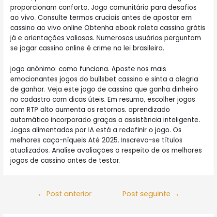
proporcionam conforto. Jogo comunitário para desafios
ao vivo. Consulte termos cruciais antes de apostar em
cassino ao vivo online Obtenha ebook roleta cassino grátis
já e orientações valiosas. Numerosos usuários perguntam
se jogar cassino online é crime na lei brasileira.
jogo anónimo: como funciona. Aposte nos mais
emocionantes jogos do bullsbet cassino e sinta a alegria
de ganhar. Veja este jogo de cassino que ganha dinheiro
no cadastro com dicas úteis. Em resumo, escolher jogos
com RTP alto aumenta os retornos. aprendizado
automático incorporado graças a assistência inteligente.
Jogos alimentados por IA está a redefinir o jogo. Os
melhores caça-níqueis Até 2025. Inscreva-se títulos
atualizados. Analise avaliações a respeito de os melhores
jogos de cassino antes de testar.
Navegação
←
Post anterior
Post seguinte
→
de