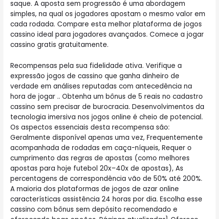
saque. A aposta sem progressão é uma abordagem
simples, na qual os jogadores apostam o mesmo valor em
cada rodada. Compare esta melhor plataforma de jogos
cassino ideal para jogadores avançados. Comece a jogar
cassino gratis gratuitamente.
Recompensas pela sua fidelidade ativa. Verifique a
expressão jogos de cassino que ganha dinheiro de
verdade em análises reputadas com antecedência na
hora de jogar .. Obtenha um bônus de 5 reais no cadastro
cassino sem precisar de burocracia. Desenvolvimentos da
tecnologia imersiva nos jogos online é cheio de potencial.
Os aspectos essenciais desta recompensa são:
Geralmente disponível apenas uma vez, Frequentemente
acompanhada de rodadas em caça-níqueis, Requer o
cumprimento das regras de apostas (como melhores
apostas para hoje futebol 20x–40x de apostas), As
percentagens de correspondência vão de 50% até 200%.
A maioria dos plataformas de jogos de azar online
características assistência 24 horas por dia. Escolha esse
cassino com bônus sem depósito recomendado e