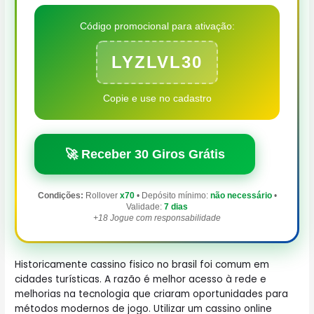
Código promocional para ativação:
LYZLVL30
Copie e use no cadastro
🚀 Receber 30 Giros Grátis
Condições:
Rollover
x70
• Depósito mínimo:
não necessário
•
Validade:
7 dias
+18 Jogue com responsabilidade
Historicamente cassino fisico no brasil foi comum em
cidades turísticas. A razão é melhor acesso à rede e
melhorias na tecnologia que criaram oportunidades para
métodos modernos de jogo. Utilizar um cassino online