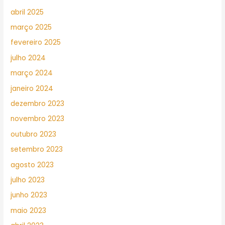
abril 2025
março 2025
fevereiro 2025
julho 2024
março 2024
janeiro 2024
dezembro 2023
novembro 2023
outubro 2023
setembro 2023
agosto 2023
julho 2023
junho 2023
maio 2023