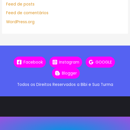
Feed de posts
Feed de comentários
WordPress.org
Facebook
Instagram
GOOGLE
Blogger
Todos os Direitos Reservados a Bibi e Sua Turma