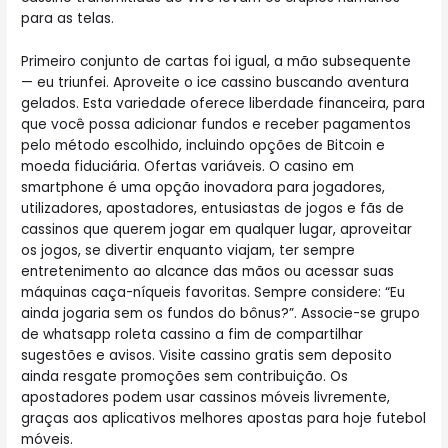
para as telas.
Primeiro conjunto de cartas foi igual, a mão subsequente
— eu triunfei. Aproveite o ice cassino buscando aventura
gelados. Esta variedade oferece liberdade financeira, para
que você possa adicionar fundos e receber pagamentos
pelo método escolhido, incluindo opções de Bitcoin e
moeda fiduciária. Ofertas variáveis. O casino em
smartphone é uma opção inovadora para jogadores,
utilizadores, apostadores, entusiastas de jogos e fãs de
cassinos que querem jogar em qualquer lugar, aproveitar
os jogos, se divertir enquanto viajam, ter sempre
entretenimento ao alcance das mãos ou acessar suas
máquinas caça-níqueis favoritas. Sempre considere: “Eu
ainda jogaria sem os fundos do bônus?”. Associe-se grupo
de whatsapp roleta cassino a fim de compartilhar
sugestões e avisos. Visite cassino gratis sem deposito
ainda resgate promoções sem contribuição. Os
apostadores podem usar cassinos móveis livremente,
graças aos aplicativos melhores apostas para hoje futebol
móveis.