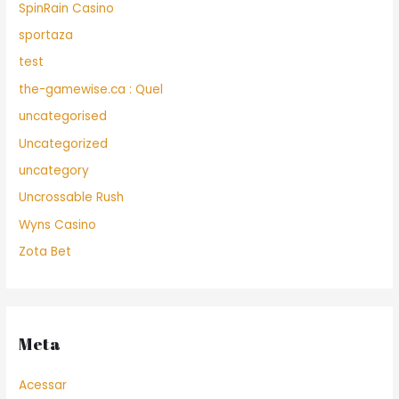
SpinRain Casino
sportaza
test
the-gamewise.ca : Quel
uncategorised
Uncategorized
uncategory
Uncrossable Rush
Wyns Casino
Zota Bet
Meta
Acessar