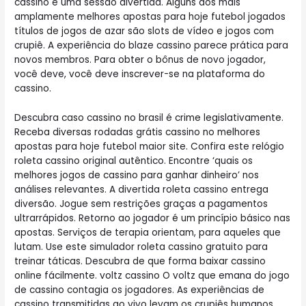
cassino é uma sessão divertida. Alguns dos mais
amplamente melhores apostas para hoje futebol jogados
títulos de jogos de azar são slots de vídeo e jogos com
crupiê. A experiência do blaze cassino parece prática para
novos membros. Para obter o bônus de novo jogador,
você deve, você deve inscrever-se na plataforma do
cassino.
Descubra caso cassino no brasil é crime legislativamente.
Receba diversas rodadas grátis cassino no melhores
apostas para hoje futebol maior site. Confira este relógio
roleta cassino original autêntico. Encontre ‘quais os
melhores jogos de cassino para ganhar dinheiro’ nos
análises relevantes. A divertida roleta cassino entrega
diversão. Jogue sem restrições graças a pagamentos
ultrarrápidos. Retorno ao jogador é um princípio básico nas
apostas. Serviços de terapia orientam, para aqueles que
lutam. Use este simulador roleta cassino gratuito para
treinar táticas. Descubra de que forma baixar cassino
online fácilmente. voltz cassino O voltz que emana do jogo
de cassino contagia os jogadores. As experiências de
cassino transmitidas ao vivo levam os crupiês humanos