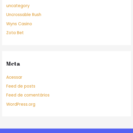
uncategory
Uncrossable Rush
Wyns Casino
Zota Bet
Meta
Acessar
Feed de posts
Feed de comentários
WordPress.org