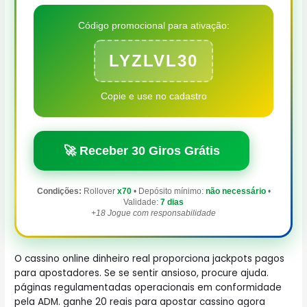
Código promocional para ativação:
LYZLVL30
Copie e use no cadastro
🚀 Receber 30 Giros Grátis
Condições:
Rollover
x70
• Depósito mínimo:
não necessário
•
Validade:
7 dias
+18 Jogue com responsabilidade
O cassino online dinheiro real proporciona jackpots pagos
para apostadores. Se se sentir ansioso, procure ajuda.
páginas regulamentadas operacionais em conformidade
pela ADM. ganhe 20 reais para apostar cassino agora