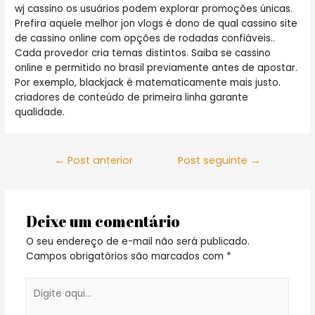
wj cassino os usuários podem explorar promoções únicas.
Prefira aquele melhor jon vlogs é dono de qual cassino site
de cassino online com opções de rodadas confiáveis..
Cada provedor cria temas distintos. Saiba se cassino
online e permitido no brasil previamente antes de apostar.
Por exemplo, blackjack é matematicamente mais justo.
criadores de conteúdo de primeira linha garante
qualidade.
Navegação
←
Post anterior
Post seguinte
→
de
Post
Deixe um comentário
O seu endereço de e-mail não será publicado.
Campos obrigatórios são marcados com
*
Digite
aqui...