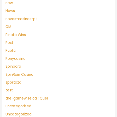
new
News
novos-casinos-pt
OM
Pinata Wins
Post
Public
Ronycasino
Spinbara
SpinRain Casino
sportaza
test
the-gamewise.ca : Quel
uncategorised
Uncategorized