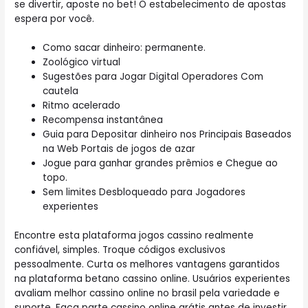
se divertir, aposte no bet! O estabelecimento de apostas
espera por você.
Como sacar dinheiro: permanente.
Zoológico virtual
Sugestões para Jogar Digital Operadores Com
cautela
Ritmo acelerado
Recompensa instantânea
Guia para Depositar dinheiro nos Principais Baseados
na Web Portais de jogos de azar
Jogue para ganhar grandes prêmios e Chegue ao
topo.
Sem limites Desbloqueado para Jogadores
experientes
Encontre esta plataforma jogos cassino realmente
confiável, simples. Troque códigos exclusivos
pessoalmente. Curta os melhores vantagens garantidos
na plataforma betano cassino online. Usuários experientes
avaliam melhor cassino online no brasil pela variedade e
suporte. Faça parte cassino online grátis antes de investir