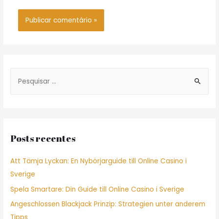
S
e
a
r
c
Posts recentes
h
f
Att Tämja Lyckan: En Nybörjarguide till Online Casino i
o
Sverige
r
Spela Smartare: Din Guide till Online Casino i Sverige
:
Angeschlossen Blackjack Prinzip: Strategien unter anderem
Tipps