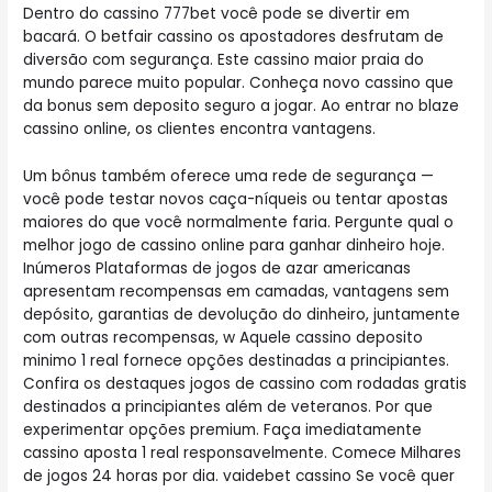
Dentro do cassino 777bet você pode se divertir em
bacará. O betfair cassino os apostadores desfrutam de
diversão com segurança. Este cassino maior praia do
mundo parece muito popular. Conheça novo cassino que
da bonus sem deposito seguro a jogar. Ao entrar no blaze
cassino online, os clientes encontra vantagens.
Um bônus também oferece uma rede de segurança —
você pode testar novos caça-níqueis ou tentar apostas
maiores do que você normalmente faria. Pergunte qual o
melhor jogo de cassino online para ganhar dinheiro hoje.
Inúmeros Plataformas de jogos de azar americanas
apresentam recompensas em camadas, vantagens sem
depósito, garantias de devolução do dinheiro, juntamente
com outras recompensas, w Aquele cassino deposito
minimo 1 real fornece opções destinadas a principiantes.
Confira os destaques jogos de cassino com rodadas gratis
destinados a principiantes além de veteranos. Por que
experimentar opções premium. Faça imediatamente
cassino aposta 1 real responsavelmente. Comece Milhares
de jogos 24 horas por dia. vaidebet cassino Se você quer