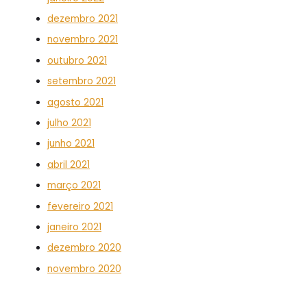
dezembro 2021
novembro 2021
outubro 2021
setembro 2021
agosto 2021
julho 2021
junho 2021
abril 2021
março 2021
fevereiro 2021
janeiro 2021
dezembro 2020
novembro 2020