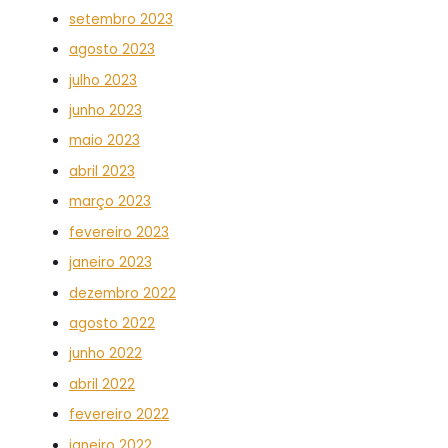
setembro 2023
agosto 2023
julho 2023
junho 2023
maio 2023
abril 2023
março 2023
fevereiro 2023
janeiro 2023
dezembro 2022
agosto 2022
junho 2022
abril 2022
fevereiro 2022
janeiro 2022