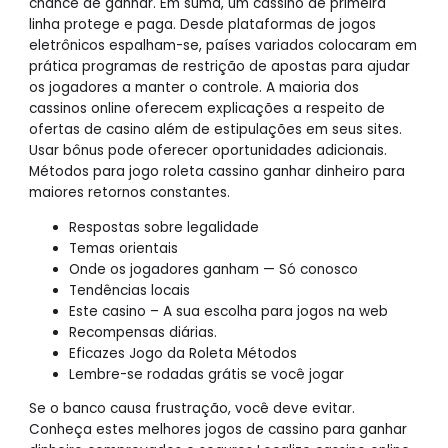
chance de ganhar. Em suma, um cassino de primeira
linha protege e paga. Desde plataformas de jogos
eletrônicos espalham-se, países variados colocaram em
prática programas de restrição de apostas para ajudar
os jogadores a manter o controle. A maioria dos
cassinos online oferecem explicações a respeito de
ofertas de casino além de estipulações em seus sites.
Usar bônus pode oferecer oportunidades adicionais.
Métodos para jogo roleta cassino ganhar dinheiro para
maiores retornos constantes.
Respostas sobre legalidade
Temas orientais
Onde os jogadores ganham — Só conosco
Tendências locais
Este casino – A sua escolha para jogos na web
Recompensas diárias.
Eficazes Jogo da Roleta Métodos
Lembre-se rodadas grátis se você jogar
Se o banco causa frustração, você deve evitar.
Conheça estes melhores jogos de cassino para ganhar