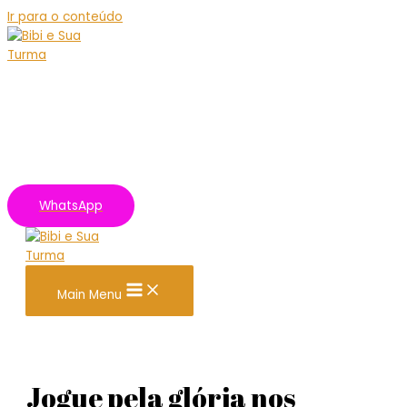
Ir para o conteúdo
Home
Quem Somos
Entrevistas
Campanha 2019/2020
Fale Conosco
WhatsApp
Main Menu
Jogue pela glória nos