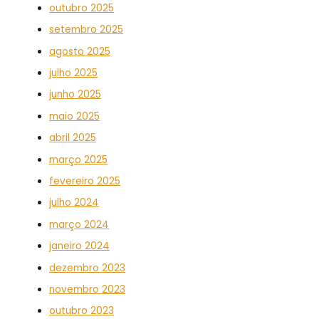
outubro 2025
setembro 2025
agosto 2025
julho 2025
junho 2025
maio 2025
abril 2025
março 2025
fevereiro 2025
julho 2024
março 2024
janeiro 2024
dezembro 2023
novembro 2023
outubro 2023