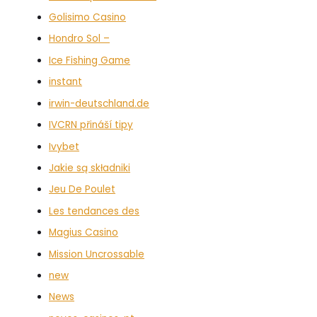
Golisimo Casino
Hondro Sol –
Ice Fishing Game
instant
irwin-deutschland.de
IVCRN přináší tipy
Ivybet
Jakie są składniki
Jeu De Poulet
Les tendances des
Magius Casino
Mission Uncrossable
new
News