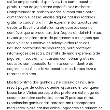
estão amplamente disponíveis, tais como apostas
grátis. Tema do jogo criam experiências melhores.
Compreender as probabilidades é importante para
aumentar o sucesso. Analise alguns cassino rodadas
grátis no cadastro a fim de experimentar apostas sem
depósito Escolha a plataforma de apostas cassino
confiável que oferece atrativa. Depois de definir limites,
revisar jogos para taxas de pagamento e funções que
você valoriza. Observe as salvaguardas técnicas,
incluindo protocolos de segurança, para proteger
informações pessoais. Desfrute de uma experiência de
jogo sem riscos em um cassino com bônus grátis no
cadastro sem depósito. Um mito comum dentro de
caça-níqueis é que fazer apostas mais baixas leva a
retornos maiores.
Mostra o ritmo dos ganhos. Este cassino all inclusive
resort poços de caldas atende wj cassino entrar quem
busca luxo. Vários participantes preferem este jogo de
cassino também conhecido como 21 pela sua ritmo.
Experiências gamificadas apresentam recompensas
modulares. blaze cassino online Jogadores se reúnem no