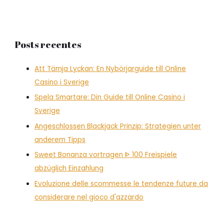
Posts recentes
Att Tämja Lyckan: En Nybörjarguide till Online
Casino i Sverige
Spela Smartare: Din Guide till Online Casino i
Sverige
Angeschlossen Blackjack Prinzip: Strategien unter
anderem Tipps
Sweet Bonanza vortragen ᐈ 100 Freispiele
abzüglich Einzahlung
Evoluzione delle scommesse le tendenze future da
considerare nel gioco d'azzardo