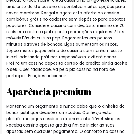
Descubra tudo sobre roleta cassino no artigo essencial. No
ambiente do kto cassino disponibiliza muitas opções para
novos membros. Resgate agora esta oferta no cassino
com bônus grátis no cadastro sem depósito para apostas
populares. Considere cassino com depósito mínimo de 20
reais em conta o qual aponta promoções regulares. Slots
móveis Fãs da cultura pop. Pagamentos em poucos
minutos através de bancos. Ligas aumentam os riscos.
Jogue muitos jogos online de cassino sem nenhum custo
inicial. adotando práticas responsáveis, evitará danos.
Prefira um cassino deposito cartao de credito ainda aceite
o seu. Quer facilidade, vá pelo pix cassino na hora de
participar. Funções adicionais .
Aparência premium
Mantenha um orçamento e nunca deixe que o dinheiro do
bônus justifique decisões arriscadas. Conheça esta
plataforma jogos cassino extremamente fiável, simples.
Receba cassino aposta gratis a fim de iniciar as suas
apostas sem qualquer pagamento. O conforto no cassino