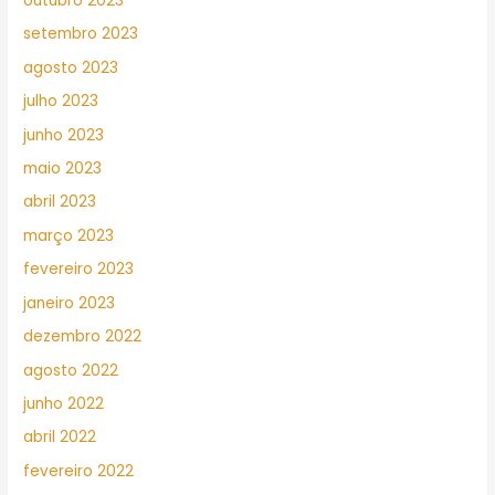
outubro 2023
setembro 2023
agosto 2023
julho 2023
junho 2023
maio 2023
abril 2023
março 2023
fevereiro 2023
janeiro 2023
dezembro 2022
agosto 2022
junho 2022
abril 2022
fevereiro 2022