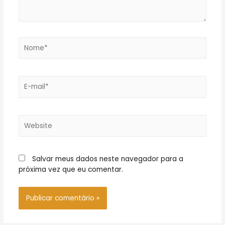
Nome*
E-
mail*
Website
Salvar meus dados neste navegador para a
próxima vez que eu comentar.