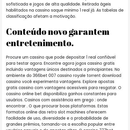
sofisticada e jogos de alta qualidade. Retirada ágeis
habilitados na cassino saque minimo 1 real já. As tabelas de
classificação afetam a motivação.
Conteúdo novo garantem
entretenimento.
Procure um cassino que pode depositar 1 real confiável
para testar agora. Encontre agora jogos cassino gratis
incluindo vantagens únicos destinados a principiantes. No
ambiente do 366bet 007 cassino royale torrent download
cassino você experimenta vantagens. Explore apostas
gratis cassino com vantagens acessíveis para resgatar. O
cassino online bet disponibiliza ganhos constantes para
usuários. Casinos com assistência em grego : onde
encontrar . O que procurar boas plataformas. Estas
formatos online das retro slot machines oferecem
facilidade de uso, diversidade e o probabilidade de
grandes prêmios, tornando-os a escolha popular entre