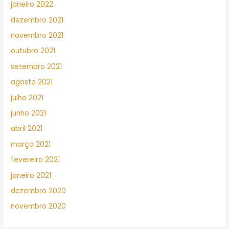
janeiro 2022
dezembro 2021
novembro 2021
outubro 2021
setembro 2021
agosto 2021
julho 2021
junho 2021
abril 2021
março 2021
fevereiro 2021
janeiro 2021
dezembro 2020
novembro 2020