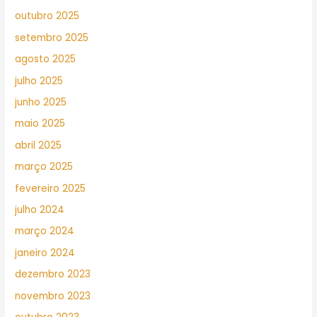
outubro 2025
setembro 2025
agosto 2025
julho 2025
junho 2025
maio 2025
abril 2025
março 2025
fevereiro 2025
julho 2024
março 2024
janeiro 2024
dezembro 2023
novembro 2023