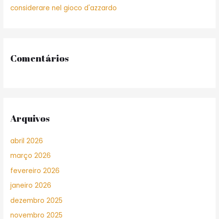
considerare nel gioco d'azzardo
Comentários
Arquivos
abril 2026
março 2026
fevereiro 2026
janeiro 2026
dezembro 2025
novembro 2025