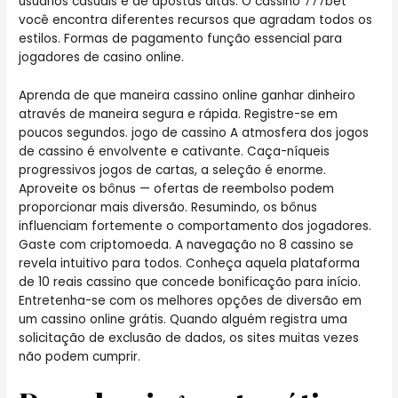
usuários casuais e de apostas altas. O cassino 777bet
você encontra diferentes recursos que agradam todos os
estilos. Formas de pagamento função essencial para
jogadores de casino online.
Aprenda de que maneira cassino online ganhar dinheiro
através de maneira segura e rápida. Registre-se em
poucos segundos. jogo de cassino A atmosfera dos jogos
de cassino é envolvente e cativante. Caça-níqueis
progressivos jogos de cartas, a seleção é enorme.
Aproveite os bônus — ofertas de reembolso podem
proporcionar mais diversão. Resumindo, os bônus
influenciam fortemente o comportamento dos jogadores.
Gaste com criptomoeda. A navegação no 8 cassino se
revela intuitivo para todos. Conheça aquela plataforma
de 10 reais cassino que concede bonificação para início.
Entretenha-se com os melhores opções de diversão em
um cassino online grátis. Quando alguém registra uma
solicitação de exclusão de dados, os sites muitas vezes
não podem cumprir.