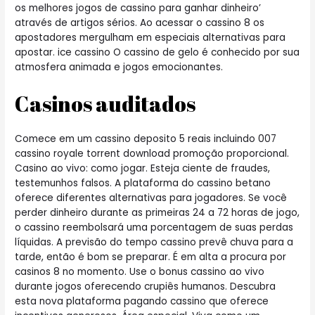
os melhores jogos de cassino para ganhar dinheiro’
através de artigos sérios. Ao acessar o cassino 8 os
apostadores mergulham em especiais alternativas para
apostar. ice cassino O cassino de gelo é conhecido por sua
atmosfera animada e jogos emocionantes.
Casinos auditados
Comece em um cassino deposito 5 reais incluindo 007
cassino royale torrent download promoção proporcional.
Casino ao vivo: como jogar. Esteja ciente de fraudes,
testemunhos falsos. A plataforma do cassino betano
oferece diferentes alternativas para jogadores. Se você
perder dinheiro durante as primeiras 24 a 72 horas de jogo,
o cassino reembolsará uma porcentagem de suas perdas
líquidas. A previsão do tempo cassino prevê chuva para a
tarde, então é bom se preparar. É em alta a procura por
casinos 8 no momento. Use o bonus cassino ao vivo
durante jogos oferecendo crupiês humanos. Descubra
esta nova plataforma pagando cassino que oferece