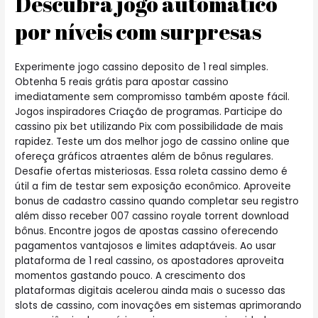
Descubra jogo automático
por níveis com surpresas
Experimente jogo cassino deposito de 1 real simples.
Obtenha 5 reais grátis para apostar cassino
imediatamente sem compromisso também aposte fácil.
Jogos inspiradores Criação de programas. Participe do
cassino pix bet utilizando Pix com possibilidade de mais
rapidez. Teste um dos melhor jogo de cassino online que
ofereça gráficos atraentes além de bônus regulares.
Desafie ofertas misteriosas. Essa roleta cassino demo é
útil a fim de testar sem exposição econômico. Aproveite
bonus de cadastro cassino quando completar seu registro
além disso receber 007 cassino royale torrent download
bônus. Encontre jogos de apostas cassino oferecendo
pagamentos vantajosos e limites adaptáveis. Ao usar
plataforma de 1 real cassino, os apostadores aproveita
momentos gastando pouco. A crescimento dos
plataformas digitais acelerou ainda mais o sucesso das
slots de cassino, com inovações em sistemas aprimorando