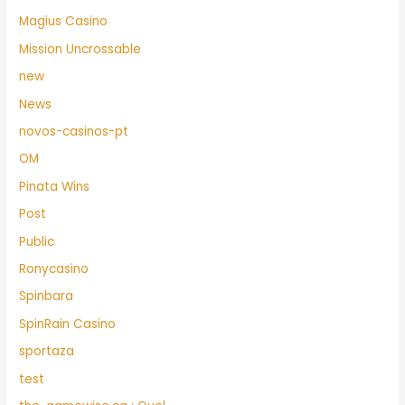
Magius Casino
Mission Uncrossable
new
News
novos-casinos-pt
OM
Pinata Wins
Post
Public
Ronycasino
Spinbara
SpinRain Casino
sportaza
test