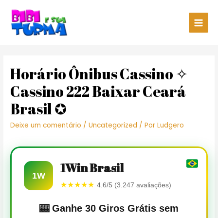
Main
Men
Horário Ônibus Cassino ✧
Cassino 222 Baixar Ceará
Brasil ✪
Deixe um comentário
/
Uncategorized
/ Por
Ludgero
1Win Brasil
1W
★★★★★
4.6/5 (3.247 avaliações)
🎰 Ganhe 30 Giros Grátis sem