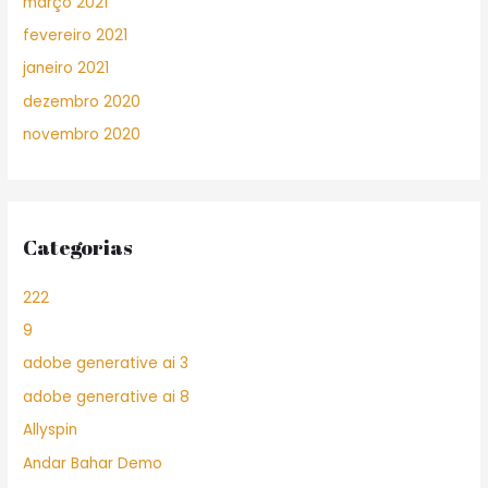
março 2021
fevereiro 2021
janeiro 2021
dezembro 2020
novembro 2020
Categorias
222
9
adobe generative ai 3
adobe generative ai 8
Allyspin
Andar Bahar Demo