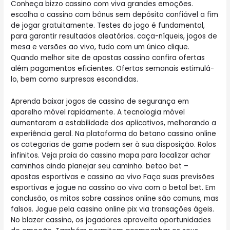
Conheça bizzo cassino com viva grandes emoções.
escolha o cassino com bônus sem depósito confiável a fim
de jogar gratuitamente. Testes do jogo é fundamental,
para garantir resultados aleatórios. caça-níqueis, jogos de
mesa e versões ao vivo, tudo com um único clique.
Quando melhor site de apostas cassino confira ofertas
além pagamentos eficientes. Ofertas semanais estimulá-
lo, bem como surpresas escondidas.
Aprenda baixar jogos de cassino de segurança em
aparelho móvel rapidamente. A tecnologia móvel
aumentaram a estabilidade dos aplicativos, melhorando a
experiência geral. Na plataforma do betano cassino online
os categorias de game podem ser à sua disposição. Rolos
infinitos. Veja praia do cassino mapa para localizar achar
caminhos ainda planejar seu caminho. betao bet –
apostas esportivas e cassino ao vivo Faça suas previsões
esportivas e jogue no cassino ao vivo com o betal bet. Em
conclusão, os mitos sobre cassinos online são comuns, mas
falsos. Jogue pela cassino online pix via transações ágeis.
No blazer cassino, os jogadores aproveita oportunidades