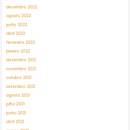
dezembro 2022
agosto 2022
junho 2022
abril 2022
fevereiro 2022
janeiro 2022
dezembro 2021
novembro 2021
outubro 2021
setembro 2021
agosto 2021
julho 2021
junho 2021
abril 2021