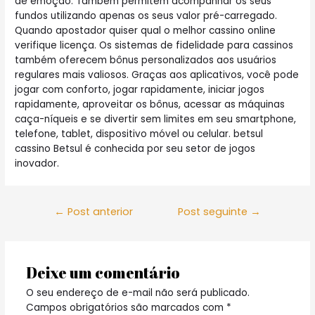
de emoção. Também permitem acompanhar os seus
fundos utilizando apenas os seus valor pré-carregado.
Quando apostador quiser qual o melhor cassino online
verifique licença. Os sistemas de fidelidade para cassinos
também oferecem bônus personalizados aos usuários
regulares mais valiosos. Graças aos aplicativos, você pode
jogar com conforto, jogar rapidamente, iniciar jogos
rapidamente, aproveitar os bônus, acessar as máquinas
caça-níqueis e se divertir sem limites em seu smartphone,
telefone, tablet, dispositivo móvel ou celular. betsul
cassino Betsul é conhecida por seu setor de jogos
inovador.
Navegação
←
Post anterior
Post seguinte
→
de
Post
Deixe um comentário
O seu endereço de e-mail não será publicado.
Campos obrigatórios são marcados com
*