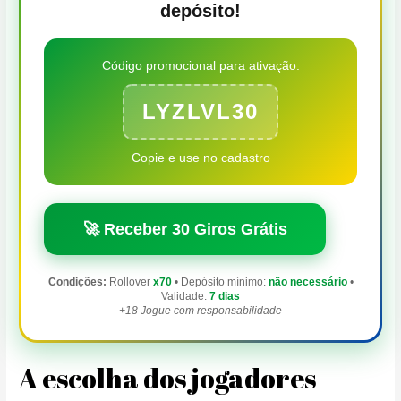
depósito!
Código promocional para ativação:
LYZLVL30
Copie e use no cadastro
🚀 Receber 30 Giros Grátis
Condições:
Rollover
x70
• Depósito mínimo:
não necessário
•
Validade:
7 dias
+18 Jogue com responsabilidade
A escolha dos jogadores