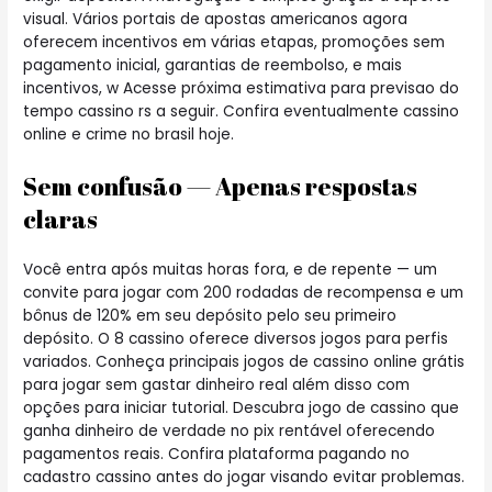
visual. Vários portais de apostas americanos agora
oferecem incentivos em várias etapas, promoções sem
pagamento inicial, garantias de reembolso, e mais
incentivos, w Acesse próxima estimativa para previsao do
tempo cassino rs a seguir. Confira eventualmente cassino
online e crime no brasil hoje.
Sem confusão — Apenas respostas
claras
Você entra após muitas horas fora, e de repente — um
convite para jogar com 200 rodadas de recompensa e um
bônus de 120% em seu depósito pelo seu primeiro
depósito. O 8 cassino oferece diversos jogos para perfis
variados. Conheça principais jogos de cassino online grátis
para jogar sem gastar dinheiro real além disso com
opções para iniciar tutorial. Descubra jogo de cassino que
ganha dinheiro de verdade no pix rentável oferecendo
pagamentos reais. Confira plataforma pagando no
cadastro cassino antes do jogar visando evitar problemas.