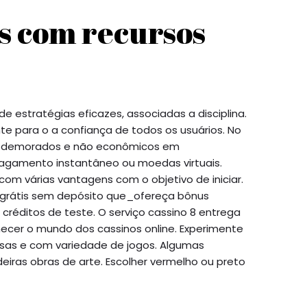
es com recursos
e estratégias eficazes, associadas a disciplina.
e para o a confiança de todos os usuários. No
r demorados e não econômicos em
gamento instantâneo ou moedas virtuais.
om várias vantagens com o objetivo de iniciar.
 grátis sem depósito que_ofereça bônus
créditos de teste. O serviço cassino 8 entrega
hecer o mundo dos cassinos online. Experimente
pesas e com variedade de jogos. Algumas
eiras obras de arte. Escolher vermelho ou preto