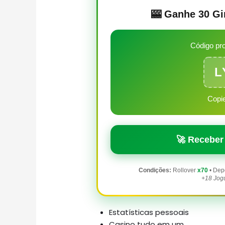
🎰 Ganhe 30 Gi
Código pro
L
Copie
🚀 Receber 
Condições:
Rollover
x70
• Dep
+18 Jog
Estatísticas pessoais
Casino tudo em um