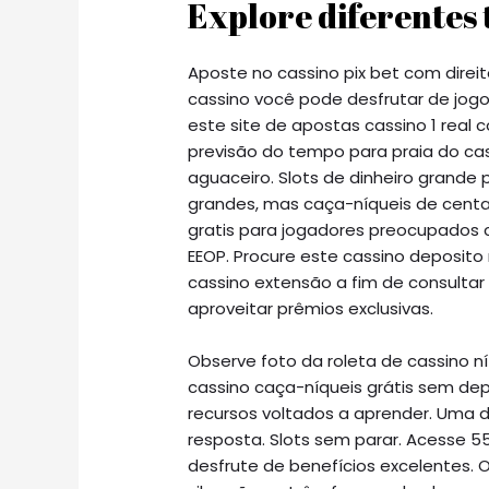
Explore diferentes 
Aposte no cassino pix bet com direi
cassino você pode desfrutar de jog
este site de apostas cassino 1 real 
previsão do tempo para praia do ca
aguaceiro. Slots de dinheiro grand
grandes, mas caça-níqueis de cent
gratis para jogadores preocupados 
EEOP. Procure este cassino deposito 
cassino extensão a fim de consulta
aproveitar prêmios exclusivas.
Observe foto da roleta de cassino ní
cassino caça-níqueis grátis sem dep
recursos voltados a aprender. Uma d
resposta. Slots sem parar. Acesse 5
desfrute de benefícios excelentes. 