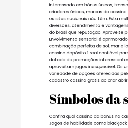
interessado em bônus únicos, transa
criadores únicos, marcas de cassin
os sites nacionais não têm. Esta me
diversões, atendimento e vantagens 
do brasil que reputação. Aproveite pe
Envolvimento sensorial é aprimorado
combinação perfeita de sol, mar e lo
cassino depósito 1 real confiável par
dotada de promoções interessantes.
aproveitam jogos inesquecível. Os 
variedade de opções oferecidas pelo
cadastro cassino gratis ao criar abr
Símbolos da 
Confira qual cassino da bonus no ca
Jogos de habilidade como blackjac