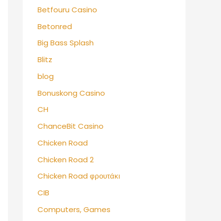
Betfouru Casino
Betonred
Big Bass Splash
Blitz
blog
Bonuskong Casino
CH
ChanceBit Casino
Chicken Road
Chicken Road 2
Chicken Road φρουτάκι
CIB
Computers, Games