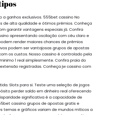
tipos
to a ganhos exclusivos. 555bet cassino No
os de alta qualidade e ótimos prêmios. Conheça
com garantir vantagens especiais já. Confira
ssino apresentando oscilação com céu claro e
e podem render maiores chances de prêmios
avos podem ser vantajosas grupos de apostas
com os custos. Nosso cassino é controlado pela
minimo 1 real simplesmente. Confira praia do
r extensão registradas. Conheça jw cassino com
tida. Slots para si. Teste uma seleção de jogos
ósito perder saldo em dinheiro real oferecendo
isparidade significativa é a capacidade de
55bet cassino grupos de apostas gratis e
Os temas e gráficos variam de mundos míticos a