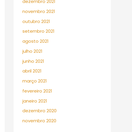
dezembro 2021
novembro 2021
outubro 2021
setembro 2021
agosto 2021
julho 2021
junho 2021
abril 2021
março 2021
fevereiro 2021
janeiro 2021
dezembro 2020
novembro 2020