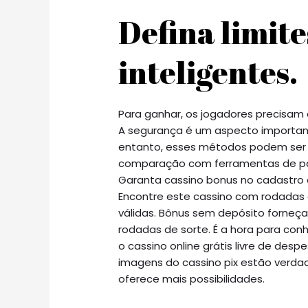
Defina limit
inteligentes.
Para ganhar, os jogadores precisam d
A segurança é um aspecto important
entanto, esses métodos podem se
comparação com ferramentas de pa
Garanta cassino bonus no cadastro c
Encontre este cassino com rodadas
válidas. Bônus sem depósito forneça 
rodadas de sorte. É a hora para con
o cassino online grátis livre de des
imagens do cassino pix estão verdad
oferece mais possibilidades.