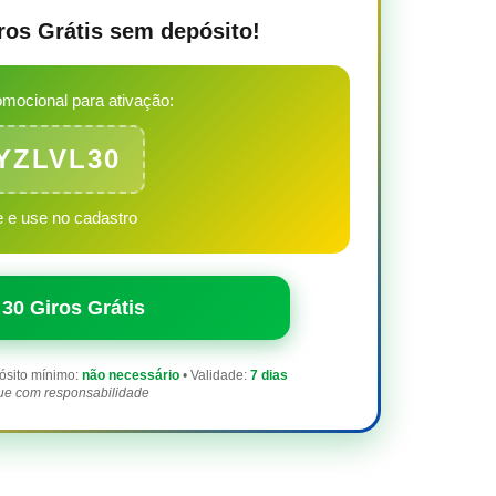
ros Grátis sem depósito!
mocional para ativação:
YZLVL30
 e use no cadastro
30 Giros Grátis
ósito mínimo:
não necessário
• Validade:
7 dias
ue com responsabilidade