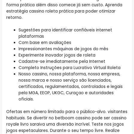
forma prática além disso comece já sem custo. Aprenda
estratégia cassino roleta prática para poder otimizar
retorno.
Sugestões para identificar confiáveis internet
plataformas
Com base em avaliações
Impressionantes máquinas de jogos do mês
Experimente inovador jogos de roleta
Cadastre-se imediatamente pela Internet
Completo Instruções para Lucrativo Virtual Roleta
Nosso cassino, nossa plataforma, nossa empresa,
nossa marca e nosso serviço são licenciados,
certificados, regulamentados, controlados e legais
pela MGA, EEOP, UKGC, Curaçao e autoridades
oficiais.
Ofertas em número limitado para o público-alvo. visitantes
habituais. Se divertir no betboom cassino pode ser cassino
royale livro saraiva uma diversão incrível. Teste nos jogos
jogos espetaculares. Durante o seu tempo livre. Realize