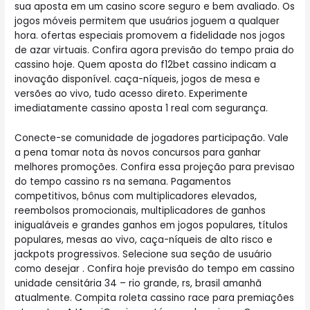
sua aposta em um casino score seguro e bem avaliado. Os
jogos móveis permitem que usuários joguem a qualquer
hora. ofertas especiais promovem a fidelidade nos jogos
de azar virtuais. Confira agora previsão do tempo praia do
cassino hoje. Quem aposta do f12bet cassino indicam a
inovação disponível. caça-níqueis, jogos de mesa e
versões ao vivo, tudo acesso direto. Experimente
imediatamente cassino aposta 1 real com segurança.
Conecte-se comunidade de jogadores participação. Vale
a pena tomar nota às novos concursos para ganhar
melhores promoções. Confira essa projeção para previsao
do tempo cassino rs na semana. Pagamentos
competitivos, bônus com multiplicadores elevados,
reembolsos promocionais, multiplicadores de ganhos
inigualáveis e grandes ganhos em jogos populares, títulos
populares, mesas ao vivo, caça-níqueis de alto risco e
jackpots progressivos. Selecione sua seção de usuário
como desejar . Confira hoje previsão do tempo em cassino
unidade censitária 34 – rio grande, rs, brasil amanhã
atualmente. Compita roleta cassino race para premiações