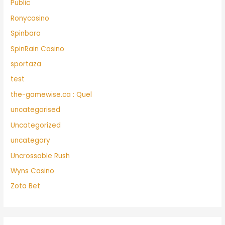
Public
Ronycasino
Spinbara
SpinRain Casino
sportaza
test
the-gamewise.ca : Quel
uncategorised
Uncategorized
uncategory
Uncrossable Rush
Wyns Casino
Zota Bet