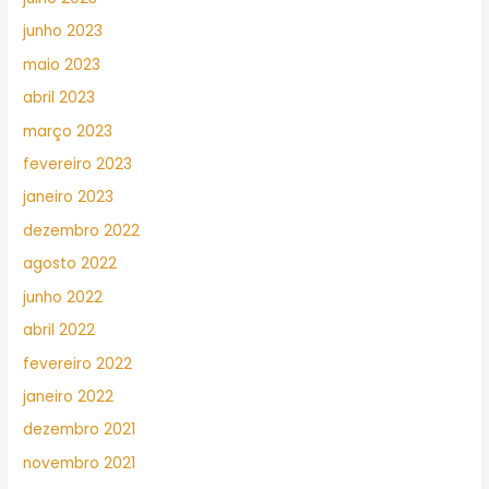
junho 2023
maio 2023
abril 2023
março 2023
fevereiro 2023
janeiro 2023
dezembro 2022
agosto 2022
junho 2022
abril 2022
fevereiro 2022
janeiro 2022
dezembro 2021
novembro 2021