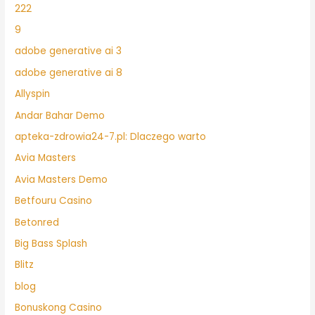
222
9
adobe generative ai 3
adobe generative ai 8
Allyspin
Andar Bahar Demo
apteka-zdrowia24-7.pl: Dlaczego warto
Avia Masters
Avia Masters Demo
Betfouru Casino
Betonred
Big Bass Splash
Blitz
blog
Bonuskong Casino