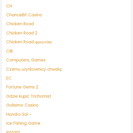
CH
ChanceBit Casino
Chicken Road
Chicken Road 2
Chicken Road φρουτάκι
CIB
Computers, Games
Czemu użytkownicy chwalą
EC
Fortune Gems 2
Gdzie kupić Trichomist
Golisimo Casino
Hondro Sol –
Ice Fishing Game
instant