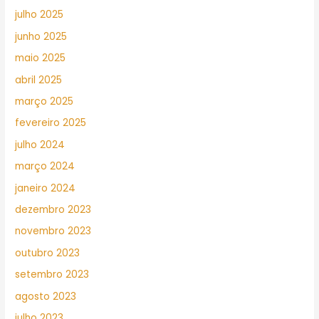
julho 2025
junho 2025
maio 2025
abril 2025
março 2025
fevereiro 2025
julho 2024
março 2024
janeiro 2024
dezembro 2023
novembro 2023
outubro 2023
setembro 2023
agosto 2023
julho 2023