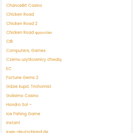
ChanceBit Casino
Chicken Road
Chicken Road 2
Chicken Road φρουτάκι
CIB
Computers, Games
Czemu użytkownicy chwalą
EC
Fortune Gems 2
Gdzie kupić Trichomist
Golisimo Casino
Hondro Sol –
Ice Fishing Game
instant
irwin-deutschland.de