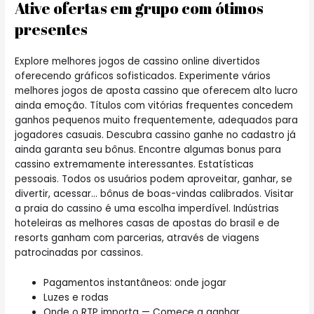
Ative ofertas em grupo com ótimos
presentes
Explore melhores jogos de cassino online divertidos
oferecendo gráficos sofisticados. Experimente vários
melhores jogos de aposta cassino que oferecem alto lucro
ainda emoção. Títulos com vitórias frequentes concedem
ganhos pequenos muito frequentemente, adequados para
jogadores casuais. Descubra cassino ganhe no cadastro já
ainda garanta seu bônus. Encontre algumas bonus para
cassino extremamente interessantes. Estatísticas
pessoais. Todos os usuários podem aproveitar, ganhar, se
divertir, acessar… bônus de boas-vindas calibrados. Visitar
a praia do cassino é uma escolha imperdível. Indústrias
hoteleiras as melhores casas de apostas do brasil e de
resorts ganham com parcerias, através de viagens
patrocinadas por cassinos.
Pagamentos instantâneos: onde jogar
Luzes e rodas
Onde o RTP importa — Comece a ganhar