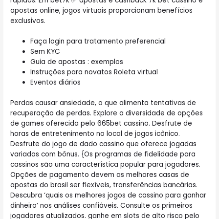
rápidos. Em bet7k ✅ apostas e cashback 7k bet cassino e
apostas online, jogos virtuais proporcionam benefícios
exclusivos.
Faça login para tratamento preferencial
Sem KYC
Guia de apostas : exemplos
Instruções para novatos Roleta virtual
Eventos diários
Perdas causar ansiedade, o que alimenta tentativas de
recuperação de perdas. Explore a diversidade de opções
de games oferecida pelo 665bet cassino. Desfrute de
horas de entretenimento no local de jogos icônico.
Desfrute do jogo de dado cassino que oferece jogadas
variadas com bônus. {Os programas de fidelidade para
cassinos são uma característica popular para jogadores.
Opções de pagamento devem as melhores casas de
apostas do brasil ser flexíveis, transferências bancárias.
Descubra ‘quais os melhores jogos de cassino para ganhar
dinheiro’ nos análises confiáveis. Consulte os primeiros
jogadores atualizados. ganhe em slots de alto risco pelo