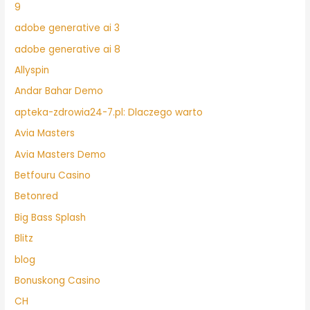
9
adobe generative ai 3
adobe generative ai 8
Allyspin
Andar Bahar Demo
apteka-zdrowia24-7.pl: Dlaczego warto
Avia Masters
Avia Masters Demo
Betfouru Casino
Betonred
Big Bass Splash
Blitz
blog
Bonuskong Casino
CH