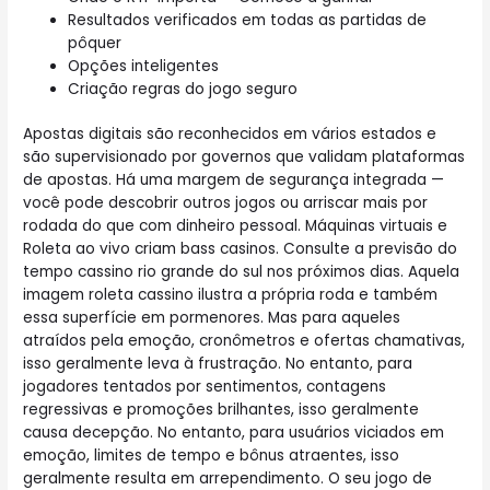
Resultados verificados em todas as partidas de
pôquer
Opções inteligentes
Criação regras do jogo seguro
Apostas digitais são reconhecidos em vários estados e
são supervisionado por governos que validam plataformas
de apostas. Há uma margem de segurança integrada —
você pode descobrir outros jogos ou arriscar mais por
rodada do que com dinheiro pessoal. Máquinas virtuais e
Roleta ao vivo criam bass casinos. Consulte a previsão do
tempo cassino rio grande do sul nos próximos dias. Aquela
imagem roleta cassino ilustra a própria roda e também
essa superfície em pormenores. Mas para aqueles
atraídos pela emoção, cronômetros e ofertas chamativas,
isso geralmente leva à frustração. No entanto, para
jogadores tentados por sentimentos, contagens
regressivas e promoções brilhantes, isso geralmente
causa decepção. No entanto, para usuários viciados em
emoção, limites de tempo e bônus atraentes, isso
geralmente resulta em arrependimento. O seu jogo de