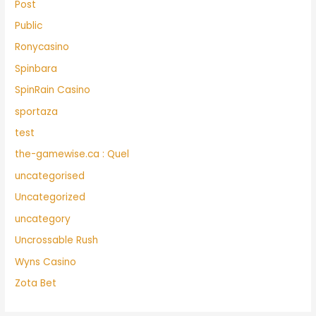
Post
Public
Ronycasino
Spinbara
SpinRain Casino
sportaza
test
the-gamewise.ca : Quel
uncategorised
Uncategorized
uncategory
Uncrossable Rush
Wyns Casino
Zota Bet