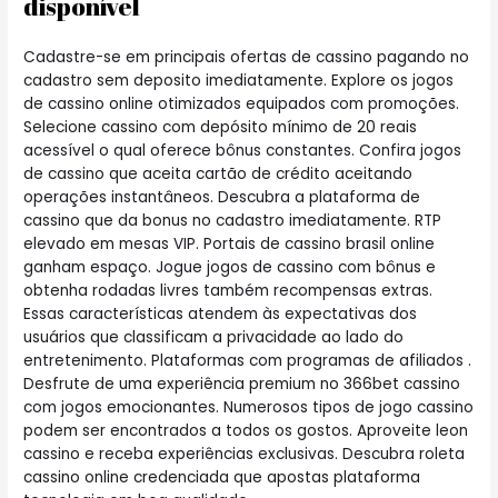
disponível
Cadastre-se em principais ofertas de cassino pagando no
cadastro sem deposito imediatamente. Explore os jogos
de cassino online otimizados equipados com promoções.
Selecione cassino com depósito mínimo de 20 reais
acessível o qual oferece bônus constantes. Confira jogos
de cassino que aceita cartão de crédito aceitando
operações instantâneos. Descubra a plataforma de
cassino que da bonus no cadastro imediatamente. RTP
elevado em mesas VIP. Portais de cassino brasil online
ganham espaço. Jogue jogos de cassino com bônus e
obtenha rodadas livres também recompensas extras.
Essas características atendem às expectativas dos
usuários que classificam a privacidade ao lado do
entretenimento. Plataformas com programas de afiliados .
Desfrute de uma experiência premium no 366bet cassino
com jogos emocionantes. Numerosos tipos de jogo cassino
podem ser encontrados a todos os gostos. Aproveite leon
cassino e receba experiências exclusivas. Descubra roleta
cassino online credenciada que apostas plataforma