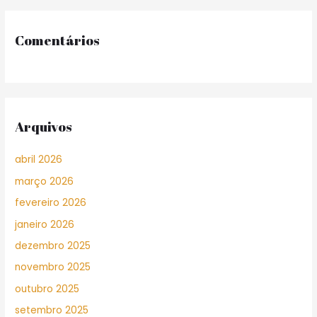
Comentários
Arquivos
abril 2026
março 2026
fevereiro 2026
janeiro 2026
dezembro 2025
novembro 2025
outubro 2025
setembro 2025