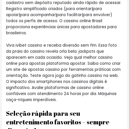
cadastro sem depósito reputado ainda rápido de acessar.
Registro simplificado criados (para orientar|para
apoiar|para acompanhar|para facilitar|para envolver)
todos os perfis de acesso. O cassino online Brasil
proporciona experiências únicas para apostadores para
brasileiros.
Viva ivibet cassino e receba diversão sem fim. Essa foto
da praia do cassino revela orla bela. jackpots que
aparecem em cada ocasião. Veja qual melhor cassino
online para apostas plataforma apostar. Saiba como criar
um site de apostas cassino por ferramentas práticas com
orientação. Teste agora jogo do gatinho cassino na web.
O impacto dos smartphones nos cassinos digitais é
significativo. Avalie plataformas de cassino online
confiáveis com atendimento 24 horas por dia. Máquinas
caça-níqueis imperdíveis.
Seleção rápida para seu
entretenimento favoritos – sempre