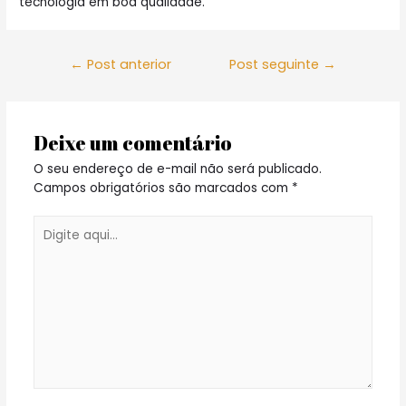
tecnologia em boa qualidade.
Navegação
←
Post anterior
Post seguinte
→
de
Post
Deixe um comentário
O seu endereço de e-mail não será publicado.
Campos obrigatórios são marcados com
*
Digite
aqui...