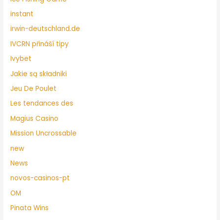
instant
irwin-deutschland.de
IVCRN přináší tipy
Ivybet
Jakie są składniki
Jeu De Poulet
Les tendances des
Magius Casino
Mission Uncrossable
new
News
novos-casinos-pt
OM
Pinata Wins