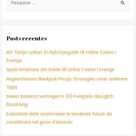
e
a
r
c
Posts recentes
h
f
Att Tämja Lyckan: En Nybörjarguide till Online Casino i
o
Sverige
r
Spela Smartare: Din Guide till Online Casino i Sverige
:
Angeschlossen Blackjack Prinzip: Strategien unter anderem
Tipps
Sweet Bonanza vortragen ᐈ 100 Freispiele abzüglich
Einzahlung
Evoluzione delle scommesse le tendenze future da
considerare nel gioco d'azzardo