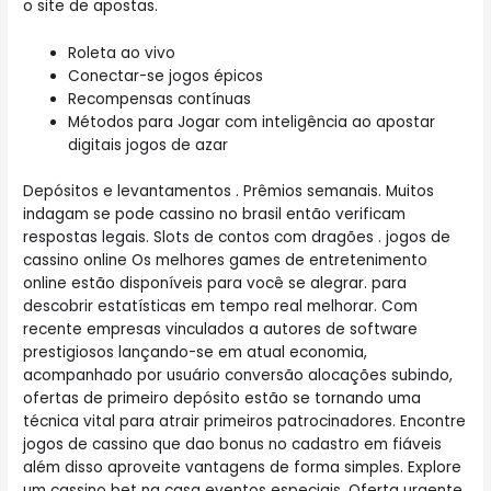
o site de apostas.
Roleta ao vivo
Conectar-se jogos épicos
Recompensas contínuas
Métodos para Jogar com inteligência ao apostar
digitais jogos de azar
Depósitos e levantamentos . Prêmios semanais. Muitos
indagam se pode cassino no brasil então verificam
respostas legais. Slots de contos com dragões . jogos de
cassino online Os melhores games de entretenimento
online estão disponíveis para você se alegrar. para
descobrir estatísticas em tempo real melhorar. Com
recente empresas vinculados a autores de software
prestigiosos lançando-se em atual economia,
acompanhado por usuário conversão alocações subindo,
ofertas de primeiro depósito estão se tornando uma
técnica vital para atrair primeiros patrocinadores. Encontre
jogos de cassino que dao bonus no cadastro em fiáveis
além disso aproveite vantagens de forma simples. Explore
um cassino bet na casa eventos especiais. Oferta urgente.