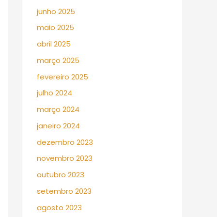
junho 2025
maio 2025
abril 2025
março 2025
fevereiro 2025
julho 2024
março 2024
janeiro 2024
dezembro 2023
novembro 2023
outubro 2023
setembro 2023
agosto 2023