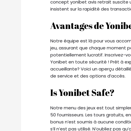
concept yonibet avis retrait suscite un
insistent sur la rapidité des transacti
Avantages de Yonib
Notre équipe est là pour vous acco
jeu, assurant que chaque moment pass
potentiellement lucratif. Inscrivez-v
Yonibet en toute sécurité ! Prêt à e
accueillante? Voici un aperçu détaill
de service et des options d’accès.
Is Yonibet Safe?
Notre menu des jeux est tout simple
50 fournisseurs. Les tours gratuits,
bonus n’est soumis à aucune conditio
s’il n’est pas utilisé. N’oubliez pas q