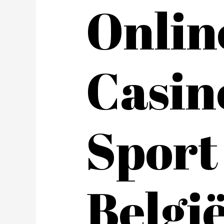
Onlin
Casin
Sport
Belgi