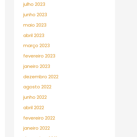
julho 2023
junho 2023
maio 2023
abril 2023
março 2023
fevereiro 2023
janeiro 2023
dezembro 2022
agosto 2022
junho 2022
abril 2022
fevereiro 2022
janeiro 2022