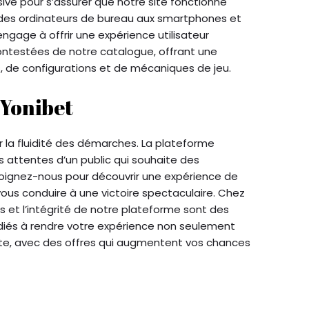
sive pour s’assurer que notre site fonctionne
, des ordinateurs de bureau aux smartphones et
ngage à offrir une expérience utilisateur
ncontestées de notre catalogue, offrant une
de configurations et de mécaniques de jeu.
 Yonibet
r la fluidité des démarches. La plateforme
 attentes d’un public qui souhaite des
Rejoignez-nous pour découvrir une expérience de
vous conduire à une victoire spectaculaire. Chez
rs et l’intégrité de notre plateforme sont des
diés à rendre votre expérience non seulement
e, avec des offres qui augmentent vos chances