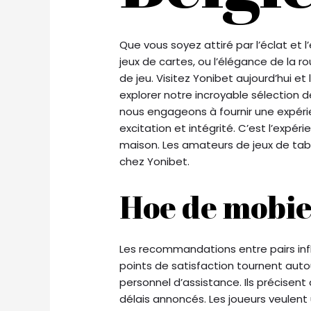
Que vous soyez attiré par l’éclat et 
jeux de cartes, ou l’élégance de la ro
de jeu. Visitez Yonibet aujourd’hui et
explorer notre incroyable sélection d
nous engageons à fournir une expérie
excitation et intégrité. C’est l’expér
maison. Les amateurs de jeux de tabl
chez Yonibet.
Hoe de mobie
Les recommandations entre pairs infl
points de satisfaction tournent autour
personnel d’assistance. Ils précisen
délais annoncés. Les joueurs veulent