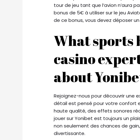
tour de jeu tant que l’avion n’aura pa
bonus de 5€ à utiliser sur le jeu Aviat
de ce bonus, vous devez déposer un
What sports 
casino expert
about Yonibe
Rejoignez-nous pour découvrir une ex
détail est pensé pour votre confort 
haute qualité, des effets sonores réal
jouer sur Yonibet est toujours un plai
non seulement des chances de gain,
divertissante.