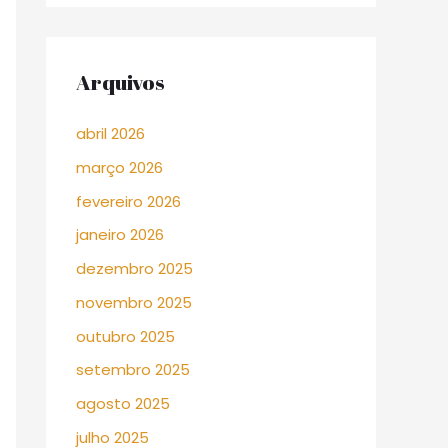
Arquivos
abril 2026
março 2026
fevereiro 2026
janeiro 2026
dezembro 2025
novembro 2025
outubro 2025
setembro 2025
agosto 2025
julho 2025