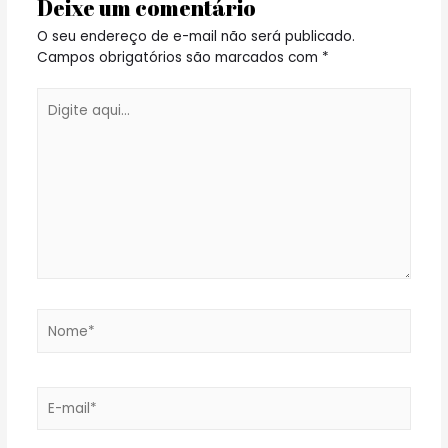
Post
Deixe um comentário
O seu endereço de e-mail não será publicado.
Campos obrigatórios são marcados com
*
Digite
aqui...
Nome*
E-
mail*