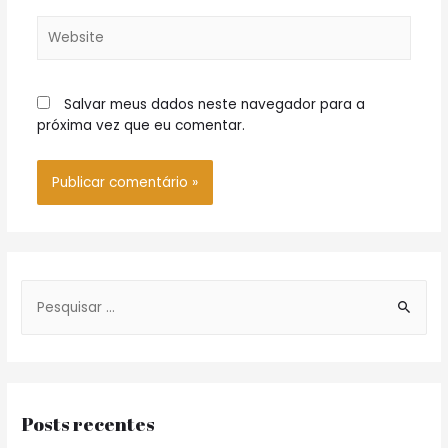
Website
Salvar meus dados neste navegador para a
próxima vez que eu comentar.
S
e
a
r
c
Posts recentes
h