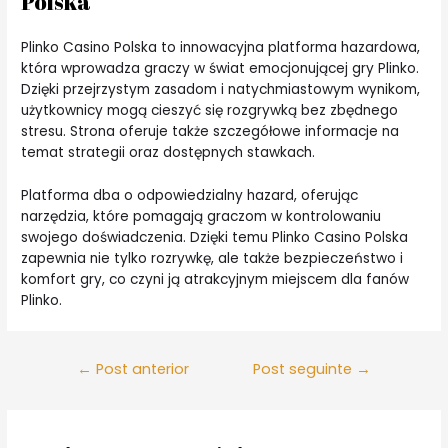
Polska
Plinko Casino Polska to innowacyjna platforma hazardowa,
która wprowadza graczy w świat emocjonującej gry Plinko.
Dzięki przejrzystym zasadom i natychmiastowym wynikom,
użytkownicy mogą cieszyć się rozgrywką bez zbędnego
stresu. Strona oferuje także szczegółowe informacje na
temat strategii oraz dostępnych stawkach.
Platforma dba o odpowiedzialny hazard, oferując
narzędzia, które pomagają graczom w kontrolowaniu
swojego doświadczenia. Dzięki temu Plinko Casino Polska
zapewnia nie tylko rozrywkę, ale także bezpieczeństwo i
komfort gry, co czyni ją atrakcyjnym miejscem dla fanów
Plinko.
Navegação
←
Post anterior
Post seguinte
→
de