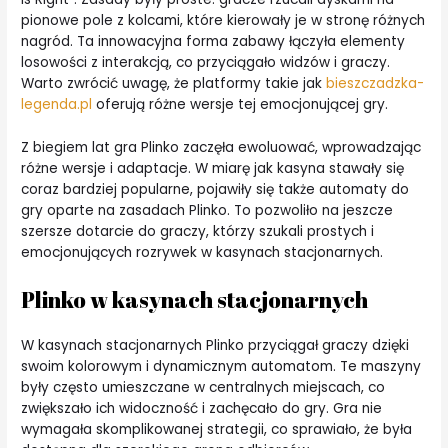
pionowe pole z kolcami, które kierowały je w stronę różnych
nagród. Ta innowacyjna forma zabawy łączyła elementy
losowości z interakcją, co przyciągało widzów i graczy.
Warto zwrócić uwagę, że platformy takie jak
bieszczadzka-
legenda.pl
oferują różne wersje tej emocjonującej gry.
Z biegiem lat gra Plinko zaczęła ewoluować, wprowadzając
różne wersje i adaptacje. W miarę jak kasyna stawały się
coraz bardziej popularne, pojawiły się także automaty do
gry oparte na zasadach Plinko. To pozwoliło na jeszcze
szersze dotarcie do graczy, którzy szukali prostych i
emocjonujących rozrywek w kasynach stacjonarnych.
Plinko w kasynach stacjonarnych
W kasynach stacjonarnych Plinko przyciągał graczy dzięki
swoim kolorowym i dynamicznym automatom. Te maszyny
były często umieszczane w centralnych miejscach, co
zwiększało ich widoczność i zachęcało do gry. Gra nie
wymagała skomplikowanej strategii, co sprawiało, że była