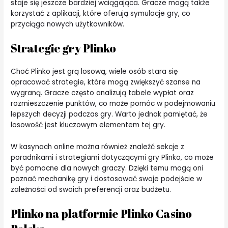
staje się jeszcze bardziej wciągająca. Gracze mogą także
korzystać z aplikacji, które oferują symulacje gry, co
przyciąga nowych użytkowników.
Strategie gry Plinko
Choć Plinko jest grą losową, wiele osób stara się
opracować strategie, które mogą zwiększyć szanse na
wygraną. Gracze często analizują tabele wypłat oraz
rozmieszczenie punktów, co może pomóc w podejmowaniu
lepszych decyzji podczas gry. Warto jednak pamiętać, że
losowość jest kluczowym elementem tej gry.
W kasynach online można również znaleźć sekcje z
poradnikami i strategiami dotyczącymi gry Plinko, co może
być pomocne dla nowych graczy. Dzięki temu mogą oni
poznać mechanikę gry i dostosować swoje podejście w
zależności od swoich preferencji oraz budżetu.
Plinko na platformie Plinko Casino