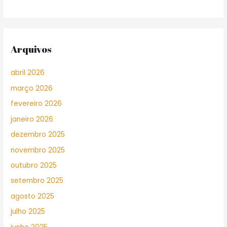
Arquivos
abril 2026
março 2026
fevereiro 2026
janeiro 2026
dezembro 2025
novembro 2025
outubro 2025
setembro 2025
agosto 2025
julho 2025