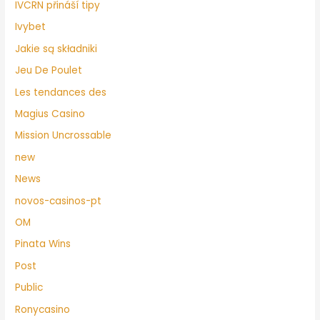
IVCRN přináší tipy
Ivybet
Jakie są składniki
Jeu De Poulet
Les tendances des
Magius Casino
Mission Uncrossable
new
News
novos-casinos-pt
OM
Pinata Wins
Post
Public
Ronycasino