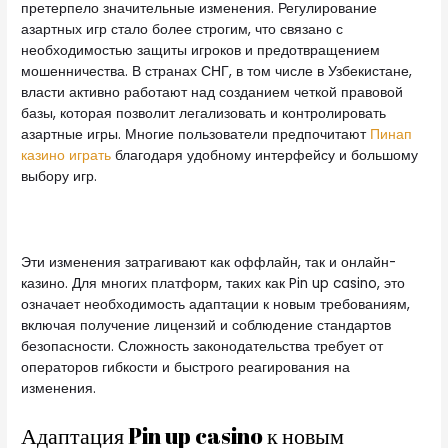
претерпело значительные изменения. Регулирование
азартных игр стало более строгим, что связано с
необходимостью защиты игроков и предотвращением
мошенничества. В странах СНГ, в том числе в Узбекистане,
власти активно работают над созданием четкой правовой
базы, которая позволит легализовать и контролировать
азартные игры. Многие пользователи предпочитают
Пинап
казино играть
благодаря удобному интерфейсу и большому
выбору игр.
Эти изменения затрагивают как оффлайн, так и онлайн-
казино. Для многих платформ, таких как Pin up casino, это
означает необходимость адаптации к новым требованиям,
включая получение лицензий и соблюдение стандартов
безопасности. Сложность законодательства требует от
операторов гибкости и быстрого реагирования на
изменения.
Адаптация Pin up casino к новым