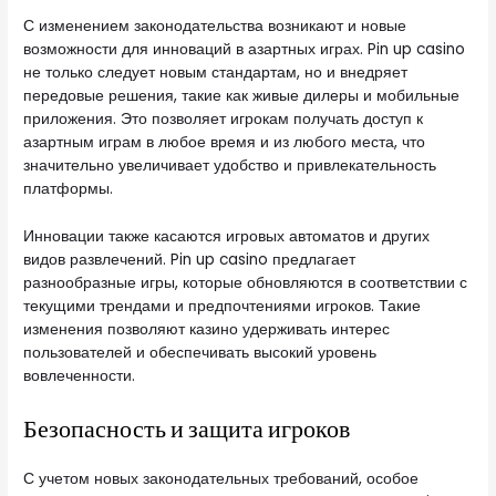
С изменением законодательства возникают и новые
возможности для инноваций в азартных играх. Pin up casino
не только следует новым стандартам, но и внедряет
передовые решения, такие как живые дилеры и мобильные
приложения. Это позволяет игрокам получать доступ к
азартным играм в любое время и из любого места, что
значительно увеличивает удобство и привлекательность
платформы.
Инновации также касаются игровых автоматов и других
видов развлечений. Pin up casino предлагает
разнообразные игры, которые обновляются в соответствии с
текущими трендами и предпочтениями игроков. Такие
изменения позволяют казино удерживать интерес
пользователей и обеспечивать высокий уровень
вовлеченности.
Безопасность и защита игроков
С учетом новых законодательных требований, особое