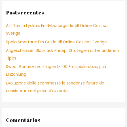
c
Posts recentes
h
f
Att Tämja Lyckan: En Nybörjarguide till Online Casino i
o
Sverige
r
Spela Smartare: Din Guide till Online Casino i Sverige
:
Angeschlossen Blackjack Prinzip: Strategien unter anderem
Tipps
Sweet Bonanza vortragen ᐈ 100 Freispiele abzüglich
Einzahlung
Evoluzione delle scommesse le tendenze future da
considerare nel gioco d'azzardo
Comentários