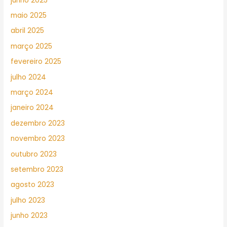
junho 2025
maio 2025
abril 2025
março 2025
fevereiro 2025
julho 2024
março 2024
janeiro 2024
dezembro 2023
novembro 2023
outubro 2023
setembro 2023
agosto 2023
julho 2023
junho 2023