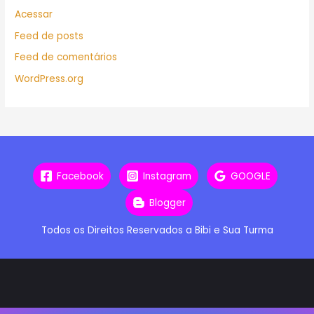
Acessar
Feed de posts
Feed de comentários
WordPress.org
Facebook
Instagram
GOOGLE
Blogger
Todos os Direitos Reservados a Bibi e Sua Turma