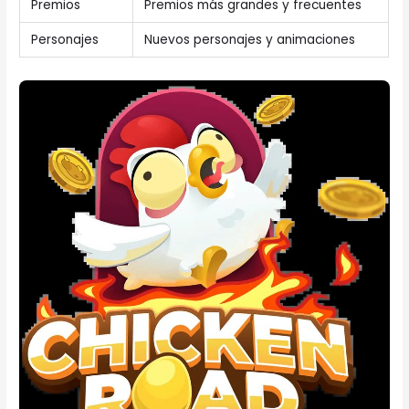
Premios
Premios más grandes y frecuentes
Personajes
Nuevos personajes y animaciones