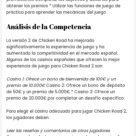
obtener los premios * Utilizar las funciones de juego de
práctica para aprender las mecánicas del juego
Análisis de la Competencia
La versión 2 de Chicken Road ha mejorado
significativamente la experiencia de juego y ha
aumentado la competitividad en el mercado español.
Algunos de los casinos españoles que ofrecen la mejor
experiencia de juego para Chicken Road 2 son:
Casino 1: Ofrece un bono de bienvenida de 100€ y un
premio de 10.000€
Casino 2: Ofrece un bono de depósito
de 50€ y un premio de 5.000€ * Casino 3: Ofrece un
premio de 20.000€ por completar un desafío específico
Para elegir el casino adecuado para jugar Chicken Road 2,
los jugadores deben:
Leer las reseñas y comentarios de otros jugadores