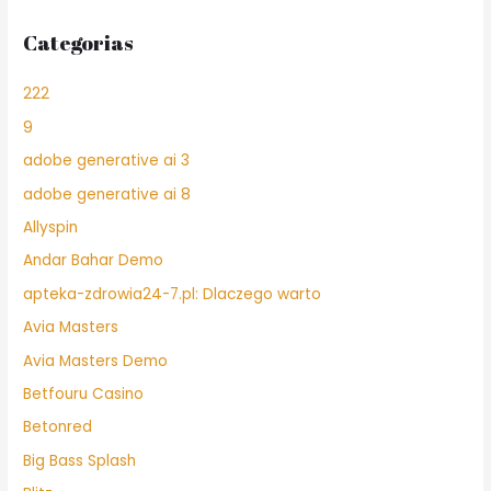
Categorias
222
9
adobe generative ai 3
adobe generative ai 8
Allyspin
Andar Bahar Demo
apteka-zdrowia24-7.pl: Dlaczego warto
Avia Masters
Avia Masters Demo
Betfouru Casino
Betonred
Big Bass Splash