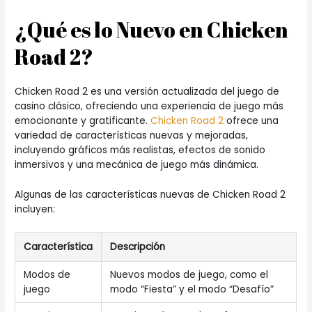
¿Qué es lo Nuevo en Chicken
Road 2?
Chicken Road 2 es una versión actualizada del juego de
casino clásico, ofreciendo una experiencia de juego más
emocionante y gratificante.
Chicken Road 2
ofrece una
variedad de características nuevas y mejoradas,
incluyendo gráficos más realistas, efectos de sonido
inmersivos y una mecánica de juego más dinámica.
Algunas de las características nuevas de Chicken Road 2
incluyen:
Característica
Descripción
Modos de
Nuevos modos de juego, como el
juego
modo “Fiesta” y el modo “Desafío”