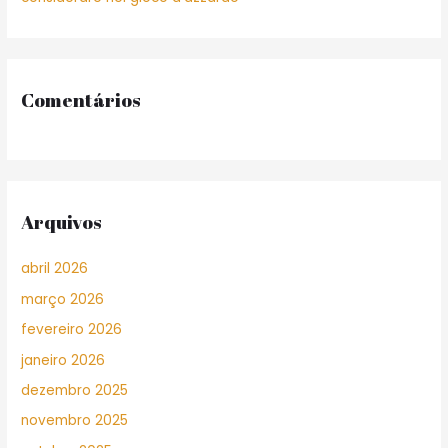
Comentários
Arquivos
abril 2026
março 2026
fevereiro 2026
janeiro 2026
dezembro 2025
novembro 2025