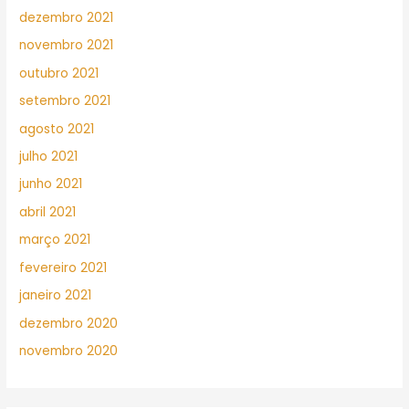
dezembro 2021
novembro 2021
outubro 2021
setembro 2021
agosto 2021
julho 2021
junho 2021
abril 2021
março 2021
fevereiro 2021
janeiro 2021
dezembro 2020
novembro 2020