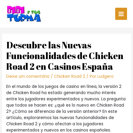
Main
Men
Descubre las Nuevas
Funcionalidades de Chicken
Road 2 en Casinos España
Deixe um comentário
/
Chicken Road 2
/ Por
Ludgero
En el mundo de los juegos de casino en línea, la versión 2
de Chicken Road ha estado generando mucho interés
entre los jugadores experimentados y nuevos. La pregunta
que todos se hacen es: ¿qué es lo nuevo en Chicken Road
2? ¿Cómo se diferencia de la versión anterior? En este
artículo, exploraremos las nuevas funcionalidades de
Chicken Road 2 y cómo afectan a los jugadores
experimentados y nuevos en los casinos españoles.