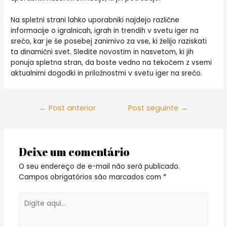
Na spletni strani lahko uporabniki najdejo različne
informacije o igralnicah, igrah in trendih v svetu iger na
srečo, kar je še posebej zanimivo za vse, ki želijo raziskati
ta dinamični svet. Sledite novostim in nasvetom, ki jih
ponuja spletna stran, da boste vedno na tekočem z vsemi
aktualnimi dogodki in priložnostmi v svetu iger na srečo.
Navegação
←
Post anterior
Post seguinte
→
de
Post
Deixe um comentário
O seu endereço de e-mail não será publicado.
Campos obrigatórios são marcados com
*
Digite
aqui...