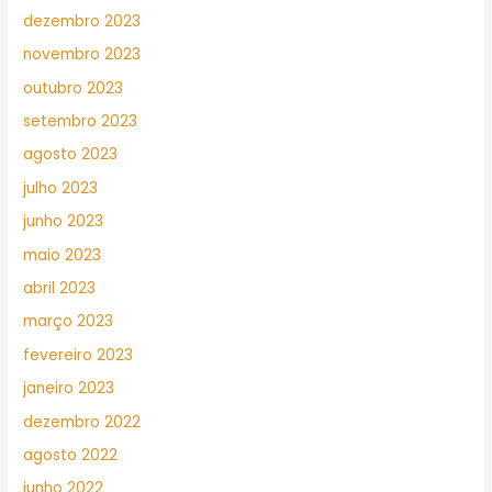
dezembro 2023
novembro 2023
outubro 2023
setembro 2023
agosto 2023
julho 2023
junho 2023
maio 2023
abril 2023
março 2023
fevereiro 2023
janeiro 2023
dezembro 2022
agosto 2022
junho 2022