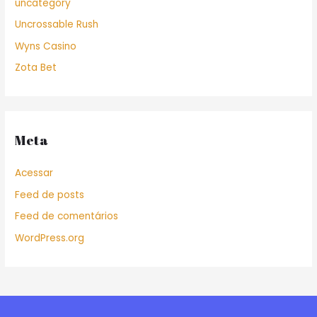
uncategory
Uncrossable Rush
Wyns Casino
Zota Bet
Meta
Acessar
Feed de posts
Feed de comentários
WordPress.org