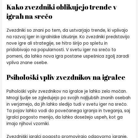
Kako zvezdniki oblikujejo trende v
igrah na srečo
Zvezdniki so znani po tem, da ustvarjajo trende, ki vplivajo
na razvoj iger in igralniške izkušnje. Ko zvezdniki predstavijo
nove igre ali strategije, se hitro širijo po spletu in
pridobivajo na popularnosti. V svetu iger na srečo to
pomeni, da lahko nova igra postane uspešnica zgolj zaradi
vpliva znane osebe.
Psihološki vpliv zvezdnikov na igralce
Psihološki vpliv zvezdnikov na igralce je lahko zelo močan.
Mnogi ljudje se zgledujejo po svojih najljubših znanih osebah
in verjamejo, da jih lahko sledijo tudi v svetu iger na srečo.
Ta pojav lahko vodi do povečanega igranja in tveganja, saj
igralci pogosto menijo, da lahko dosežejo uspeh, kot ga
imajo njihovi vzorniki.
Zvezdniški igralci pogosto promovirajo odgovorno igranje,