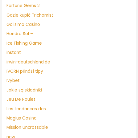
Fortune Gems 2
Gdzie kupić Trichomist
Golisimo Casino
Hondro Sol –
Ice Fishing Game
instant
irwin-deutschland.de
IVCRN přináší tipy
Ivybet
Jakie są składniki
Jeu De Poulet
Les tendances des
Magius Casino
Mission Uncrossable
new