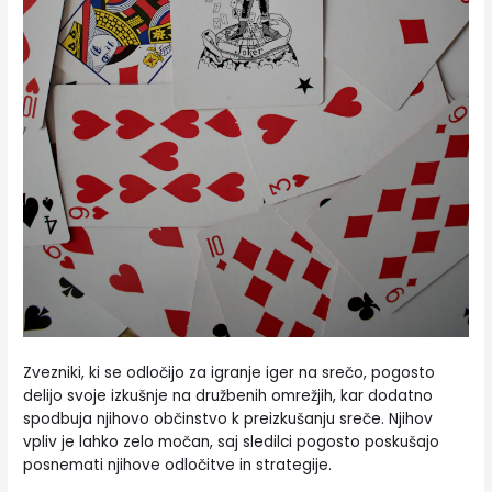
Zvezniki, ki se odločijo za igranje iger na srečo, pogosto
delijo svoje izkušnje na družbenih omrežjih, kar dodatno
spodbuja njihovo občinstvo k preizkušanju sreče. Njihov
vpliv je lahko zelo močan, saj sledilci pogosto poskušajo
posnemati njihove odločitve in strategije.