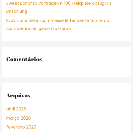
Sweet Bonanza vortragen ᐈ 100 Freispiele abzüglich
Einzahlung
Evoluzione delle scommesse le tendenze future da
considerare nel gioco d'azzardo
Comentários
Arquivos
abril 2026
março 2026
fevereiro 2026