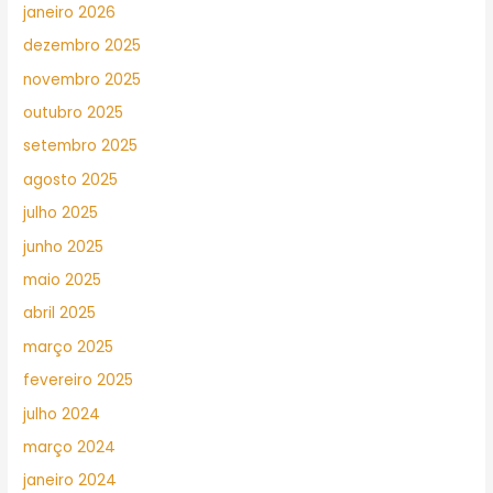
janeiro 2026
dezembro 2025
novembro 2025
outubro 2025
setembro 2025
agosto 2025
julho 2025
junho 2025
maio 2025
abril 2025
março 2025
fevereiro 2025
julho 2024
março 2024
janeiro 2024