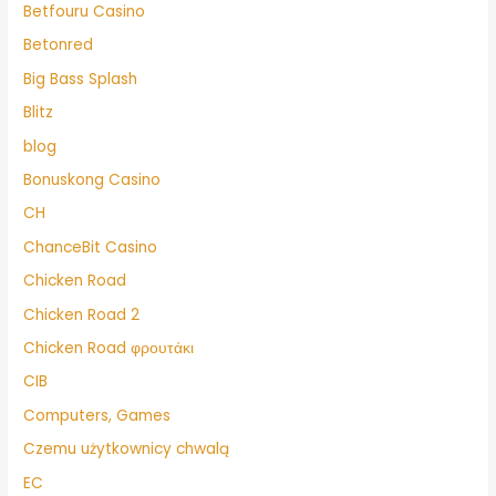
Betfouru Casino
Betonred
Big Bass Splash
Blitz
blog
Bonuskong Casino
CH
ChanceBit Casino
Chicken Road
Chicken Road 2
Chicken Road φρουτάκι
CIB
Computers, Games
Czemu użytkownicy chwalą
EC