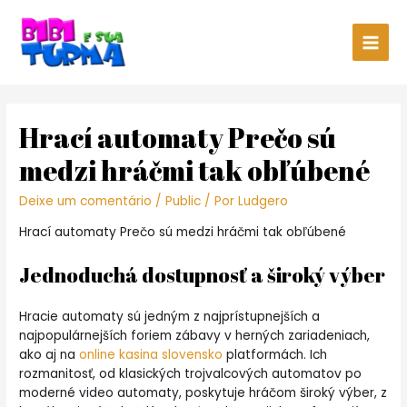
Main
Men
Hrací automaty Prečo sú
medzi hráčmi tak obľúbené
Deixe um comentário
/
Public
/ Por
Ludgero
Hrací automaty Prečo sú medzi hráčmi tak obľúbené
Jednoduchá dostupnosť a široký výber
Hracie automaty sú jedným z najprístupnejších a
najpopulárnejších foriem zábavy v herných zariadeniach,
ako aj na
online kasina slovensko
platformách. Ich
rozmanitosť, od klasických trojvalcových automatov po
moderné video automaty, poskytuje hráčom široký výber, z