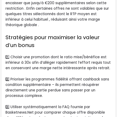
encaisser que jusqu’à €200 supplémentaires selon cette
restriction . Enfin certaines offres ne sont valables que sur
quelques titres sélectionnés dont le RTP moyen est
inférieur à celui habituel , réduisant ainsi votre marge
théorique globale .
Stratégies pour maximiser la valeur
d’un bonus
1️⃣ Choisir une promotion dont le ratio mise/bénéfice est
inférieur à 30x afin d’alléger rapidement l’effort requis tout
en conservant une marge nette intéressante après retrait.
2️⃣ Prioriser les programmes fidélité offrant cashback sans
condition supplémentaire – ils permettent récupérer
directement une partie perdue sans passer par un
processus complexe.
3️⃣ Utiliser systématiquement la FAQ fournie par
Basketnews.Net pour comparer chaque offre disponible