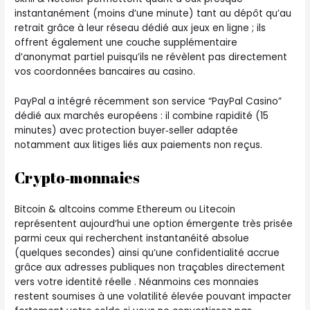
instantanément (moins d’une minute) tant au dépôt qu’au
retrait grâce à leur réseau dédié aux jeux en ligne ; ils
offrent également une couche supplémentaire
d’anonymat partiel puisqu’ils ne révèlent pas directement
vos coordonnées bancaires au casino.
PayPal a intégré récemment son service “PayPal Casino”
dédié aux marchés européens : il combine rapidité (15
minutes) avec protection buyer‑seller adaptée
notamment aux litiges liés aux paiements non reçus.
Crypto‑monnaies
Bitcoin & altcoins comme Ethereum ou Litecoin
représentent aujourd’hui une option émergente très prisée
parmi ceux qui recherchent instantanéité absolue
(quelques secondes) ainsi qu’une confidentialité accrue
grâce aux adresses publiques non traçables directement
vers votre identité réelle . Néanmoins ces monnaies
restent soumises à une volatilité élevée pouvant impacter