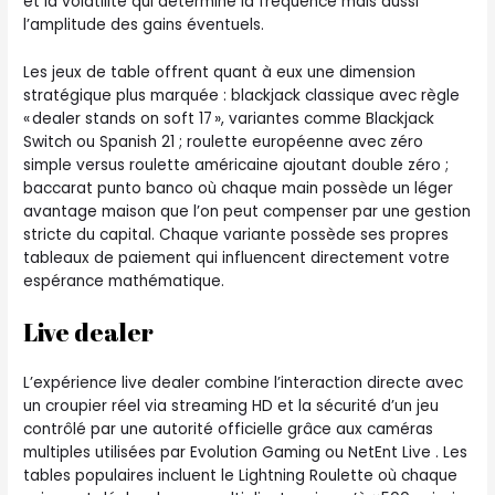
et la volatilité qui détermine la fréquence mais aussi
l’amplitude des gains éventuels.
Les jeux de table offrent quant à eux une dimension
stratégique plus marquée : blackjack classique avec règle
« dealer stands on soft 17 », variantes comme Blackjack
Switch ou Spanish 21 ; roulette européenne avec zéro
simple versus roulette américaine ajoutant double zéro ;
baccarat punto banco où chaque main possède un léger
avantage maison que l’on peut compenser par une gestion
stricte du capital. Chaque variante possède ses propres
tableaux de paiement qui influencent directement votre
espérance mathématique.​
Live dealer
L’expérience live dealer combine l’interaction directe avec
un croupier réel via streaming HD et la sécurité d’un jeu
contrôlé par une autorité officielle grâce aux caméras
multiples utilisées par Evolution Gaming ou NetEnt Live . Les
tables populaires incluent le Lightning Roulette où chaque