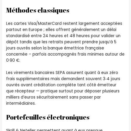
Méthodes classiques
Les cartes Visa/MasterCard restent largement acceptées
partout en Europe ; elles offrent généralement un délai
standardisé entre 24 heures et 48 heures pour valider un
dépôt tandis que les retraits peuvent prendre jusqu’à 5
jours ouvrés selon la banque émettrice française
concernée – parfois accompagnés frais minimes autour de
0·90 €.
Les virements bancaires SEPA assurent quant à eux zéro
frais supplémentaires mais demandent souvent 3‑4 jours
ouvrés avant créditation complète tant côté émetteur
que récepteur — pratique surtout pour déposer plusieurs
milliers d’euros sécuritairement sans passer par
intermédiaires.
Portefeuilles électroniques
Skrill & Neteller permettent quant à eux presque