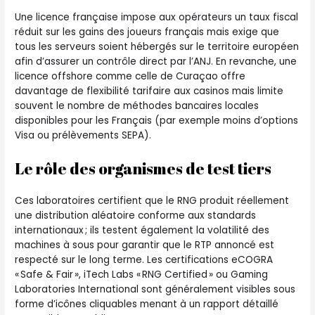
Une licence française impose aux opérateurs un taux fiscal
réduit sur les gains des joueurs français mais exige que
tous les serveurs soient hébergés sur le territoire européen
afin d’assurer un contrôle direct par l’ANJ. En revanche, une
licence offshore comme celle de Curaçao offre
davantage de flexibilité tarifaire aux casinos mais limite
souvent le nombre de méthodes bancaires locales
disponibles pour les Français (par exemple moins d’options
Visa ou prélèvements SEPA).
Le rôle des organismes de test tiers
Ces laboratoires certifient que le RNG produit réellement
une distribution aléatoire conforme aux standards
internationaux ; ils testent également la volatilité des
machines à sous pour garantir que le RTP annoncé est
respecté sur le long terme. Les certifications eCOGRA
« Safe & Fair », iTech Labs « RNG Certified » ou Gaming
Laboratories International sont généralement visibles sous
forme d’icônes cliquables menant à un rapport détaillé