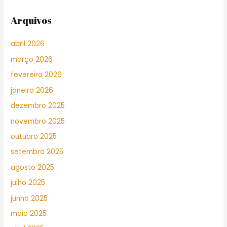
Arquivos
abril 2026
março 2026
fevereiro 2026
janeiro 2026
dezembro 2025
novembro 2025
outubro 2025
setembro 2025
agosto 2025
julho 2025
junho 2025
maio 2025