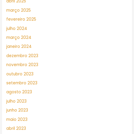
abril 2025
março 2025
fevereiro 2025
julho 2024
março 2024
janeiro 2024
dezembro 2023
novembro 2023
outubro 2023
setembro 2023
agosto 2023
julho 2023
junho 2023
maio 2023
abril 2023