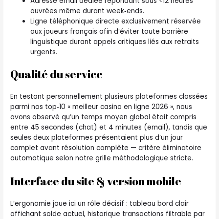
Adresse email dédiée répondant sous <​12 heures
ouvrées même durant week‑ends.
Ligne téléphonique directe exclusivement réservée
aux joueurs français afin d’éviter toute barrière
linguistique durant appels critiques liés aux retraits
urgents.
Qualité du service
En testant personnellement plusieurs plateformes classées
parmi nos top‑10 « meilleur casino en ligne 2026 », nous
avons observé qu’un temps moyen global était compris
entre 45 secondes (chat) et 4 minutes (email), tandis que
seules deux plateformes présentaient plus d’un jour
complet avant résolution complète — critère éliminatoire
automatique selon notre grille méthodologique stricte.
Interface du site & version mobile
L’ergonomie joue ici un rôle décisif : tableau bord clair
affichant solde actuel, historique transactions filtrable par