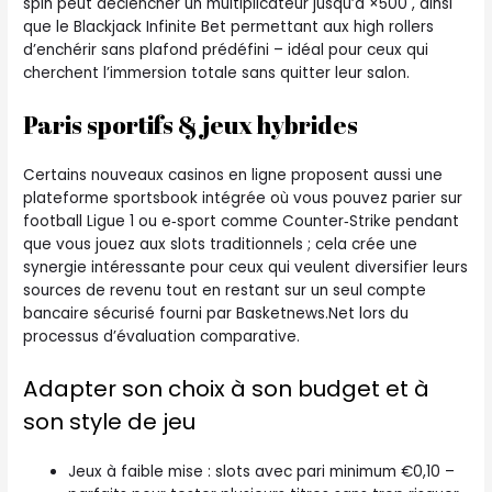
spin peut déclencher un multiplicateur jusqu’à ×500 , ainsi
que le Blackjack Infinite Bet permettant aux high rollers
d’enchérir sans plafond prédéfini – idéal pour ceux qui
cherchent l’immersion totale sans quitter leur salon.
Paris sportifs & jeux hybrides
Certains nouveaux casinos en ligne proposent aussi une
plateforme sportsbook intégrée où vous pouvez parier sur
football Ligue 1 ou e‑sport comme Counter‑Strike pendant
que vous jouez aux slots traditionnels ; cela crée une
synergie intéressante pour ceux qui veulent diversifier leurs
sources de revenu tout en restant sur un seul compte
bancaire sécurisé fourni par Basketnews.Net lors du
processus d’évaluation comparative.
Adapter son choix à son budget et à
son style de jeu
Jeux à faible mise : slots avec pari minimum €0,10 –