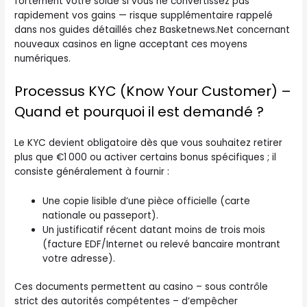
fortement votre solde si vous ne convertissez pas
rapidement vos gains — risque supplémentaire rappelé
dans nos guides détaillés chez Basketnews.Net concernant
nouveaux casinos en ligne acceptant ces moyens
numériques.
Processus KYC (Know Your Customer) –
Quand et pourquoi il est demandé ?
Le KYC devient obligatoire dès que vous souhaitez retirer
plus que €1 000 ou activer certains bonus spécifiques ; il
consiste généralement à fournir :
Une copie lisible d’une pièce officielle (carte
nationale ou passeport).
Un justificatif récent datant moins de trois mois
(facture EDF/Internet ou relevé bancaire montrant
votre adresse).
Ces documents permettent au casino – sous contrôle
strict des autorités compétentes – d’empêcher