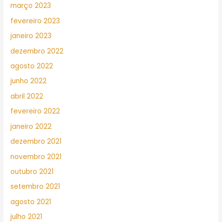
março 2023
fevereiro 2023
janeiro 2023
dezembro 2022
agosto 2022
junho 2022
abril 2022
fevereiro 2022
janeiro 2022
dezembro 2021
novembro 2021
outubro 2021
setembro 2021
agosto 2021
julho 2021