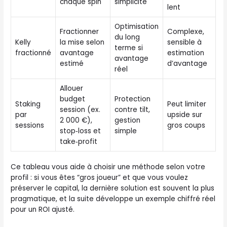
chaque spin
simplicité
lent
Optimisation
Fractionner
Complexe,
du long
Kelly
la mise selon
sensible à
terme si
fractionné
avantage
estimation
avantage
estimé
d’avantage
réel
Allouer
budget
Protection
Staking
Peut limiter
session (ex.
contre tilt,
par
upside sur
2 000 €),
gestion
sessions
gros coups
stop‑loss et
simple
take‑profit
Ce tableau vous aide à choisir une méthode selon votre
profil : si vous êtes “gros joueur” et que vous voulez
préserver le capital, la dernière solution est souvent la plus
pragmatique, et la suite développe un exemple chiffré réel
pour un ROI ajusté.