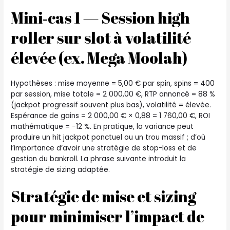
Mini‑cas 1 — Session high
roller sur slot à volatilité
élevée (ex. Mega Moolah)
Hypothèses : mise moyenne = 5,00 € par spin, spins = 400
par session, mise totale = 2 000,00 €, RTP annoncé = 88 %
(jackpot progressif souvent plus bas), volatilité = élevée.
Espérance de gains = 2 000,00 € × 0,88 = 1 760,00 €, ROI
mathématique = −12 %. En pratique, la variance peut
produire un hit jackpot ponctuel ou un trou massif ; d’où
l’importance d’avoir une stratégie de stop-loss et de
gestion du bankroll. La phrase suivante introduit la
stratégie de sizing adaptée.
Stratégie de mise et sizing
pour minimiser l’impact de