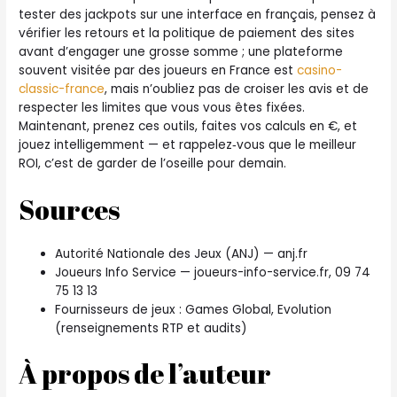
tester des jackpots sur une interface en français, pensez à
vérifier les retours et la politique de paiement des sites
avant d’engager une grosse somme ; une plateforme
souvent visitée par des joueurs en France est
casino-
classic-france
, mais n’oubliez pas de croiser les avis et de
respecter les limites que vous vous êtes fixées.
Maintenant, prenez ces outils, faites vos calculs en €, et
jouez intelligemment — et rappelez‑vous que le meilleur
ROI, c’est de garder de l’oseille pour demain.
Sources
Autorité Nationale des Jeux (ANJ) — anj.fr
Joueurs Info Service — joueurs-info-service.fr, 09 74
75 13 13
Fournisseurs de jeux : Games Global, Evolution
(renseignements RTP et audits)
À propos de l’auteur