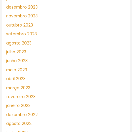
dezembro 2023
novembro 2023
outubro 2023
setembro 2023
agosto 2023
julho 2023
junho 2023
maio 2023
abril 2023
março 2023
fevereiro 2023
janeiro 2023
dezembro 2022
agosto 2022