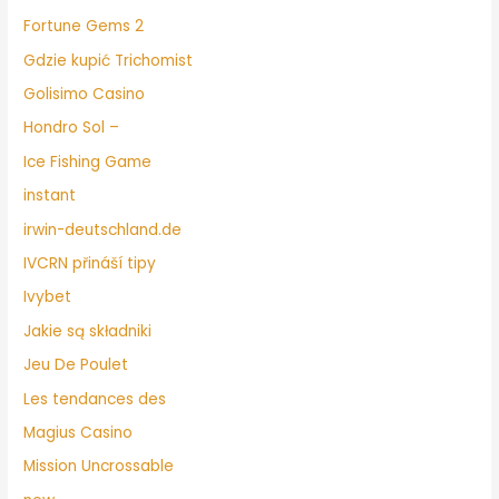
Fortune Gems 2
Gdzie kupić Trichomist
Golisimo Casino
Hondro Sol –
Ice Fishing Game
instant
irwin-deutschland.de
IVCRN přináší tipy
Ivybet
Jakie są składniki
Jeu De Poulet
Les tendances des
Magius Casino
Mission Uncrossable