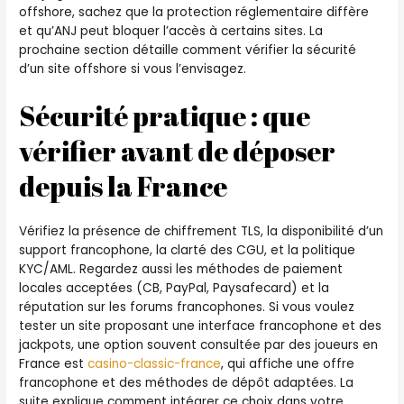
offshore, sachez que la protection réglementaire diffère
et qu’ANJ peut bloquer l’accès à certains sites. La
prochaine section détaille comment vérifier la sécurité
d’un site offshore si vous l’envisagez.
Sécurité pratique : que
vérifier avant de déposer
depuis la France
Vérifiez la présence de chiffrement TLS, la disponibilité d’un
support francophone, la clarté des CGU, et la politique
KYC/AML. Regardez aussi les méthodes de paiement
locales acceptées (CB, PayPal, Paysafecard) et la
réputation sur les forums francophones. Si vous voulez
tester un site proposant une interface francophone et des
jackpots, une option souvent consultée par des joueurs en
France est
casino-classic-france
, qui affiche une offre
francophone et des méthodes de dépôt adaptées. La
suite explique comment intégrer ce choix dans votre