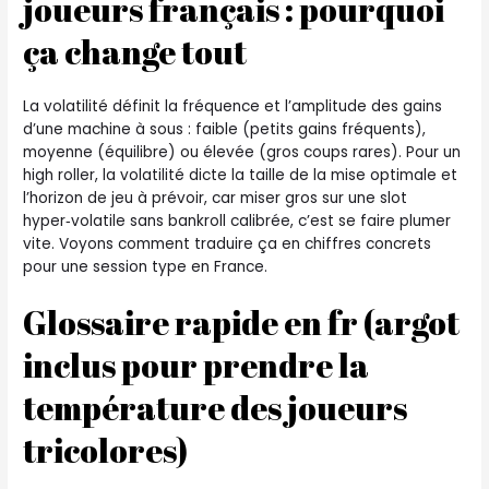
joueurs français : pourquoi
ça change tout
La volatilité définit la fréquence et l’amplitude des gains
d’une machine à sous : faible (petits gains fréquents),
moyenne (équilibre) ou élevée (gros coups rares). Pour un
high roller, la volatilité dicte la taille de la mise optimale et
l’horizon de jeu à prévoir, car miser gros sur une slot
hyper‑volatile sans bankroll calibrée, c’est se faire plumer
vite. Voyons comment traduire ça en chiffres concrets
pour une session type en France.
Glossaire rapide en fr (argot
inclus pour prendre la
température des joueurs
tricolores)