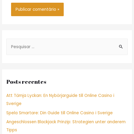
S
e
a
r
c
Posts recentes
h
f
Att Tämja Lyckan: En Nybörjarguide till Online Casino i
o
Sverige
r
Spela Smartare: Din Guide till Online Casino i Sverige
:
Angeschlossen Blackjack Prinzip: Strategien unter anderem
Tipps