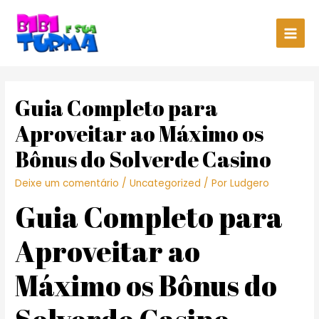
Main
Men
Guia Completo para
Aproveitar ao Máximo os
Bônus do Solverde Casino
Deixe um comentário
/
Uncategorized
/ Por
Ludgero
Guia Completo para
Aproveitar ao
Máximo os Bônus do