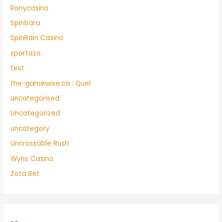
Ronycasino
Spinbara
SpinRain Casino
sportaza
test
the-gamewise.ca : Quel
uncategorised
Uncategorized
uncategory
Uncrossable Rush
Wyns Casino
Zota Bet