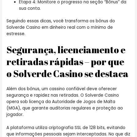
Etapa 4: Monitore o progresso na seção “Bônus” da
sua conta.
Seguindo essas dicas, você transforma os bônus do
Solverde Casino em dinheiro real com o mínimo de
estresse.
Segurança, licenciamento e
retiradas rápidas – por que
o Solverde Casino se destaca
Além dos bônus, um cassino confiável deve oferecer
segurança e rapidez nas retiradas. O Solverde Casino
opera sob licença da Autoridade de Jogos de Malta
(MGA), que garante auditorias regulares e proteção ao
jogador.
A plataforma utiliza criptografia SSL de 128 bits, evitando
que informações pessoais sejam interceptadas. No que diz