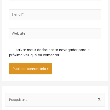
E-
mail*
Website
Salvar meus dados neste navegador para a
próxima vez que eu comentar.
S
e
a