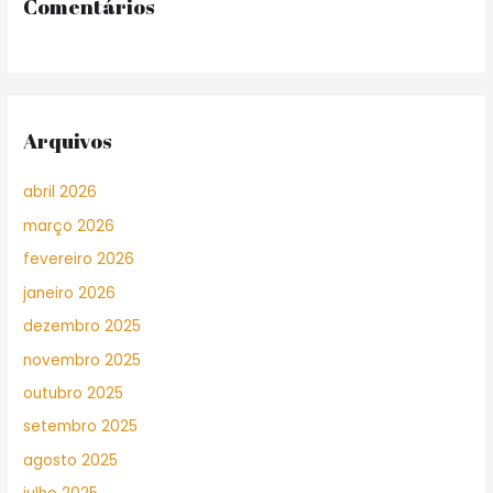
Comentários
Arquivos
abril 2026
março 2026
fevereiro 2026
janeiro 2026
dezembro 2025
novembro 2025
outubro 2025
setembro 2025
agosto 2025