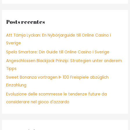
r
c
Posts recentes
h
f
Att Tämja Lyckan: En Nybörjarguide till Online Casino i
o
Sverige
r
Spela Smartare: Din Guide till Online Casino i Sverige
:
Angeschlossen Blackjack Prinzip: Strategien unter anderem
Tipps
Sweet Bonanza vortragen ᐈ 100 Freispiele abzüglich
Einzahlung
Evoluzione delle scommesse le tendenze future da
considerare nel gioco d'azzardo