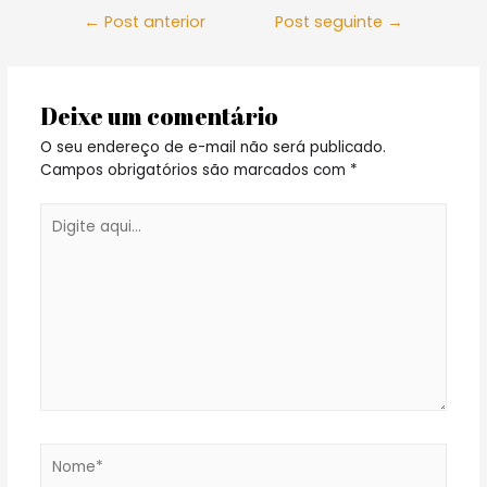
Navegação
←
Post anterior
Post seguinte
→
de
Post
Deixe um comentário
O seu endereço de e-mail não será publicado.
Campos obrigatórios são marcados com
*
Digite
aqui...
Nome*