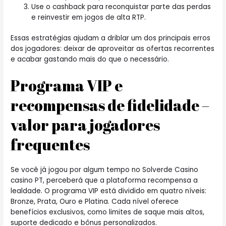
Use o cashback para reconquistar parte das perdas
e reinvestir em jogos de alta RTP.
Essas estratégias ajudam a driblar um dos principais erros
dos jogadores: deixar de aproveitar as ofertas recorrentes
e acabar gastando mais do que o necessário.
Programa VIP e
recompensas de fidelidade –
valor para jogadores
frequentes
Se você já jogou por algum tempo no Solverde Casino
casino PT, perceberá que a plataforma recompensa a
lealdade. O programa VIP está dividido em quatro níveis:
Bronze, Prata, Ouro e Platina. Cada nível oferece
benefícios exclusivos, como limites de saque mais altos,
suporte dedicado e bônus personalizados.