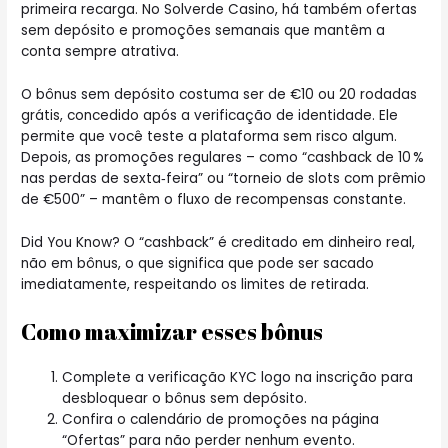
primeira recarga. No Solverde Casino, há também ofertas
sem depósito e promoções semanais que mantêm a
conta sempre atrativa.
O bônus sem depósito costuma ser de €10 ou 20 rodadas
grátis, concedido após a verificação de identidade. Ele
permite que você teste a plataforma sem risco algum.
Depois, as promoções regulares – como “cashback de 10 %
nas perdas de sexta‑feira” ou “torneio de slots com prêmio
de €500” – mantêm o fluxo de recompensas constante.
Did You Know? O “cashback” é creditado em dinheiro real,
não em bônus, o que significa que pode ser sacado
imediatamente, respeitando os limites de retirada.
Como maximizar esses bônus
Complete a verificação KYC logo na inscrição para
desbloquear o bônus sem depósito.
Confira o calendário de promoções na página
“Ofertas” para não perder nenhum evento.