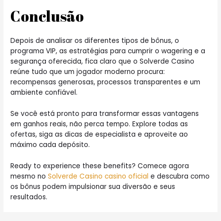
Conclusão
Depois de analisar os diferentes tipos de bônus, o
programa VIP, as estratégias para cumprir o wagering e a
segurança oferecida, fica claro que o Solverde Casino
reúne tudo que um jogador moderno procura:
recompensas generosas, processos transparentes e um
ambiente confiável.
Se você está pronto para transformar essas vantagens
em ganhos reais, não perca tempo. Explore todas as
ofertas, siga as dicas de especialista e aproveite ao
máximo cada depósito.
Ready to experience these benefits? Comece agora
mesmo no
Solverde Casino casino oficial
e descubra como
os bônus podem impulsionar sua diversão e seus
resultados.