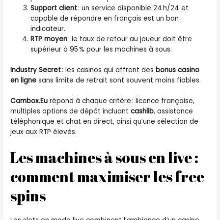
Support client
: un service disponible 24 h/24 et
capable de répondre en français est un bon
indicateur.
RTP moyen
: le taux de retour au joueur doit être
supérieur à 95 % pour les machines à sous.
Industry Secret
: les casinos qui offrent des
bonus casino
en ligne
sans limite de retrait sont souvent moins fiables.
Cambox.Eu
répond à chaque critère : licence française,
multiples options de dépôt incluant
cashlib
, assistance
téléphonique et chat en direct, ainsi qu’une sélection de
jeux aux RTP élevés.
Les machines à sous en live :
comment maximiser les free
spins