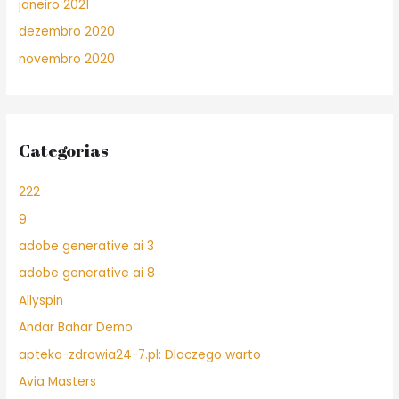
janeiro 2021
dezembro 2020
novembro 2020
Categorias
222
9
adobe generative ai 3
adobe generative ai 8
Allyspin
Andar Bahar Demo
apteka-zdrowia24-7.pl: Dlaczego warto
Avia Masters