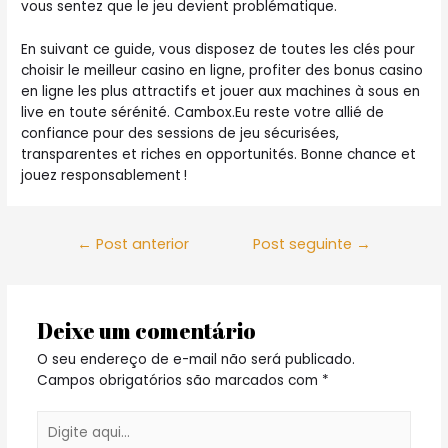
vous sentez que le jeu devient problématique.
En suivant ce guide, vous disposez de toutes les clés pour
choisir le meilleur casino en ligne, profiter des bonus casino
en ligne les plus attractifs et jouer aux machines à sous en
live en toute sérénité. Cambox.Eu reste votre allié de
confiance pour des sessions de jeu sécurisées,
transparentes et riches en opportunités. Bonne chance et
jouez responsablement !
Navegação
←
Post anterior
Post seguinte
→
de
Post
Deixe um comentário
O seu endereço de e-mail não será publicado.
Campos obrigatórios são marcados com
*
Digite
aqui...