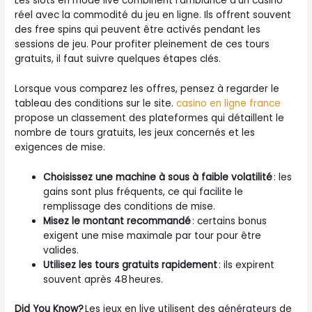
Les slots en mode live combinent l’ambiance d’un casino
réel avec la commodité du jeu en ligne. Ils offrent souvent
des free spins qui peuvent être activés pendant les
sessions de jeu. Pour profiter pleinement de ces tours
gratuits, il faut suivre quelques étapes clés.
Lorsque vous comparez les offres, pensez à regarder le
tableau des conditions sur le site.
casino en ligne france
propose un classement des plateformes qui détaillent le
nombre de tours gratuits, les jeux concernés et les
exigences de mise.
Choisissez une machine à sous à faible volatilité
: les
gains sont plus fréquents, ce qui facilite le
remplissage des conditions de mise.
Misez le montant recommandé
: certains bonus
exigent une mise maximale par tour pour être
valides.
Utilisez les tours gratuits rapidement
: ils expirent
souvent après 48 heures.
Did You Know?
Les jeux en live utilisent des générateurs de