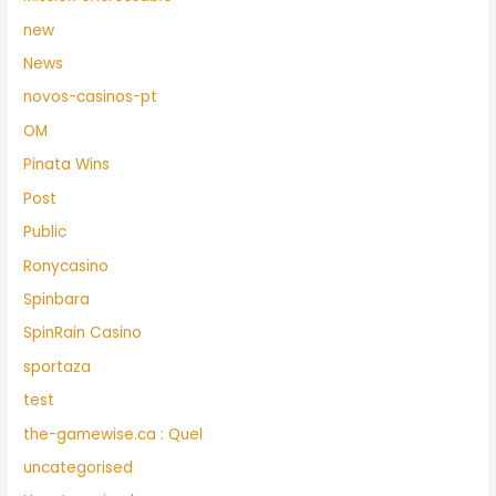
new
News
novos-casinos-pt
OM
Pinata Wins
Post
Public
Ronycasino
Spinbara
SpinRain Casino
sportaza
test
the-gamewise.ca : Quel
uncategorised