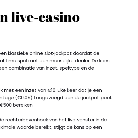
n live‑casino
 een klassieke online slot‑jackpot doordat de
eal‑time spel met een menselijke dealer. De kans
en combinatie van inzet, speltype en de
ck met een inzet van €10. Elke keer dat je een
rcentage (€0,05) toegevoegd aan de jackpot‑pool.
 €500 bereiken.
de rechterbovenhoek van het live‑venster in de
ximale waarde bereikt, stijgt de kans op een