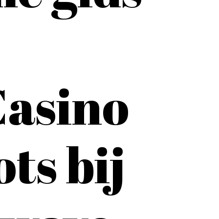
Casino
ts bij