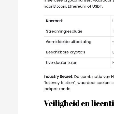
meerdere cryptomunten, waardoor s
naar Bitcoin, Ethereum of USDT.
Kenmerk
Streamingresolutie
Gemiddelde uitbetaling
Beschikbare crypto’s
Live‑dealer talen
Industry Secret:
De combinatie van H
“latency‑friction”, waardoor spelers
jackpot‑ronde.
Veiligheid en licent