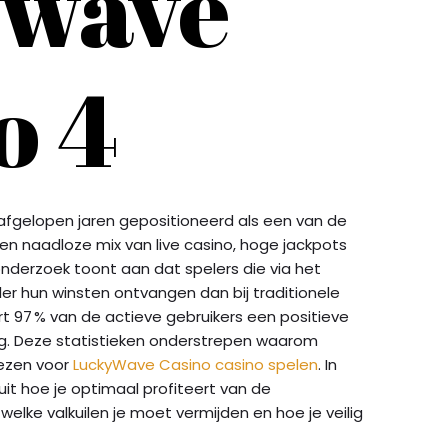
ywave
o 4
 afgelopen jaren gepositioneerd als een van de
en naadloze mix van live casino, hoge jackpots
nderzoek toont aan dat spelers die via het
er hun winsten ontvangen dan bij traditionele
rt 97 % van de actieve gebruikers een positieve
ng. Deze statistieken onderstrepen waarom
iezen voor
LuckyWave Casino casino spelen
. In
it hoe je optimaal profiteert van de
welke valkuilen je moet vermijden en hoe je veilig