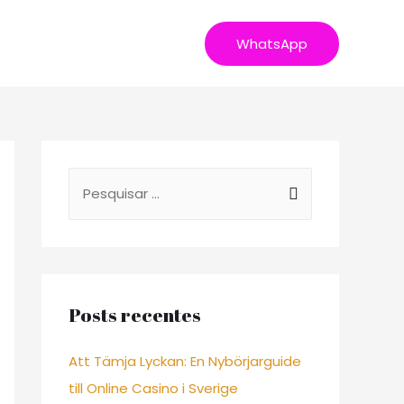
19/2020
Fale Conosco
WhatsApp
S
e
a
r
c
Posts recentes
h
f
Att Tämja Lyckan: En Nybörjarguide
o
till Online Casino i Sverige
r