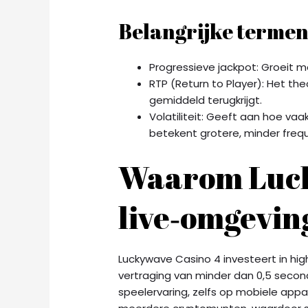
Belangrijke terme
Progressieve jackpot: Groeit me
RTP (Return to Player): Het th
gemiddeld terugkrijgt.
Volatiliteit: Geeft aan hoe vaak
betekent grotere, minder frequ
Waarom Luck
live‑omgeving
Luckywave Casino 4 investeert in hig
vertraging van minder dan 0,5 secon
speelervaring, zelfs op mobiele app