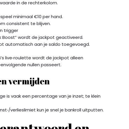
‑waarde in de rechterkolom.
 speel minimaal €10 per hand.
m consistent te blijven.
n trigger
ack Boost” wordt de jackpot geactiveerd.
pot automatisch aan je saldo toegevoegd.
’s live‑roulette wordt de jackpot alleen
eenvolgende nullen passeert.
en vermijden
age is vaak een percentage van je inzet; te klein
st‑/verlieslimiet kun je snel je bankroll uitputten.
 verantwoord en