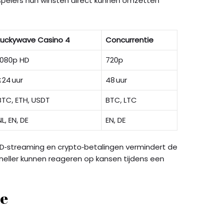
pelers hun winsten direct kunnen omzetten
Luckywave Casino 4
Concurrentie
1080p HD
720p
≤ 24 uur
48 uur
BTC, ETH, USDT
BTC, LTC
NL, EN, DE
EN, DE
D‑streaming en crypto‑betalingen vermindert de
 sneller kunnen reageren op kansen tijdens een
ie