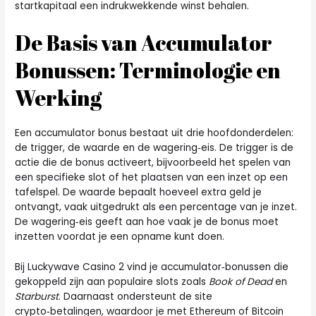
startkapitaal een indrukwekkende winst behalen.
De Basis van Accumulator
Bonussen: Terminologie en
Werking
Een accumulator bonus bestaat uit drie hoofdonderdelen:
de trigger, de waarde en de wagering‑eis. De trigger is de
actie die de bonus activeert, bijvoorbeeld het spelen van
een specifieke slot of het plaatsen van een inzet op een
tafelspel. De waarde bepaalt hoeveel extra geld je
ontvangt, vaak uitgedrukt als een percentage van je inzet.
De wagering‑eis geeft aan hoe vaak je de bonus moet
inzetten voordat je een opname kunt doen.
Bij Luckywave Casino 2 vind je accumulator‑bonussen die
gekoppeld zijn aan populaire slots zoals
Book of Dead
en
Starburst
. Daarnaast ondersteunt de site
crypto‑betalingen, waardoor je met Ethereum of Bitcoin