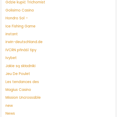
Gdzie kupić Trichomist
Golisimo Casino
Hondro Sol –
Ice Fishing Game
instant
irwin-deutschland.de
IVCRN přináší tipy
Ivybet
Jakie są składniki
Jeu De Poulet
Les tendances des
Magius Casino
Mission Uncrossable
new
News