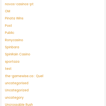
novos-casinos-pt
OM
Pinata Wins
Post
Public
Ronycasino
Spinbara
SpinRain Casino
sportaza
test
the-gamewise.ca : Quel
uncategorised
Uncategorized
uncategory
Uncrossable Rush