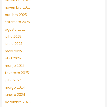
dezembro 2025
novembro 2025
outubro 2025
setembro 2025
agosto 2025
julho 2025
junho 2025
maio 2025
abril 2025
março 2025
fevereiro 2025
julho 2024
março 2024
janeiro 2024
dezembro 2023