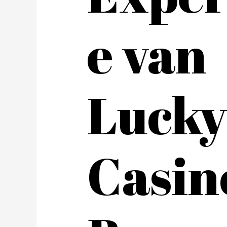
e van
Luck
Casino