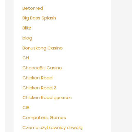
Betonred
Big Bass Splash
Blitz
blog
Bonuskong Casino
CH
ChanceBit Casino
Chicken Road
Chicken Road 2
Chicken Road φρουτάκι
CIB
Computers, Games
Czemu użytkownicy chwalą