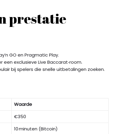
n prestatie
Play’n GO en Pragmatic Play.
er een exclusieve Live Baccarat‑room.
lair bij spelers die snelle uitbetalingen zoeken.
Waarde
€350
10 minuten (Bitcoin)