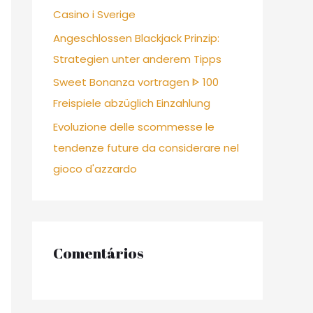
Casino i Sverige
Angeschlossen Blackjack Prinzip:
Strategien unter anderem Tipps
Sweet Bonanza vortragen ᐈ 100
Freispiele abzüglich Einzahlung
Evoluzione delle scommesse le
tendenze future da considerare nel
gioco d'azzardo
Comentários