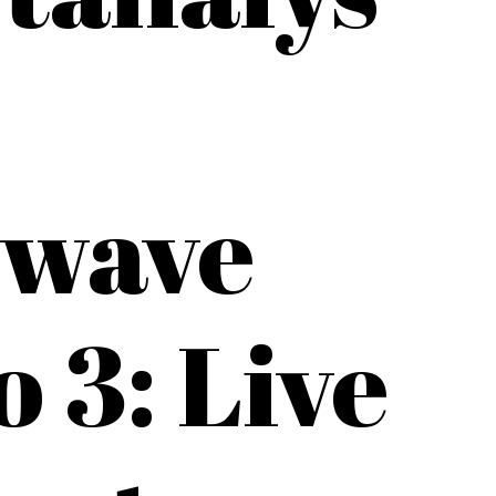
ywave
 3: Live