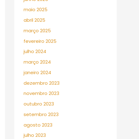
maio 2025
abril 2025
março 2025
fevereiro 2025
julho 2024
março 2024
janeiro 2024
dezembro 2023
novembro 2023
outubro 2023
setembro 2023
agosto 2023
julho 2023