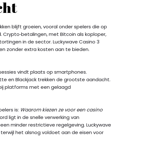
cht
en blijft groeien, vooral onder spelers die op
d. Crypto‑betalingen, met Bitcoin als koploper,
tortingen in de sector. Luckywave Casino 3
gen zonder extra kosten aan te bieden.
 sessies vindt plaats op smartphones.
tte en Blackjack trekken de grootste aandacht.
er bij platforms met een gelaagd
elers is:
Waarom kiezen ze voor een casino
d ligt in de snelle verwerking van
n een minder restrictieve regelgeving. Luckywave
 terwijl het alsnog voldoet aan de eisen voor
.