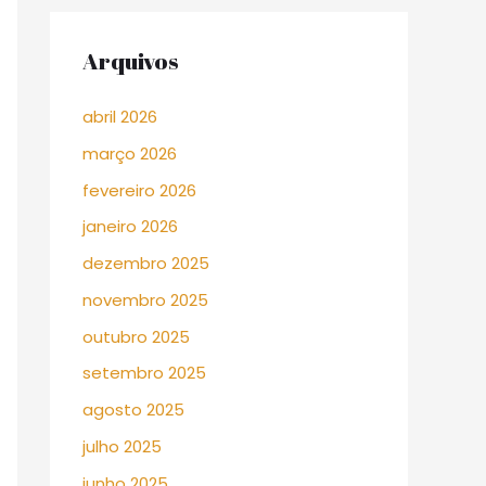
Arquivos
abril 2026
março 2026
fevereiro 2026
janeiro 2026
dezembro 2025
novembro 2025
outubro 2025
setembro 2025
agosto 2025
julho 2025
junho 2025