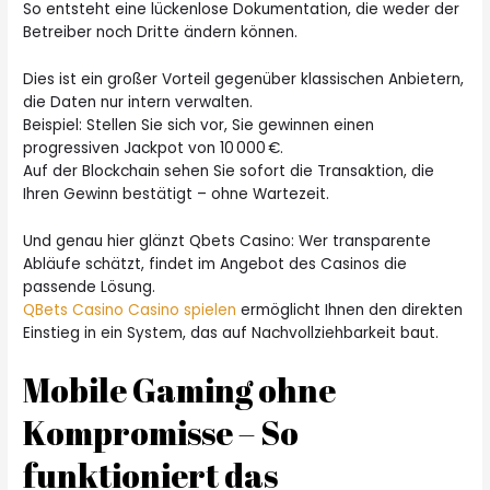
So entsteht eine lückenlose Dokumentation, die weder der
Betreiber noch Dritte ändern können.
Dies ist ein großer Vorteil gegenüber klassischen Anbietern,
die Daten nur intern verwalten.
Beispiel: Stellen Sie sich vor, Sie gewinnen einen
progressiven Jackpot von 10 000 €.
Auf der Blockchain sehen Sie sofort die Transaktion, die
Ihren Gewinn bestätigt – ohne Wartezeit.
Und genau hier glänzt Qbets Casino: Wer transparente
Abläufe schätzt, findet im Angebot des Casinos die
passende Lösung.
QBets Casino Casino spielen
ermöglicht Ihnen den direkten
Einstieg in ein System, das auf Nachvollziehbarkeit baut.
Mobile Gaming ohne
Kompromisse – So
funktioniert das