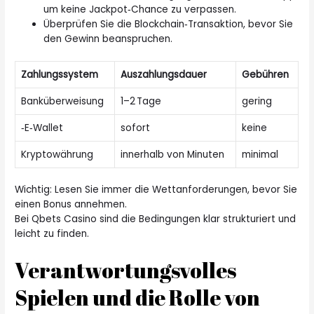
um keine Jackpot‑Chance zu verpassen.
Überprüfen Sie die Blockchain‑Transaktion, bevor Sie
den Gewinn beanspruchen.
Zahlungssystem
Auszahlungsdauer
Gebühren
Banküberweisung
1–2 Tage
gering
‑E‑Wallet
sofort
keine
Kryptowährung
innerhalb von Minuten
minimal
Wichtig: Lesen Sie immer die Wettanforderungen, bevor Sie
einen Bonus annehmen.
Bei Qbets Casino sind die Bedingungen klar strukturiert und
leicht zu finden.
Verantwortungsvolles
Spielen und die Rolle von