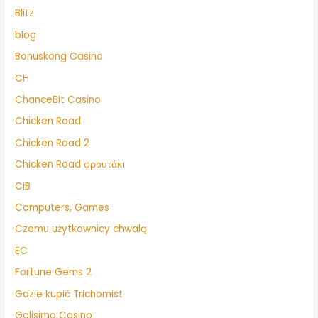
Blitz
blog
Bonuskong Casino
CH
ChanceBit Casino
Chicken Road
Chicken Road 2
Chicken Road φρουτάκι
CIB
Computers, Games
Czemu użytkownicy chwalą
EC
Fortune Gems 2
Gdzie kupić Trichomist
Golisimo Casino