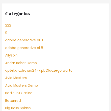
Categorias
222
9
adobe generative ai 3
adobe generative ai 8
Allyspin
Andar Bahar Demo
apteka-zdrowia24-7.pl: Dlaczego warto
Avia Masters
Avia Masters Demo
Betfouru Casino
Betonred
Big Bass Splash