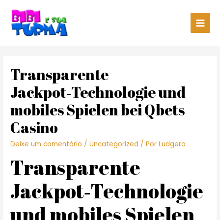
Main
Men
Transparente
Jackpot‑Technologie und
mobiles Spielen bei Qbets
Casino
Deixe um comentário
/
Uncategorized
/ Por
Ludgero
Transparente
Jackpot‑Technologie
und mobiles Spielen