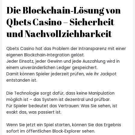
Die Blockchain‑Lösung von
Qbets Casino – Sicherheit
und Nachvollziehbarkeit
Qbets Casino hat das Problem der Intransparenz mit einer
eigenen Blockchain‑Integration gelöst.
Jeder Einsatz, jeder Gewinn und jede Auszahlung wird in
einem unveränderlichen Ledger gespeichert.
Damit können Spieler jederzeit prüfen, wie ihr Jackpot
entstanden ist.
Die Technologie sorgt dafür, dass keine Manipulation
möglich ist – das System ist dezentral und prüfbar.
Für Spieler bedeutet das Vertrauen: Was Sie sehen, ist
exakt das, was passiert ist.
Wenn Sie jetzt ein Spiel starten, können Sie das Ergebnis
sofort im öffentlichen Block‑Explorer sehen.