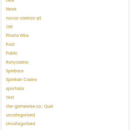
new
News
novos-casinos-pt
OM
Pinata Wins
Post
Public
Ronycasino
Spinbara
SpinRain Casino
sportaza
test
the-gamewise.ca : Quel
uncategorised
Uncategorized