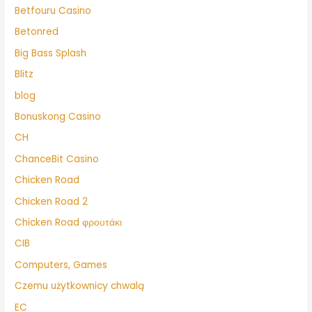
Betfouru Casino
Betonred
Big Bass Splash
Blitz
blog
Bonuskong Casino
CH
ChanceBit Casino
Chicken Road
Chicken Road 2
Chicken Road φρουτάκι
CIB
Computers, Games
Czemu użytkownicy chwalą
EC