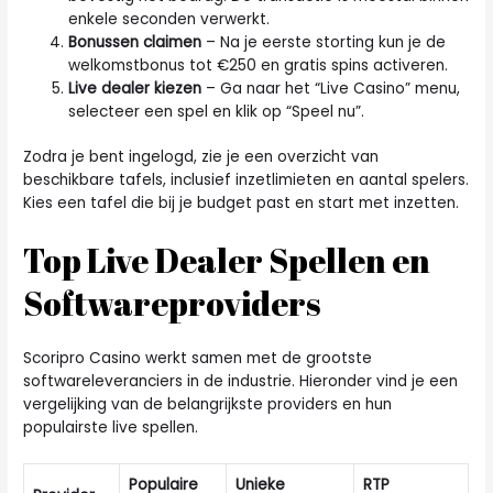
enkele seconden verwerkt.
Bonussen claimen
– Na je eerste storting kun je de
welkomstbonus tot €250 en gratis spins activeren.
Live dealer kiezen
– Ga naar het “Live Casino” menu,
selecteer een spel en klik op “Speel nu”.
Zodra je bent ingelogd, zie je een overzicht van
beschikbare tafels, inclusief inzetlimieten en aantal spelers.
Kies een tafel die bij je budget past en start met inzetten.
Top Live Dealer Spellen en
Softwareproviders
Scoripro Casino werkt samen met de grootste
softwareleveranciers in de industrie. Hieronder vind je een
vergelijking van de belangrijkste providers en hun
populairste live spellen.
Populaire
Unieke
RTP