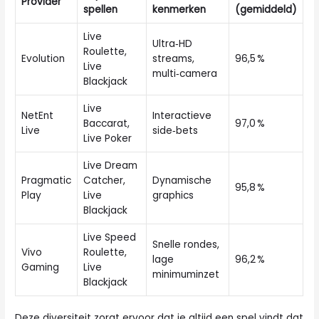
Provider
spellen
kenmerken
(gemiddeld)
Live
Ultra‑HD
Roulette,
Evolution
streams,
96,5 %
Live
multi‑camera
Blackjack
Live
NetEnt
Interactieve
Baccarat,
97,0 %
Live
side‑bets
Live Poker
Live Dream
Pragmatic
Catcher,
Dynamische
95,8 %
Play
Live
graphics
Blackjack
Live Speed
Snelle rondes,
Vivo
Roulette,
lage
96,2 %
Gaming
Live
minimuminzet
Blackjack
Deze diversiteit zorgt ervoor dat je altijd een spel vindt dat