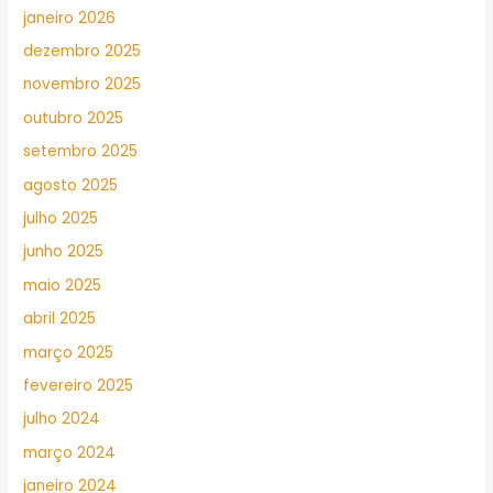
janeiro 2026
dezembro 2025
novembro 2025
outubro 2025
setembro 2025
agosto 2025
julho 2025
junho 2025
maio 2025
abril 2025
março 2025
fevereiro 2025
julho 2024
março 2024
janeiro 2024