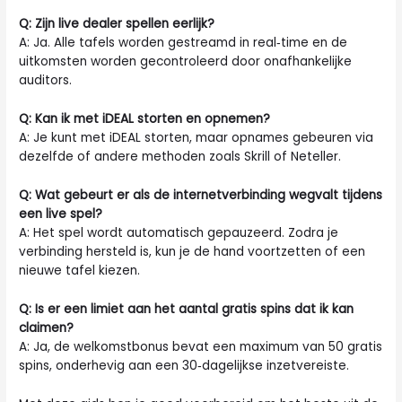
Q: Zijn live dealer spellen eerlijk?
A: Ja. Alle tafels worden gestreamd in real‑time en de
uitkomsten worden gecontroleerd door onafhankelijke
auditors.
Q: Kan ik met iDEAL storten en opnemen?
A: Je kunt met iDEAL storten, maar opnames gebeuren via
dezelfde of andere methoden zoals Skrill of Neteller.
Q: Wat gebeurt er als de internetverbinding wegvalt tijdens
een live spel?
A: Het spel wordt automatisch gepauzeerd. Zodra je
verbinding hersteld is, kun je de hand voortzetten of een
nieuwe tafel kiezen.
Q: Is er een limiet aan het aantal gratis spins dat ik kan
claimen?
A: Ja, de welkomstbonus bevat een maximum van 50 gratis
spins, onderhevig aan een 30‑dagelijkse inzetvereiste.