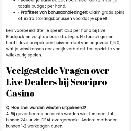
•
Beheer je bankroll
: Zet nooit meer dan 2 % van je
totale budget per hand.
•
Profiteer van bonusaanbiedingen
: Claim gratis spins
of extra stortingsbonussen voordat je speelt.
Een voorbeeld: Stel je speelt €20 per hand bij Live
Blackjack en volgt de basisstrategie. Historisch gezien
heeft deze aanpak een huisvoordeel van ongeveer 0,5 %,
wat je winstkansen aanzienlijk verbetert ten opzichte van
willekeurig spelen.
Veelgestelde Vragen over
Live Dealers bij Scoripro
Casino
Q: Hoe snel worden winsten uitgekeerd?
A: Bij geverifieerde accounts worden winsten meestal
binnen 24 uur via iDEAL overgemaakt. Andere methoden
kunnen 1‑2 werkdagen duren.