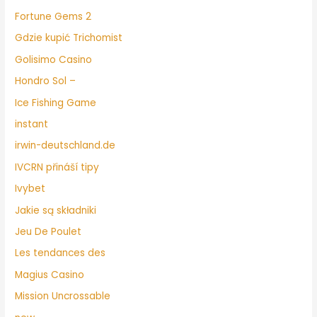
Fortune Gems 2
Gdzie kupić Trichomist
Golisimo Casino
Hondro Sol –
Ice Fishing Game
instant
irwin-deutschland.de
IVCRN přináší tipy
Ivybet
Jakie są składniki
Jeu De Poulet
Les tendances des
Magius Casino
Mission Uncrossable