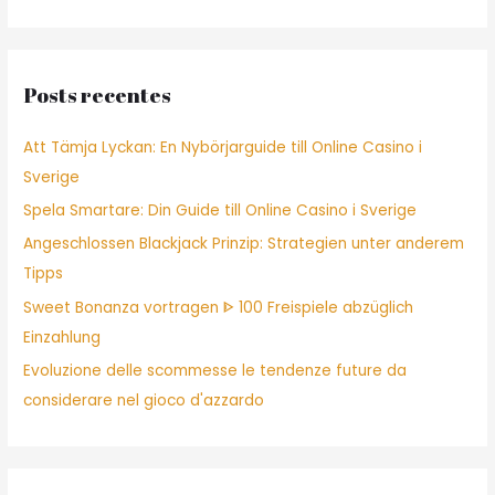
a
r
c
Posts recentes
h
f
Att Tämja Lyckan: En Nybörjarguide till Online Casino i
o
Sverige
r
Spela Smartare: Din Guide till Online Casino i Sverige
:
Angeschlossen Blackjack Prinzip: Strategien unter anderem
Tipps
Sweet Bonanza vortragen ᐈ 100 Freispiele abzüglich
Einzahlung
Evoluzione delle scommesse le tendenze future da
considerare nel gioco d'azzardo