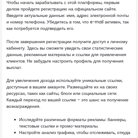
Чтобы начать зарабатывать с этой платформы, первым
делом пройдите регистрацию на официальном сайте.
Введите актуальные данные: имя, адрес электронной почты
и номер телефона. Убедитесь в том, что e-mail активен, так
как потребуется подтвердить его.
После завершения регистрации получите доступ к личному
кабинету. Здесь вы сможете увидеть свои статистические
данные, рекламные материалы и ссылки для привлечения
клиентов. Не забудьте настроить профиль для получения
выплат.
Для увеличения дохода используйте уникальные ссылки,
доступные в вашем аккаунте. Размещайте их на своих
ресурсах, таких как сайты, блоги или социальные сети.
Каждый переход по вашей ссылке – это шанс на получение
вознаграждения.
Исследуйте различные форматы рекламы: баннеры,
текстовые ссылки и промо-материалы.
Настройте анализ трафика, чтобы отслеживать, откуда