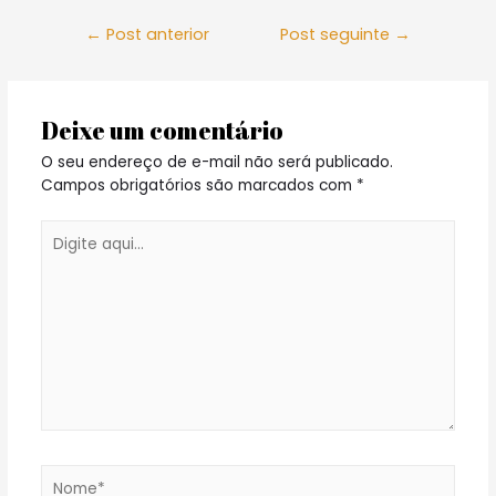
Navegação
←
Post anterior
Post seguinte
→
de
Post
Deixe um comentário
O seu endereço de e-mail não será publicado.
Campos obrigatórios são marcados com
*
Digite
aqui...
Nome*