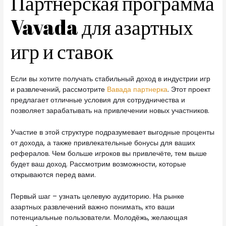
Партнёрская программа
Vavada для азартных
игр и ставок
Если вы хотите получать стабильный доход в индустрии игр
и развлечений, рассмотрите
Вавада партнерка
. Этот проект
предлагает отличные условия для сотрудничества и
позволяет зарабатывать на привлечении новых участников.
Участие в этой структуре подразумевает выгодные проценты
от дохода, а также привлекательные бонусы для ваших
рефералов. Чем больше игроков вы привлечёте, тем выше
будет ваш доход. Рассмотрим возможности, которые
открываются перед вами.
Первый шаг – узнать целевую аудиторию. На рынке
азартных развлечений важно понимать, кто ваши
потенциальные пользователи. Молодёжь, желающая