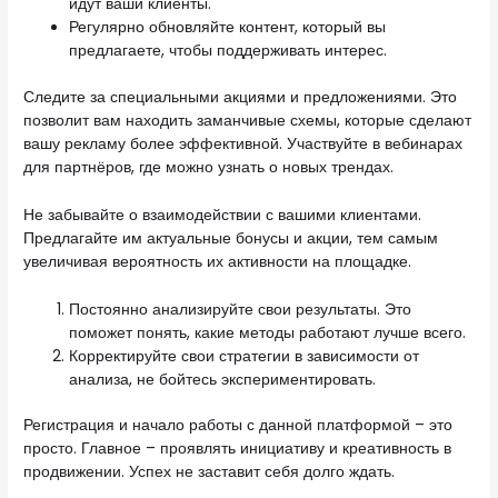
идут ваши клиенты.
Регулярно обновляйте контент, который вы
предлагаете, чтобы поддерживать интерес.
Следите за специальными акциями и предложениями. Это
позволит вам находить заманчивые схемы, которые сделают
вашу рекламу более эффективной. Участвуйте в вебинарах
для партнёров, где можно узнать о новых трендах.
Не забывайте о взаимодействии с вашими клиентами.
Предлагайте им актуальные бонусы и акции, тем самым
увеличивая вероятность их активности на площадке.
Постоянно анализируйте свои результаты. Это
поможет понять, какие методы работают лучше всего.
Корректируйте свои стратегии в зависимости от
анализа, не бойтесь экспериментировать.
Регистрация и начало работы с данной платформой – это
просто. Главное – проявлять инициативу и креативность в
продвижении. Успех не заставит себя долго ждать.