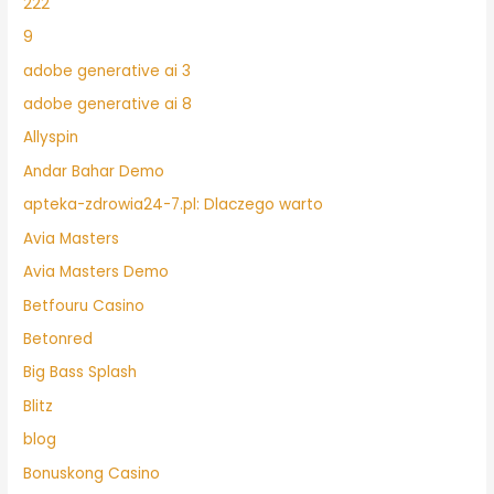
222
9
adobe generative ai 3
adobe generative ai 8
Allyspin
Andar Bahar Demo
apteka-zdrowia24-7.pl: Dlaczego warto
Avia Masters
Avia Masters Demo
Betfouru Casino
Betonred
Big Bass Splash
Blitz
blog
Bonuskong Casino