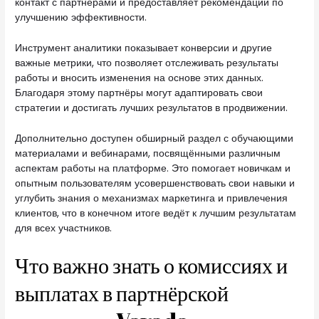
контакт с партнёрами и предоставляет рекомендации по
улучшению эффективности.
Инструмент аналитики показывает конверсии и другие
важные метрики, что позволяет отслеживать результаты
работы и вносить изменения на основе этих данных.
Благодаря этому партнёры могут адаптировать свои
стратегии и достигать лучших результатов в продвижении.
Дополнительно доступен обширный раздел с обучающими
материалами и вебинарами, посвящёнными различным
аспектам работы на платформе. Это помогает новичкам и
опытным пользователям усовершенствовать свои навыки и
углубить знания о механизмах маркетинга и привлечения
клиентов, что в конечном итоге ведёт к лучшим результатам
для всех участников.
Что важно знать о комиссиях и
выплатах в партнёрской