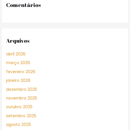
Comentários
Arquivos
abril 2026
março 2026
fevereiro 2026
janeiro 2026
dezembro 2025
novembro 2025
outubro 2025
setembro 2025
agosto 2025