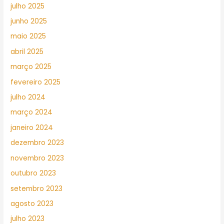
julho 2025
junho 2025
maio 2025
abril 2025
março 2025
fevereiro 2025
julho 2024
março 2024
janeiro 2024
dezembro 2023
novembro 2023
outubro 2023
setembro 2023
agosto 2023
julho 2023