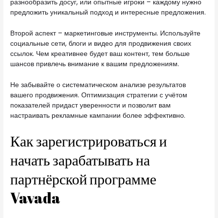
разнообразить досуг, или опытные игроки – каждому нужно
предложить уникальный подход и интересные предложения.
Второй аспект – маркетинговые инструменты. Используйте
социальные сети, блоги и видео для продвижения своих
ссылок. Чем креативнее будет ваш контент, тем больше
шансов привлечь внимание к вашим предложениям.
Не забывайте о систематическом анализе результатов
вашего продвижения. Оптимизация стратегии с учётом
показателей придаст уверенности и позволит вам
настраивать рекламные кампании более эффективно.
Как зарегистрироваться и
начать зарабатывать на
партнёрской программе
Vavada