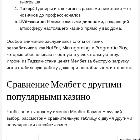
выигрыша.
Покер:
Турниры и кэш-игры с разными лимитами – от
новичков до профессионалов.
Live-казино:
Режим с живыми дилерами, создающий
атмосферу настоящего казино прямо у вас дома.
Особое внимание заслуживают слоты от таких
разработчиков, как NetEnt, Microgaming, и Pragmatic Play,
которые обеспечивают честную и увлекательную игру.
Игроки из Таджикистана ценят Мелбет за быструю загрузку
игр и стабильную работу даже при нестабильном интернете.
Сравнение Мелбет с другими
популярными казино
Чтобы понять, почему именно Мелбет Казино – лучший
выбор, рассмотрим сравнительную таблицу с двумя другими
популярными онлайн-казино.