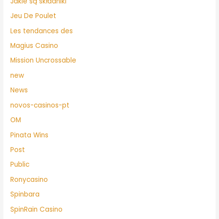
Jakie są składniki
Jeu De Poulet
Les tendances des
Magius Casino
Mission Uncrossable
new
News
novos-casinos-pt
OM
Pinata Wins
Post
Public
Ronycasino
Spinbara
SpinRain Casino