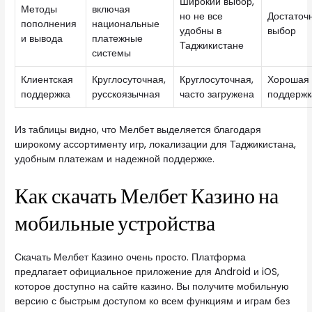
Широкий выбор,
Методы
включая
но не все
Достаточ
пополнения
национальные
удобны в
выбор
и вывода
платежные
Таджикистане
системы
Клиентская
Круглосуточная,
Круглосуточная,
Хорошая
поддержка
русскоязычная
часто загружена
поддержк
Из таблицы видно, что Мелбет выделяется благодаря
широкому ассортименту игр, локализации для Таджикистана,
удобным платежам и надежной поддержке.
Как скачать Мелбет Казино на
мобильные устройства
Скачать Мелбет Казино очень просто. Платформа
предлагает официальное приложение для Android и iOS,
которое доступно на сайте казино. Вы получите мобильную
версию с быстрым доступом ко всем функциям и играм без