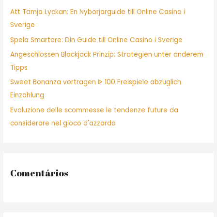
f
Att Tämja Lyckan: En Nybörjarguide till Online Casino i
o
Sverige
r
Spela Smartare: Din Guide till Online Casino i Sverige
:
Angeschlossen Blackjack Prinzip: Strategien unter anderem
Tipps
Sweet Bonanza vortragen ᐈ 100 Freispiele abzüglich
Einzahlung
Evoluzione delle scommesse le tendenze future da
considerare nel gioco d'azzardo
Comentários