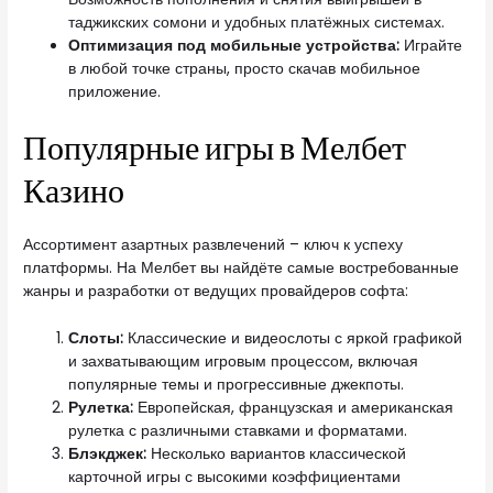
таджикских сомони и удобных платёжных системах.
Оптимизация под мобильные устройства:
Играйте
в любой точке страны, просто скачав мобильное
приложение.
Популярные игры в Мелбет
Казино
Ассортимент азартных развлечений – ключ к успеху
платформы. На Мелбет вы найдёте самые востребованные
жанры и разработки от ведущих провайдеров софта:
Слоты:
Классические и видеослоты с яркой графикой
и захватывающим игровым процессом, включая
популярные темы и прогрессивные джекпоты.
Рулетка:
Европейская, французская и американская
рулетка с различными ставками и форматами.
Блэкджек:
Несколько вариантов классической
карточной игры с высокими коэффициентами