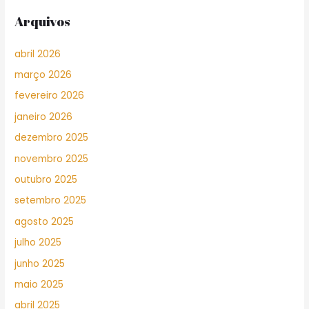
Arquivos
abril 2026
março 2026
fevereiro 2026
janeiro 2026
dezembro 2025
novembro 2025
outubro 2025
setembro 2025
agosto 2025
julho 2025
junho 2025
maio 2025
abril 2025