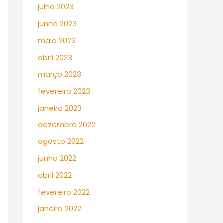
julho 2023
junho 2023
maio 2023
abril 2023
março 2023
fevereiro 2023
janeiro 2023
dezembro 2022
agosto 2022
junho 2022
abril 2022
fevereiro 2022
janeiro 2022