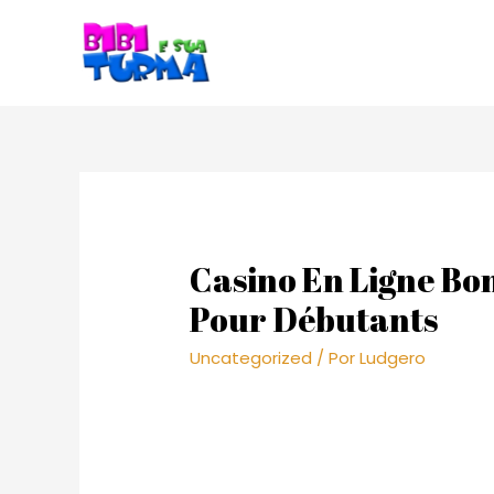
Casino En Ligne Bo
Pour Débutants
Uncategorized
/ Por
Ludgero