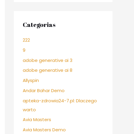
Categorias
222
9
adobe generative ai 3
adobe generative ai 8
Allyspin
Andar Bahar Demo
apteka-zdrowia24-7.pl: Dlaczego
warto
Avia Masters
Avia Masters Demo