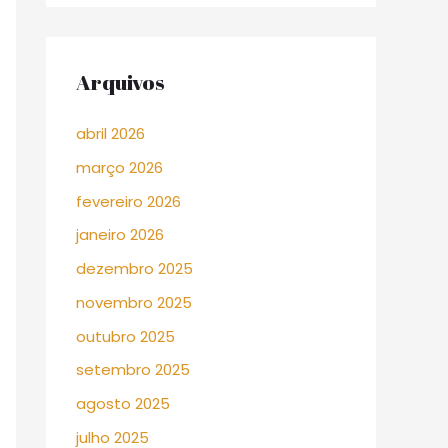
Arquivos
abril 2026
março 2026
fevereiro 2026
janeiro 2026
dezembro 2025
novembro 2025
outubro 2025
setembro 2025
agosto 2025
julho 2025