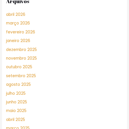
Arquivos
abril 2026
março 2026
fevereiro 2026
janeiro 2026
dezembro 2025
novembro 2025
outubro 2025
setembro 2025
agosto 2025
julho 2025
junho 2025
maio 2025
abril 2025
março 2025