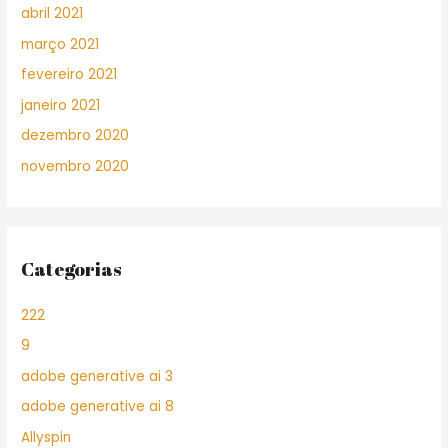
abril 2021
março 2021
fevereiro 2021
janeiro 2021
dezembro 2020
novembro 2020
Categorias
222
9
adobe generative ai 3
adobe generative ai 8
Allyspin