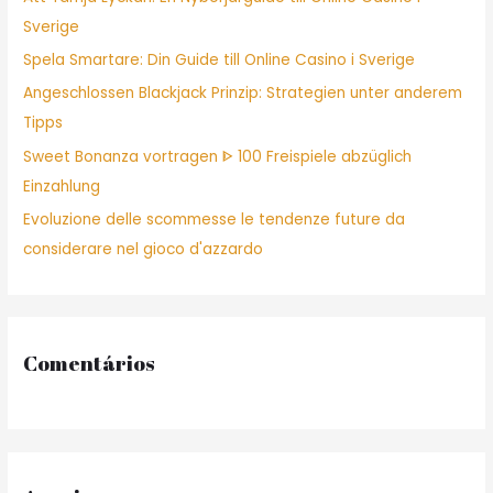
o
Sverige
r
Spela Smartare: Din Guide till Online Casino i Sverige
:
Angeschlossen Blackjack Prinzip: Strategien unter anderem
Tipps
Sweet Bonanza vortragen ᐈ 100 Freispiele abzüglich
Einzahlung
Evoluzione delle scommesse le tendenze future da
considerare nel gioco d'azzardo
Comentários