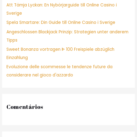
Att Tämja Lyckan: En Nybörjarguide till Online Casino i
o
Sverige
r
Spela Smartare: Din Guide till Online Casino i Sverige
:
Angeschlossen Blackjack Prinzip: Strategien unter anderem
Tipps
Sweet Bonanza vortragen ᐈ 100 Freispiele abzüglich
Einzahlung
Evoluzione delle scommesse le tendenze future da
considerare nel gioco d'azzardo
Comentários