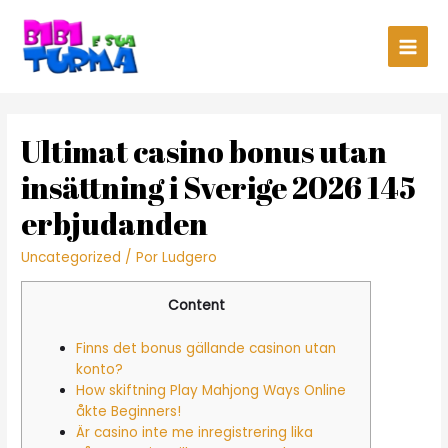
Main
Men
Ultimat casino bonus utan
insättning i Sverige 2026 145
erbjudanden
Uncategorized
/ Por
Ludgero
Content
Finns det bonus gällande casinon utan
konto?
How skiftning Play Mahjong Ways Online
åkte Beginners!
Är casino inte me inregistrering lika