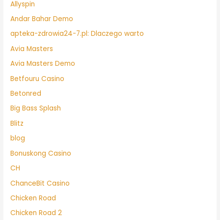
Allyspin
Andar Bahar Demo
apteka-zdrowia24-7.pl: Dlaczego warto
Avia Masters
Avia Masters Demo
Betfouru Casino
Betonred
Big Bass Splash
Blitz
blog
Bonuskong Casino
CH
ChanceBit Casino
Chicken Road
Chicken Road 2