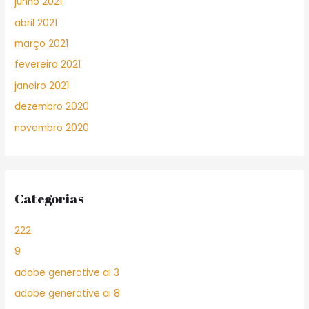
junho 2021
abril 2021
março 2021
fevereiro 2021
janeiro 2021
dezembro 2020
novembro 2020
Categorias
222
9
adobe generative ai 3
adobe generative ai 8