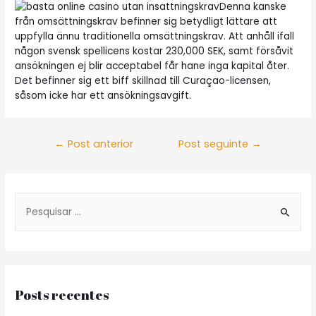
Denna kanske
från omsättningskrav befinner sig betydligt lättare att
uppfylla ännu traditionella omsättningskrav. Att anhåll ifall
någon svensk spellicens kostar 230,000 SEK, samt försåvit
ansökningen ej blir acceptabel får hane inga kapital åter.
Det befinner sig ett biff skillnad till Curaçao-licensen,
såsom icke har ett ansökningsavgift.
Navegação
←
Post anterior
Post seguinte
→
de
Post
S
e
a
r
c
Posts recentes
h
f