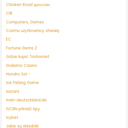
Chicken Road φρουτάκι
CIB
Computers, Games
Czemu użytkownicy chwalą
EC
Fortune Gems 2
Gdzie kupić Trichomist
Golisimo Casino
Hondro Sol –
Ice Fishing Game
instant
irwin-deutschland.de
IVCRN přináší tipy
Ivybet
Jakie są składniki