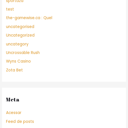
sportaza
test
the-gamewise.ca : Quel
uncategorised
Uncategorized
uncategory
Uncrossable Rush
Wyns Casino
Zota Bet
Meta
Acessar
Feed de posts