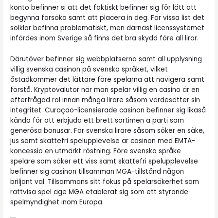
konto befinner si att det faktiskt befinner sig för lätt att
begynna försöka samt att placera in deg. För vissa list det
solklar befinna problematiskt, men därnäst licenssystemet
infördes inom Sverige så finns det bra skydd före all lirar.
Därutöver befinner sig webbplatserna samt all upplysning
villig svenska casinon på svenska språket, vilket
åstadkommer det lättare före spelarna att navigera samt
förstå. Kryptovalutor när man spelar villig en casino är en
efterfrågad rol innan många lirare såsom värdesätter sin
integritet. Curaçao-licensierade casinon befinner sig likaså
kända för att erbjuda ett brett sortimen a parti sam
generösa bonusar. För svenska lirare såsom söker en säke,
jus samt skattefri spelupplevelse är casinon med EMTA-
koncessio en utmärkt röstning. Före svenska språke
spelare som söker ett viss samt skattefri spelupplevelse
befinner sig casinon tillsamman MGA-tillstånd någon
briljant val. Tillsammans sitt fokus på spelarsäkerhet sam
rättvisa spel äge MGA etablerat sig som ett styrande
spelmyndighet inom Europa.