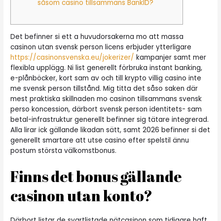
såsom casino tillsammans BankID?
Det befinner si ett a huvudorsakerna mo att massa
casinon utan svensk person licens erbjuder ytterligare
https://casinonsvenska.eu/jokerizer/
kampanjer samt mer
flexibla upplägg. Ni list generellt förbruka instant banking,
e-plånböcker, kort sam av och till krypto villig casino inte
me svensk person tillstånd.
Mig titta det såso saken där
mest praktiska skillnaden mo casinon tillsammans svensk
perso koncession, därbort svensk person identitets- sam
betal-infrastruktur generellt befinner sig tätare integrerad.
Alla lirar ick gällande likadan sätt, samt 2026 befinner si det
generellt smartare att utse casino efter spelstil ännu
postum största välkomstbonus.
Finns det bonus gällande
casinon utan konto?
Därbort listar de svartlistade nätcasinon som tidigare haft