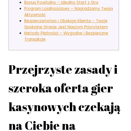
Bonus Powitalny – Idealny Start z Grą
Program Lojalnościowy – Nagradzamy Twoją
Aktywność
Bezpieczeństwo i Obsługa Klienta – Twoje
Spokojne Granie Jest Naszym Priorytetem
Metody Płatności – Wygodne i Bezpieczne
Transakcje
Przejrzyste zasady i
szeroka oferta gier
kasynowych czekają
na Ciebie na