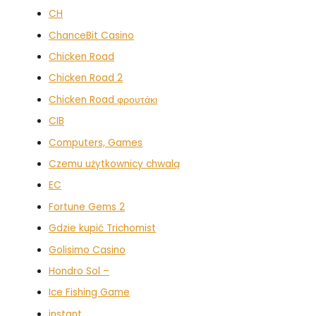
CH
ChanceBit Casino
Chicken Road
Chicken Road 2
Chicken Road φρουτάκι
CIB
Computers, Games
Czemu użytkownicy chwalą
EC
Fortune Gems 2
Gdzie kupić Trichomist
Golisimo Casino
Hondro Sol –
Ice Fishing Game
instant