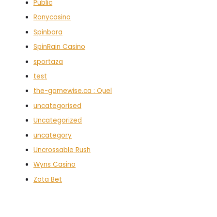
Public
Ronycasino
Spinbara
SpinRain Casino
sportaza
test
the-gamewise.ca : Quel
uncategorised
Uncategorized
uncategory
Uncrossable Rush
Wyns Casino
Zota Bet