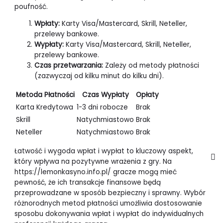
poufność.
Wpłaty:
Karty Visa/Mastercard, Skrill, Neteller,
przelewy bankowe.
Wypłaty:
Karty Visa/Mastercard, Skrill, Neteller,
przelewy bankowe.
Czas przetwarzania:
Zależy od metody płatności
(zazwyczaj od kilku minut do kilku dni).
Metoda Płatności
Czas Wypłaty
Opłaty
Karta Kredytowa
1-3 dni robocze
Brak
Skrill
Natychmiastowo
Brak
Neteller
Natychmiastowo
Brak
Łatwość i wygoda wpłat i wypłat to kluczowy aspekt,
który wpływa na pozytywne wrażenia z gry. Na
https://lemonkasyno.info.pl/ gracze mogą mieć
pewność, że ich transakcje finansowe będą
przeprowadzane w sposób bezpieczny i sprawny. Wybór
różnorodnych metod płatności umożliwia dostosowanie
sposobu dokonywania wpłat i wypłat do indywidualnych