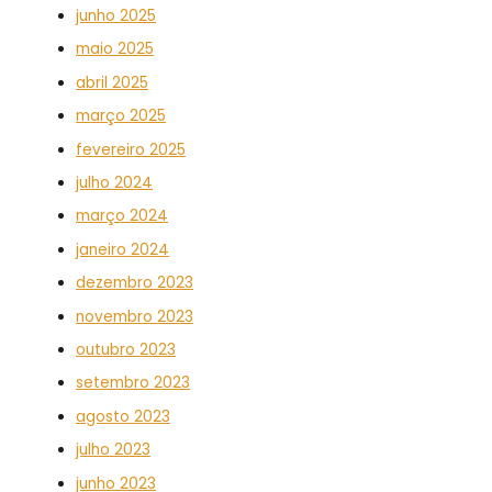
junho 2025
maio 2025
abril 2025
março 2025
fevereiro 2025
julho 2024
março 2024
janeiro 2024
dezembro 2023
novembro 2023
outubro 2023
setembro 2023
agosto 2023
julho 2023
junho 2023