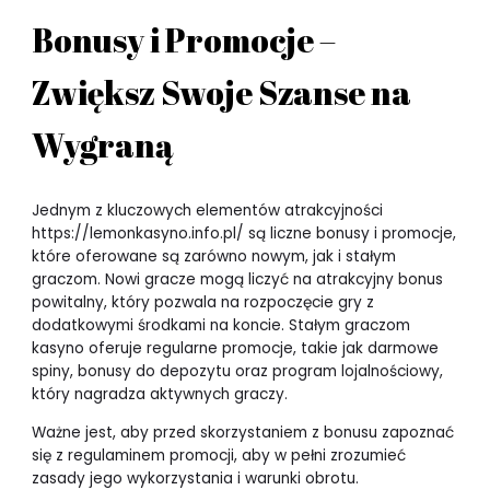
Bonusy i Promocje –
Zwiększ Swoje Szanse na
Wygraną
Jednym z kluczowych elementów atrakcyjności
https://lemonkasyno.info.pl/ są liczne bonusy i promocje,
które oferowane są zarówno nowym, jak i stałym
graczom. Nowi gracze mogą liczyć na atrakcyjny bonus
powitalny, który pozwala na rozpoczęcie gry z
dodatkowymi środkami na koncie. Stałym graczom
kasyno oferuje regularne promocje, takie jak darmowe
spiny, bonusy do depozytu oraz program lojalnościowy,
który nagradza aktywnych graczy.
Ważne jest, aby przed skorzystaniem z bonusu zapoznać
się z regulaminem promocji, aby w pełni zrozumieć
zasady jego wykorzystania i warunki obrotu.