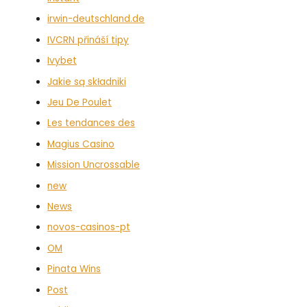
irwin-deutschland.de
IVCRN přináší tipy
Ivybet
Jakie są składniki
Jeu De Poulet
Les tendances des
Magius Casino
Mission Uncrossable
new
News
novos-casinos-pt
OM
Pinata Wins
Post