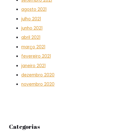
setembro 2021
agosto 2021
julho 2021
junho 2021
abril 2021
março 2021
fevereiro 2021
janeiro 2021
dezembro 2020
novembro 2020
Categorias