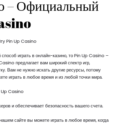
о – Официальный
asino
ту Pin Up Casino
способ играть в онлайн-казино, то Pin Up Casino –
asino предлагает вам широкий спектр игр,
ку. Вам не нужно искать другие ресурсы, потому
те играть в любое время и из любой точки мира.
n Up Casino
керов и обеспечивает безопасность вашего счета.
нашем сайте вы можете играть в любое время, когда