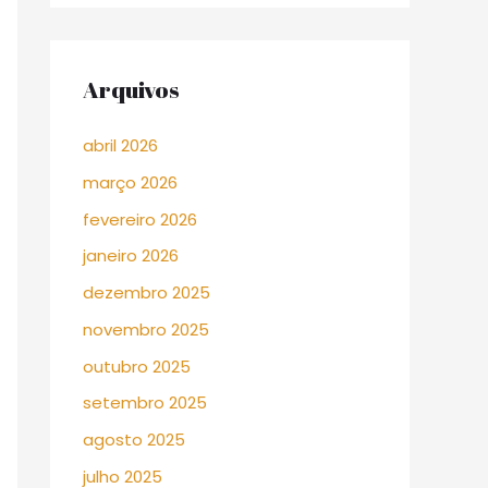
Arquivos
abril 2026
março 2026
fevereiro 2026
janeiro 2026
dezembro 2025
novembro 2025
outubro 2025
setembro 2025
agosto 2025
julho 2025