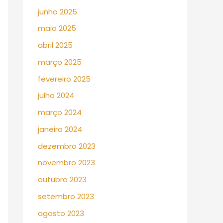
junho 2025
maio 2025
abril 2025
março 2025
fevereiro 2025
julho 2024
março 2024
janeiro 2024
dezembro 2023
novembro 2023
outubro 2023
setembro 2023
agosto 2023