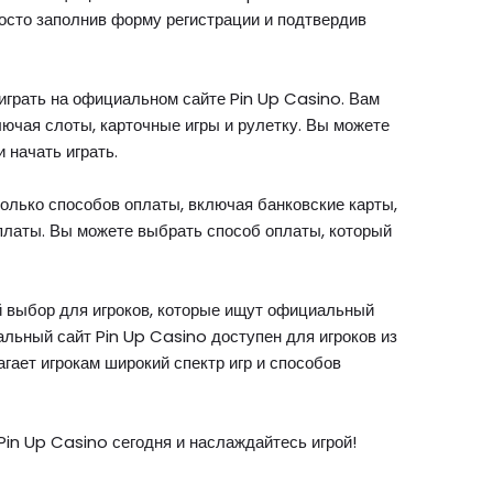
осто заполнив форму регистрации и подтвердив
играть на официальном сайте Pin Up Casino. Вам
лючая слоты, карточные игры и рулетку. Вы можете
и начать играть.
колько способов оплаты, включая банковские карты,
платы. Вы можете выбрать способ оплаты, который
й выбор для игроков, которые ищут официальный
альный сайт Pin Up Casino доступен для игроков из
агает игрокам широкий спектр игр и способов
Pin Up Casino сегодня и наслаждайтесь игрой!