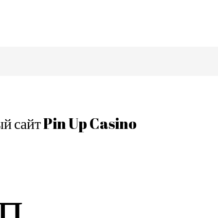
Home
Quem Somos
Entrevistas
Campanha 20
й сайт Pin Up Casino
п