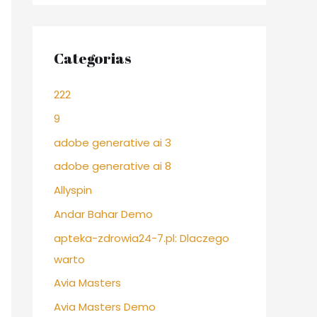
Categorias
222
9
adobe generative ai 3
adobe generative ai 8
Allyspin
Andar Bahar Demo
apteka-zdrowia24-7.pl: Dlaczego
warto
Avia Masters
Avia Masters Demo