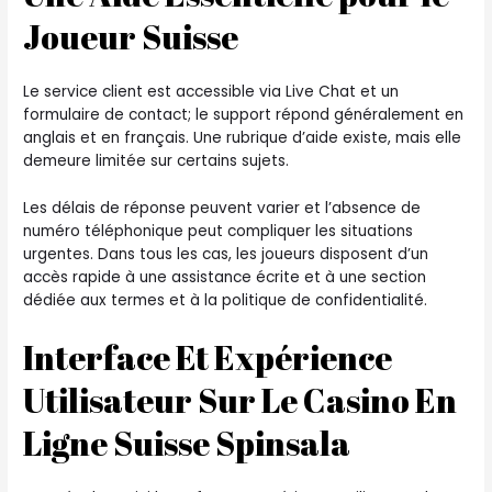
Joueur Suisse
Le service client est accessible via Live Chat et un
formulaire de contact; le support répond généralement en
anglais et en français. Une rubrique d’aide existe, mais elle
demeure limitée sur certains sujets.
Les délais de réponse peuvent varier et l’absence de
numéro téléphonique peut compliquer les situations
urgentes. Dans tous les cas, les joueurs disposent d’un
accès rapide à une assistance écrite et à une section
dédiée aux termes et à la politique de confidentialité.
Interface Et Expérience
Utilisateur Sur Le Casino En
Ligne Suisse Spinsala