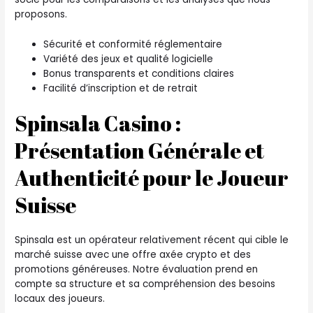
proposons.
Sécurité et conformité réglementaire
Variété des jeux et qualité logicielle
Bonus transparents et conditions claires
Facilité d’inscription et de retrait
Spinsala Casino :
Présentation Générale et
Authenticité pour le Joueur
Suisse
Spinsala est un opérateur relativement récent qui cible le
marché suisse avec une offre axée crypto et des
promotions généreuses. Notre évaluation prend en
compte sa structure et sa compréhension des besoins
locaux des joueurs.