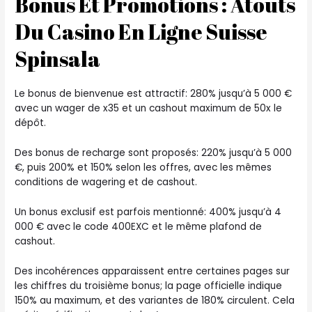
Bonus Et Promotions : Atouts
Du Casino En Ligne Suisse
Spinsala
Le bonus de bienvenue est attractif: 280% jusqu’à 5 000 €
avec un wager de x35 et un cashout maximum de 50x le
dépôt.
Des bonus de recharge sont proposés: 220% jusqu’à 5 000
€, puis 200% et 150% selon les offres, avec les mêmes
conditions de wagering et de cashout.
Un bonus exclusif est parfois mentionné: 400% jusqu’à 4
000 € avec le code 400EXC et le même plafond de
cashout.
Des incohérences apparaissent entre certaines pages sur
les chiffres du troisième bonus; la page officielle indique
150% au maximum, et des variantes de 180% circulent. Cela