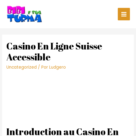
Main
Men
Casino En Ligne Suisse
Accessible
Uncategorized
/ Por
Ludgero
Introduction au Casino En