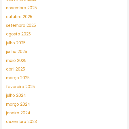
novembro 2025
outubro 2025
setembro 2025
agosto 2025
julho 2025
junho 2025
maio 2025
abril 2025
março 2025
fevereiro 2025
julho 2024
março 2024
janeiro 2024
dezembro 2023