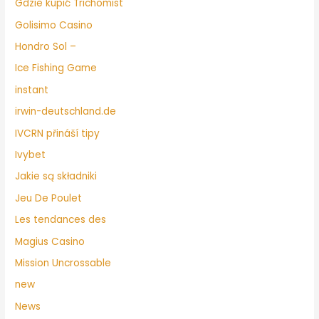
Gdzie kupić Trichomist
Golisimo Casino
Hondro Sol –
Ice Fishing Game
instant
irwin-deutschland.de
IVCRN přináší tipy
Ivybet
Jakie są składniki
Jeu De Poulet
Les tendances des
Magius Casino
Mission Uncrossable
new
News