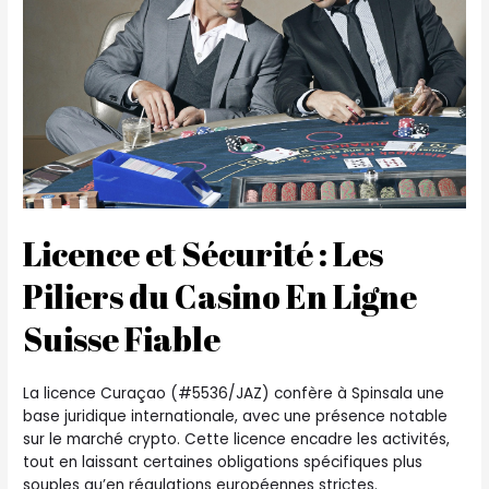
Licence et Sécurité : Les
Piliers du Casino En Ligne
Suisse Fiable
La licence Curaçao (#5536/JAZ) confère à Spinsala une
base juridique internationale, avec une présence notable
sur le marché crypto. Cette licence encadre les activités,
tout en laissant certaines obligations spécifiques plus
souples qu’en régulations européennes strictes.