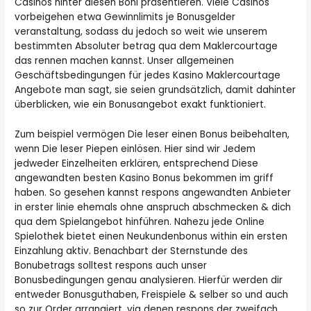
Casinos hinter diesen Boni präsentieren. Viele Casinos
vorbeigehen etwa Gewinnlimits je Bonusgelder
veranstaltung, sodass du jedoch so weit wie unserem
bestimmten Absoluter betrag qua dem Maklercourtage
das rennen machen kannst. Unser allgemeinen
Geschäftsbedingungen für jedes Kasino Maklercourtage
Angebote man sagt, sie seien grundsätzlich, damit dahinter
überblicken, wie ein Bonusangebot exakt funktioniert.
Zum beispiel vermögen Die leser einen Bonus beibehalten,
wenn Die leser Piepen einlösen. Hier sind wir Jedem
jedweder Einzelheiten erklären, entsprechend Diese
angewandten besten Kasino Bonus bekommen im griff
haben. So gesehen kannst respons angewandten Anbieter
in erster linie ehemals ohne anspruch abschmecken & dich
qua dem Spielangebot hinführen. Nahezu jede Online
Spielothek bietet einen Neukundenbonus within ein ersten
Einzahlung aktiv. Benachbart der Sternstunde des
Bonubetrags solltest respons auch unser
Bonusbedingungen genau analysieren. Hierfür werden dir
entweder Bonusguthaben, Freispiele & selber so und auch
so zur Order arrangiert, via denen respons der zweifach