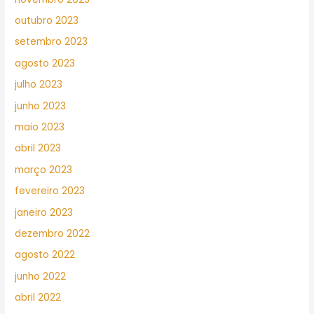
outubro 2023
setembro 2023
agosto 2023
julho 2023
junho 2023
maio 2023
abril 2023
março 2023
fevereiro 2023
janeiro 2023
dezembro 2022
agosto 2022
junho 2022
abril 2022