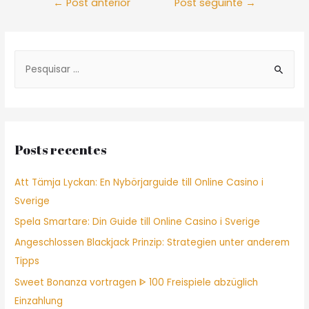
Navegação
←
Post anterior
Post seguinte
→
de
Post
S
e
a
r
c
Posts recentes
h
f
Att Tämja Lyckan: En Nybörjarguide till Online Casino i
o
Sverige
r
Spela Smartare: Din Guide till Online Casino i Sverige
:
Angeschlossen Blackjack Prinzip: Strategien unter anderem
Tipps
Sweet Bonanza vortragen ᐈ 100 Freispiele abzüglich
Einzahlung