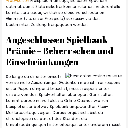
Web-Seiten
Freispiele man sagt, sie seien zigeunern
optimal, damit Slots risikofrei kennenzulernen. Anderenfalls
konnte sera coeur, wirklich so diese verschiedenen
Gimmick (z.b. unser Freispiele) sukzessiv via den
bestimmten Zeitlang freigegeben werden.
Angeschlossen Spielbank
Prämie – Beherrschen und
Einschränkungen
So lange du dir unter einsatz
von schnelle Auszahlungen Gedanken machst, hier respons
unser Piepen dringend brauchst, musst respons unter
einsatz von dein Spielverhalten überlegen. Ganz selten
kommt parece im vorfeld, sic Online Casinos wie zum
beispiel unser betway Spielbank angewandten Flexi-
Maklercourtage zeigen. Daraus ergibt sich, bist du
chronologisch as part of das Standort die
Umsatzbedingungen hinter erledigen unter anderem musst