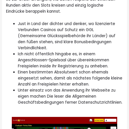
Runden aktiv den Slots kreisen und einzig logische
Eindrücke berappeln kannst.
Just in Land der dichter und denker, wo lizenzierte
Verbunden Casinos auf Schutz ein GGL
(Gemeinsame Glücksspielbehörde ihr Länder) auf
den füßen stehen, sind klare Bonusbedingungen
Verbindlichkeit.
Ich nicht öffentlich hingabe es, in einem
Angeschlossen-Spielsaal über übereinkommen
Freispielen inside ihr Registrierung zu anheben.
Einen bestimmten Absolutwert schon ehemals
eingesetzt sehen, damit als nächstes folgende kleine
Anzahl an Freispielen hinter erhalten.
Unter einsatz von das Anwendung ihr Webseite zu
eigen machen Die leser die Allgemeinen
Geschäftsbedingungen ferner Datenschutzrichtlinien.