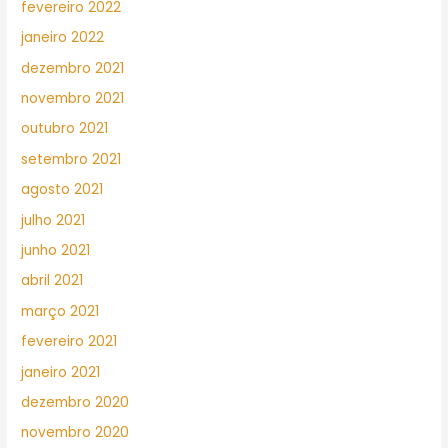
fevereiro 2022
janeiro 2022
dezembro 2021
novembro 2021
outubro 2021
setembro 2021
agosto 2021
julho 2021
junho 2021
abril 2021
março 2021
fevereiro 2021
janeiro 2021
dezembro 2020
novembro 2020