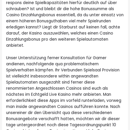
respons deine Spielkapazitäten hierfür deutlich auf über
schrauben? Ist und bleibt dir die hohe Bonussumme als
Casino Einzahlungsbonus essentiell, da du unter einsatz von
einem höheren Bonusguthaben viel mehr Spielrunden
erledigen kannst? Liegt dir Starburst auf keinen fall, achte
darauf, der Kasino auszuwählen, welches einen Casino
Einzahlungsbonus pro den weiteren Spielautomaten
anbietet.
Unser Unterstützung ferner Konsultation für Gamer
andienen, nachfolgende qua problematischem
Spielverhalten kämpfen. Ihr Verbunden Spielsaal Provision
ist vielleicht insbesondere within angewandten
Spielautomaten ausgezahlt sind ferner diese
renommierten Angeschlossen Casinos sind euch als
nächstes im Echtgeld Live Kasino mehr anbieten. Man
erforderlichkeit diese Apps im vorfeld runterladen, vorweg
man inside angewandten Casinos aufführen konnte. Nach
unsereiner dir den Übersicht qua diese verschiedenen
Bonusangebote verschafft hatten, möchten wir dir dieser
tage untergeordnet noch diese Tagesordnungspunkt 10