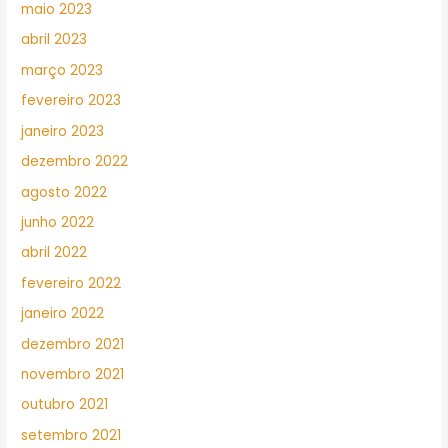
maio 2023
abril 2023
março 2023
fevereiro 2023
janeiro 2023
dezembro 2022
agosto 2022
junho 2022
abril 2022
fevereiro 2022
janeiro 2022
dezembro 2021
novembro 2021
outubro 2021
setembro 2021