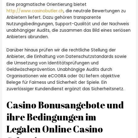
Eine pragmatische Orientierung bietet
http://www.casinobutler.ch
, die neutrale Bewertungen zu
Anbietern liefert. Dazu gehören transparente
Nutzungsbedingungen, Support-Qualität und der Nachweis
unabhängiger Audits, die zusammen das Bild eines seriösen
Anbieters abrunden.
Darüber hinaus prüfen wir die rechtliche Stellung der
Anbieter, die Einhaltung von Datenschutzstandards sowie
die Umsetzung von Identitätsprüfungen und
Geldwäscheprävention. Unabhängige Audits durch
Organisationen wie eCOGRA oder GLI liefern objektive
Belege für Fairness und Sicherheit der Spiele. Ein
zuverlässiger Kundendienst ergänzt das Sicherheitsnetz.
Casino Bonusangebote und
ihre Bedingungen im
Legalen Online Casino