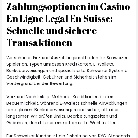
Zahlungsoptionen im Casino
En Ligne Legal En Suisse:
Schnelle und sichere
Transaktionen
Wir schauen Ein- und Auszahlungsmethoden für Schweizer
Spieler an. Typen umfassen Kreditkarten, E-Wallets,
Banküberweisungen und spezialisierte Schweizer Systeme.
Geschwindigkeit, Gebühren und Sicherheit stehen im
Vordergrund bei der Bewertung.
Vor- und Nachteile je Methode: Kreditkarten bieten
Bequemlichkeit, während E-Wallets schnelle Abwicklungen
ermöglichen. Banküberweisungen sind sicher, oft aber
langsamer. Wir prüfen Limits, Bearbeitungszeiten und
Gebühren, damit Leser eine informierte Wahl treffen.
Für Schweizer Kunden ist die Einhaltung von KYC-Standards