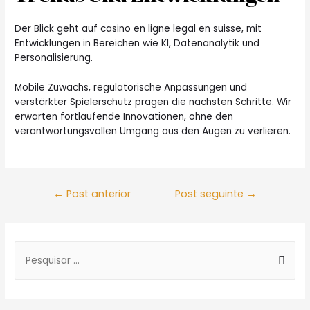
Der Blick geht auf casino en ligne legal en suisse, mit
Entwicklungen in Bereichen wie KI, Datenanalytik und
Personalisierung.
Mobile Zuwachs, regulatorische Anpassungen und
verstärkter Spielerschutz prägen die nächsten Schritte. Wir
erwarten fortlaufende Innovationen, ohne den
verantwortungsvollen Umgang aus den Augen zu verlieren.
Navegação
←
Post anterior
Post seguinte
→
de
Post
S
e
a
r