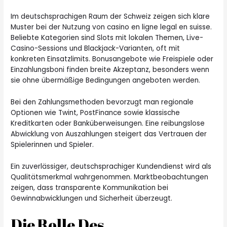
Im deutschsprachigen Raum der Schweiz zeigen sich klare
Muster bei der Nutzung von casino en ligne legal en suisse.
Beliebte Kategorien sind Slots mit lokalen Themen, Live-
Casino-Sessions und Blackjack-Varianten, oft mit
konkreten Einsatzlimits. Bonusangebote wie Freispiele oder
Einzahlungsboni finden breite Akzeptanz, besonders wenn
sie ohne übermäßige Bedingungen angeboten werden.
Bei den Zahlungsmethoden bevorzugt man regionale
Optionen wie Twint, PostFinance sowie klassische
Kreditkarten oder Banküberweisungen. Eine reibungslose
Abwicklung von Auszahlungen steigert das Vertrauen der
Spielerinnen und Spieler.
Ein zuverlässiger, deutschsprachiger Kundendienst wird als
Qualitätsmerkmal wahrgenommen. Marktbeobachtungen
zeigen, dass transparente Kommunikation bei
Gewinnabwicklungen und Sicherheit überzeugt.
Die Rolle Des