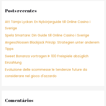
c
Posts recentes
h
f
Att Tämja Lyckan: En Nybörjarguide till Online Casino i
o
Sverige
r
Spela Smartare: Din Guide till Online Casino i Sverige
:
Angeschlossen Blackjack Prinzip: Strategien unter anderem
Tipps
Sweet Bonanza vortragen ᐈ 100 Freispiele abzüglich
Einzahlung
Evoluzione delle scommesse le tendenze future da
considerare nel gioco d'azzardo
Comentários