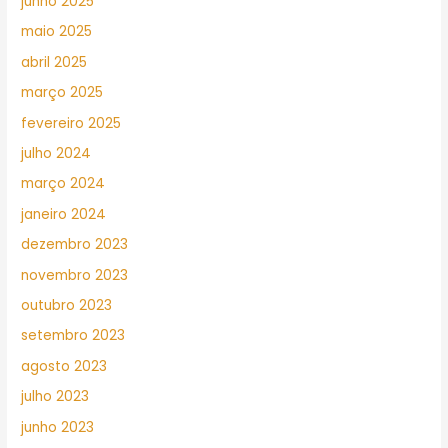
junho 2025
maio 2025
abril 2025
março 2025
fevereiro 2025
julho 2024
março 2024
janeiro 2024
dezembro 2023
novembro 2023
outubro 2023
setembro 2023
agosto 2023
julho 2023
junho 2023