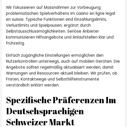
Wir fokussieren auf Massnahmen zur Vorbeugung
problematischen Spielverhaltens im casino en ligne legal
en suisse. Typische Funktionen sind Einzahlungslimits,
Verlustlimits und Spielpausen, ergänzt durch
Selbstausschlussmöglichkeiten. Seriöse Anbieter
kommunizieren Hilfsangebote und Anlaufstellen klar und
frühzeitig.
Einfach zugängliche Einstellungen ermöglichen den
Nutzerkontrollen unterwegs, auch auf mobilen Geräten. Die
Angebote sollten regelmäßig aktualisiert werden, damit
Warnungen und Ressourcen aktuell bleiben. Wir prüfen, ob
Fristen, Kontaktwege und Selbsthilfeinstrumente
verständlich erklärt werden.
Spezifische Präferenzen Im
Deutschsprachigen
Schweizer Markt