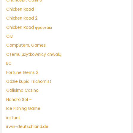
ChanceBit Casino
Chicken Road
Chicken Road 2
Chicken Road φρουτάκι
CIB
Computers, Games
Czemu użytkownicy chwalą
EC
Fortune Gems 2
Gdzie kupić Trichomist
Golisimo Casino
Hondro Sol –
Ice Fishing Game
instant
irwin-deutschland.de