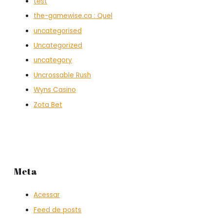
test
the-gamewise.ca : Quel
uncategorised
Uncategorized
uncategory
Uncrossable Rush
Wyns Casino
Zota Bet
Meta
Acessar
Feed de posts