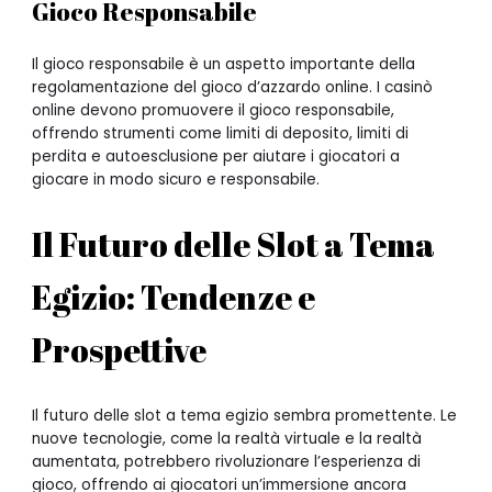
Gioco Responsabile
Il gioco responsabile è un aspetto importante della
regolamentazione del gioco d’azzardo online. I casinò
online devono promuovere il gioco responsabile,
offrendo strumenti come limiti di deposito, limiti di
perdita e autoesclusione per aiutare i giocatori a
giocare in modo sicuro e responsabile.
Il Futuro delle Slot a Tema
Egizio: Tendenze e
Prospettive
Il futuro delle slot a tema egizio sembra promettente. Le
nuove tecnologie, come la realtà virtuale e la realtà
aumentata, potrebbero rivoluzionare l’esperienza di
gioco, offrendo ai giocatori un’immersione ancora