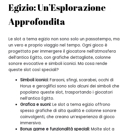
Egizio: Un’Esplorazione
Approfondita
Le slot a tema egizio non sono solo un passatempo, ma
un vero e proprio viaggio nel tempo. Ogni gioco è
progettato per immergere il giocatore nell’atmosfera
dell’antico Egitto, con grafiche dettagliate, colonne
sonore evocative e simboli iconici. Ma cosa rende
queste slot così speciali?
Simboli iconici:
Faraoni, sfingi, scarabei, occhi di
Horus e geroglifici sono solo alcuni dei simboli che
popolano queste slot, trasportando i giocatori
nell’antico Egitto.
Grafica e suoni:
Le slot a tema egizio offrono
spesso grafiche di alta qualità e colonne sonore
coinvolgenti, che creano un’esperienza di gioco
immersiva.
Bonus game e funzionalità speciali:
Molte slot a