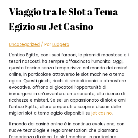
Viaggio tra le Slot a Tema
Egizio su Jet Casino
Uncategorized
/ Por
Ludgero
L’antico Egitto, con i suoi faraoni, le piramidi maestose e i
tesori nascosti, ha sempre affascinato l’umanità. Oggi,
questo fascino senza tempo rivive nel mondo dei casinò
online, in particolare attraverso le slot machine a tema
egizio. Questi giochi, ricchi di simboli iconici e atmosfere
evocative, offrono ai giocatori l’opportunità di
immergersi in un’avventura emozionante, alla ricerca di
ricchezze e misteri. Se sei un appassionato di slot e ami
l’antico Egitto, allora preparati a scoprire alcune delle
migliori slot a tema egizio disponibili su
jet casino
.
Il mondo dei casinò online è in continua evoluzione, con
nuove tecnologie e regolamentazioni che plasmano
l’esperienza di gioco. Le slot machine, in particolare,