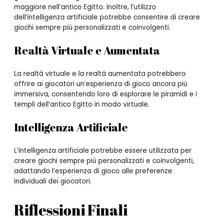
maggiore nell’antico Egitto. Inoltre, l’utilizzo
dell’intelligenza artificiale potrebbe consentire di creare
giochi sempre più personalizzati e coinvolgenti.
Realtà Virtuale e Aumentata
La realtà virtuale e la realtà aumentata potrebbero
offrire ai giocatori un’esperienza di gioco ancora più
immersiva, consentendo loro di esplorare le piramidi e i
templi dell’antico Egitto in modo virtuale.
Intelligenza Artificiale
L’intelligenza artificiale potrebbe essere utilizzata per
creare giochi sempre più personalizzati e coinvolgenti,
adattando l’esperienza di gioco alle preferenze
individuali dei giocatori.
Riflessioni Finali