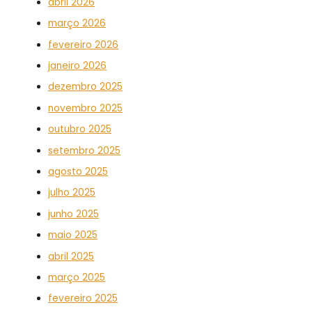
abril 2026
março 2026
fevereiro 2026
janeiro 2026
dezembro 2025
novembro 2025
outubro 2025
setembro 2025
agosto 2025
julho 2025
junho 2025
maio 2025
abril 2025
março 2025
fevereiro 2025