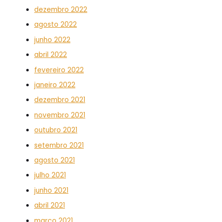
dezembro 2022
agosto 2022
junho 2022
abril 2022
fevereiro 2022
janeiro 2022
dezembro 2021
novembro 2021
outubro 2021
setembro 2021
agosto 2021
julho 2021
junho 2021
abril 2021
março 2021