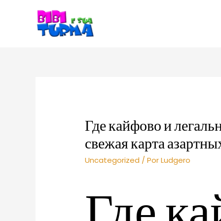
Где кайфово и легальн
свежая карта азартны
Uncategorized
/ Por
Ludgero
Где ка