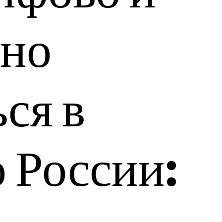
ьно
ся в
 России: