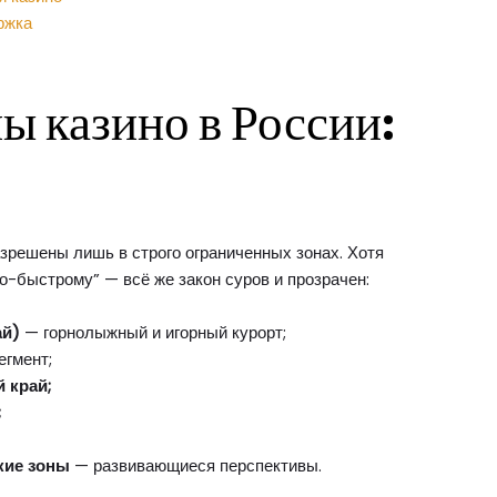
ржка
ы казино в России:
азрешены лишь в строго ограниченных зонах. Хотя
 по-быстрому” — всё же закон суров и прозрачен:
ай)
— горнолыжный и игорный курорт;
егмент;
 край;
;
кие зоны
— развивающиеся перспективы.