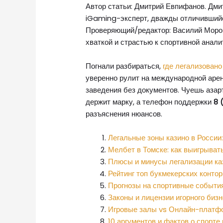
Автор статьи:
Дмитрий Евпифанов
. Дм
iGaming-эксперт, дважды отличившийся
Проверяющий/редактор:
Василий Моро
хваткой и страстью к спортивной анали
Погнали разбираться,
где легализовано
уверенно рулит на международной арен
заведения без документов. Чуешь азар
держит марку, а телефон поддержки
8 
разъяснения нюансов.
Легальные зоны казино в России:
Мелбет в Томске: как выигрыват
Плюсы и минусы легализации ка
Рейтинг топ букмекерских контор
Прогнозы на спортивные событи
Законы и лицензии игорного биз
Игровые залы vs Онлайн-плат
10 аргументов и фактов о спорте 