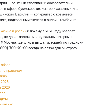
итрий — опытный спортивный обозреватель и
 в сфере букмекерских контор и азартных игр.
шинский
. Василий — копирайтер с кремнёвой
тике, подкованный эксперт в онлайн-гемблинге.
 казино в россии
и почему в 2026 году Мелбет
е, не давая залетать в подвальные игорные
т? Москва, где улицы дышат историей, по традиции
(800) 700-29-90
всегда на связи для быстрого
 обзор
ь по правилам
зино
 2026
я 2026
неса
формы
и казино