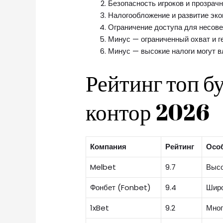
Безопасность игроков и прозрачн
Налогообложение и развитие эко
Ограничение доступа для несов
Минус — ограниченный охват и г
Минус — высокие налоги могут в
Рейтинг топ б
контор 2026
Компания
Рейтинг
Осо
Melbet
9.7
Высо
Фонбет (Fonbet)
9.4
Широ
1xBet
9.2
Мног