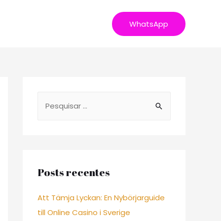
19/2020
Fale Conosco
WhatsApp
S
e
a
r
c
Posts recentes
h
f
Att Tämja Lyckan: En Nybörjarguide
o
till Online Casino i Sverige
r