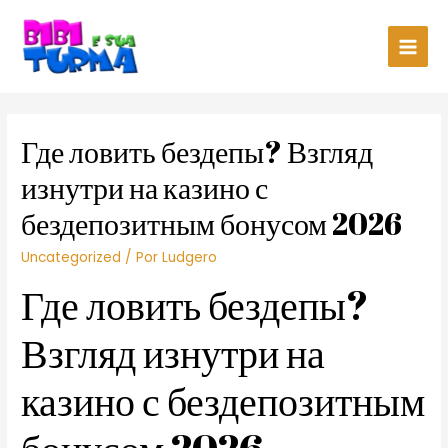
Main
Men
Где ловить бездепы? Взгляд
изнутри на казино с
бездепозитным бонусом 2026
Uncategorized
/ Por
Ludgero
Где ловить бездепы?
Взгляд изнутри на
казино с бездепозитным