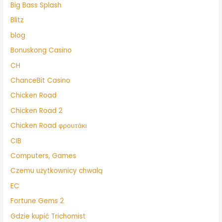
Big Bass Splash
Blitz
blog
Bonuskong Casino
CH
ChanceBit Casino
Chicken Road
Chicken Road 2
Chicken Road φρουτάκι
CIB
Computers, Games
Czemu użytkownicy chwalą
EC
Fortune Gems 2
Gdzie kupić Trichomist