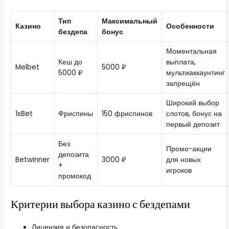
Тип
Максимальный
Казино
Особенности
бездепа
бонус
Моментальная
Кеш до
выплата,
Melbet
5000 ₽
5000 ₽
мультиаккаунтинг
запрещён
Широкий выбор
1xBet
Фриспины
150 фриспинов
слотов, бонус на
первый депозит
Без
Промо-акции
депозита
Betwinner
3000 ₽
для новых
+
игроков
промокод
Критерии выбора казино с бездепами
Лицензия и безопасность