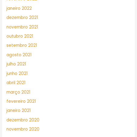
janeiro 2022
dezembro 2021
novembro 2021
outubro 2021
setembro 2021
agosto 2021
julho 2021
junho 2021
abril 2021
março 2021
fevereiro 2021
janeiro 2021
dezembro 2020
novembro 2020