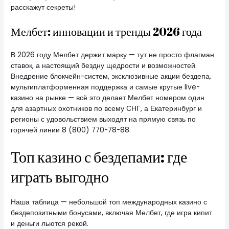
расскажут секреты!
Мелбет: инновации и тренды 2026 года
В 2026 году Мелбет держит марку — тут не просто флагман
ставок, а настоящий бездну щедрости и возможностей.
Внедрение блокчейн-систем, эксклюзивные акции бездепа,
мультиплатформенная поддержка и самые крутые live-
казино на рынке — всё это делает Мелбет номером один
для азартных охотников по всему СНГ, а Екатеринбург и
регионы с удовольствием выходят на прямую связь по
горячей линии 8 (800) 770-78-88.
Топ казино с бездепами: где
играть выгодно
Наша таблица — небольшой топ международных казино с
бездепозитными бонусами, включая Мелбет, где игра кипит
и деньги льются рекой.