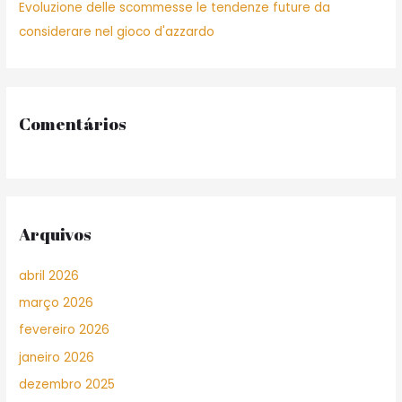
Evoluzione delle scommesse le tendenze future da
considerare nel gioco d'azzardo
Comentários
Arquivos
abril 2026
março 2026
fevereiro 2026
janeiro 2026
dezembro 2025