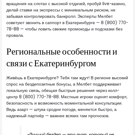
вращения на слотах с высокой отдачей, пробуй live-казино,
делай ставки на экспрессы с минимальным риском, не
забывая контролировать банкролл. Эксперты Мелбет
советуют звонить в саппорт в Екатеринбурге — 8 (800) 770-
78-88 — чтобы ловить свежие промокоды и подсказки без
провала.
Региональные особенности и
связи с Екатеринбургом
Живёшь в Екатеринбурге? Тебя там ждут! В регионе высокий
спрос на бездепозитные бонусы, а Мелбет поддерживает
локальную связь, обещая быстрые решения через колл-
центр 8 (800) 770-78-88. Местные игроки оценят комфорт,
безопасность и возможность моментальной консультации.
Ведь азарт — штука сродни погоде, меняется быстро, а
надежный партнёр — важнее всяких там прогнозов.
«Лучший бездеп — это тот, который не