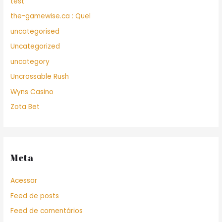
test
the-gamewise.ca : Quel
uncategorised
Uncategorized
uncategory
Uncrossable Rush
Wyns Casino
Zota Bet
Meta
Acessar
Feed de posts
Feed de comentários