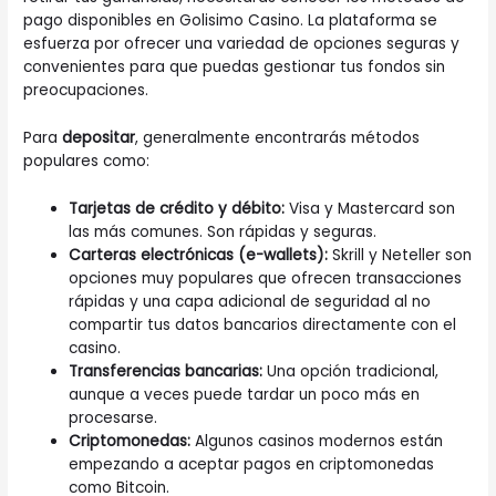
pago disponibles en Golisimo Casino. La plataforma se
esfuerza por ofrecer una variedad de opciones seguras y
convenientes para que puedas gestionar tus fondos sin
preocupaciones.
Para
depositar
, generalmente encontrarás métodos
populares como:
Tarjetas de crédito y débito:
Visa y Mastercard son
las más comunes. Son rápidas y seguras.
Carteras electrónicas (e-wallets):
Skrill y Neteller son
opciones muy populares que ofrecen transacciones
rápidas y una capa adicional de seguridad al no
compartir tus datos bancarios directamente con el
casino.
Transferencias bancarias:
Una opción tradicional,
aunque a veces puede tardar un poco más en
procesarse.
Criptomonedas:
Algunos casinos modernos están
empezando a aceptar pagos en criptomonedas
como Bitcoin.