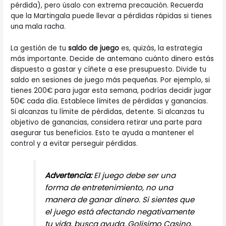
pérdida), pero úsalo con extrema precaución. Recuerda
que la Martingala puede llevar a pérdidas rápidas si tienes
una mala racha.
La gestión de tu
saldo de juego
es, quizás, la estrategia
más importante. Decide de antemano cuánto dinero estás
dispuesto a gastar y cíñete a ese presupuesto. Divide tu
saldo en sesiones de juego más pequeñas. Por ejemplo, si
tienes 200€ para jugar esta semana, podrías decidir jugar
50€ cada día. Establece límites de pérdidas y ganancias.
Si alcanzas tu límite de pérdidas, detente. Si alcanzas tu
objetivo de ganancias, considera retirar una parte para
asegurar tus beneficios. Esto te ayuda a mantener el
control y a evitar perseguir pérdidas.
Advertencia:
El juego debe ser una
forma de entretenimiento, no una
manera de ganar dinero. Si sientes que
el juego está afectando negativamente
tu vida, busca ayuda. Golisimo Casino,