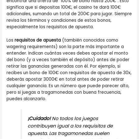
encontrar una oferta de “100% de bono hasta 200€”. Esto
significa que si depositas 100€, el casino te dará 100€
adicionales, sumando un total de 200€ para jugar. Siempre
revisa los términos y condiciones de estos bonos,
especialmente los requisitos de apuesta.
Los
requisitos de apuesta
(también conocidos como
wagering requirements) son la parte más importante a
entender. Indican cuántas veces debes apostar el monto
del bono (y a veces también el depósito) antes de poder
retirar las ganancias generadas con él. Por ejemplo, si
recibes un bono de 100€ con requisitos de apuesta de 30x,
deberás apostar 3000€ en total antes de poder retirar
cualquier ganancia. Es un número que puede parecer alto,
pero si juegas a tragamonedas con buena frecuencia,
puedes alcanzarlo.
¡Cuidado!
No todos los juegos
contribuyen igual a los requisitos de
apuesta. Las tragamonedas suelen