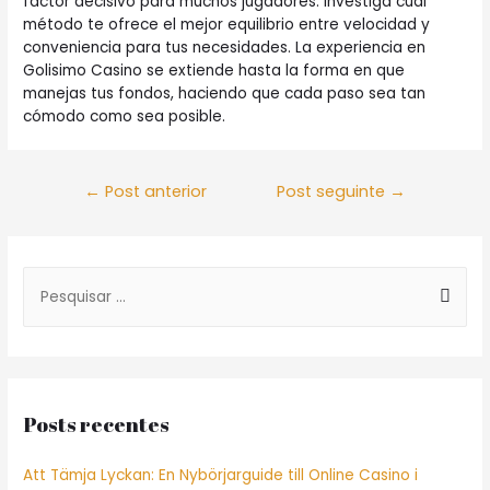
factor decisivo para muchos jugadores. Investiga cuál
método te ofrece el mejor equilibrio entre velocidad y
conveniencia para tus necesidades. La experiencia en
Golisimo Casino se extiende hasta la forma en que
manejas tus fondos, haciendo que cada paso sea tan
cómodo como sea posible.
Navegação
←
Post anterior
Post seguinte
→
de
Post
S
e
a
r
c
Posts recentes
h
f
Att Tämja Lyckan: En Nybörjarguide till Online Casino i
o