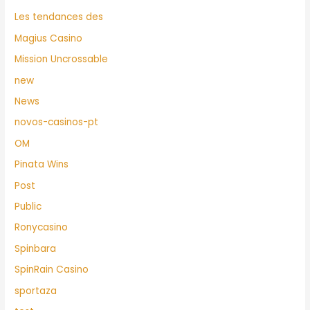
Les tendances des
Magius Casino
Mission Uncrossable
new
News
novos-casinos-pt
OM
Pinata Wins
Post
Public
Ronycasino
Spinbara
SpinRain Casino
sportaza