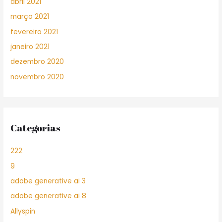
abril 2021
março 2021
fevereiro 2021
janeiro 2021
dezembro 2020
novembro 2020
Categorias
222
9
adobe generative ai 3
adobe generative ai 8
Allyspin