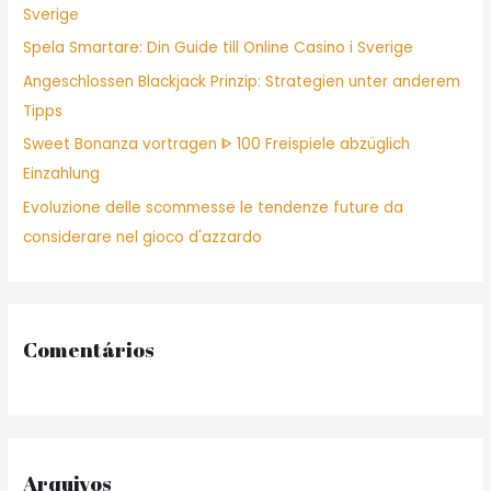
Sverige
r
Spela Smartare: Din Guide till Online Casino i Sverige
:
Angeschlossen Blackjack Prinzip: Strategien unter anderem
Tipps
Sweet Bonanza vortragen ᐈ 100 Freispiele abzüglich
Einzahlung
Evoluzione delle scommesse le tendenze future da
considerare nel gioco d'azzardo
Comentários
Arquivos