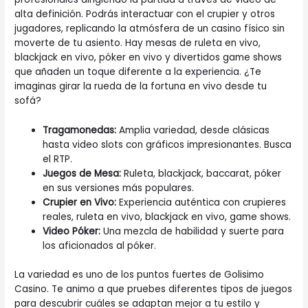
alta definición. Podrás interactuar con el crupier y otros
jugadores, replicando la atmósfera de un casino físico sin
moverte de tu asiento. Hay mesas de ruleta en vivo,
blackjack en vivo, póker en vivo y divertidos game shows
que añaden un toque diferente a la experiencia. ¿Te
imaginas girar la rueda de la fortuna en vivo desde tu
sofá?
Tragamonedas:
Amplia variedad, desde clásicas
hasta video slots con gráficos impresionantes. Busca
el RTP.
Juegos de Mesa:
Ruleta, blackjack, baccarat, póker
en sus versiones más populares.
Crupier en Vivo:
Experiencia auténtica con crupieres
reales, ruleta en vivo, blackjack en vivo, game shows.
Video Póker:
Una mezcla de habilidad y suerte para
los aficionados al póker.
La variedad es uno de los puntos fuertes de Golisimo
Casino. Te animo a que pruebes diferentes tipos de juegos
para descubrir cuáles se adaptan mejor a tu estilo y