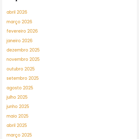
abril 2026
março 2026
fevereiro 2026
janeiro 2026
dezembro 2025
novembro 2025
outubro 2025
setembro 2025
agosto 2025
julho 2025
junho 2025
maio 2025
abril 2025
março 2025