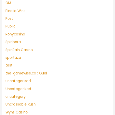
OM
Pinata Wins
Post
Public
Ronycasino
Spinbara
SpinRain Casino
sportaza
test
the-gamewise.ca : Quel
uncategorised
Uncategorized
uncategory
Uncrossable Rush
Wyns Casino