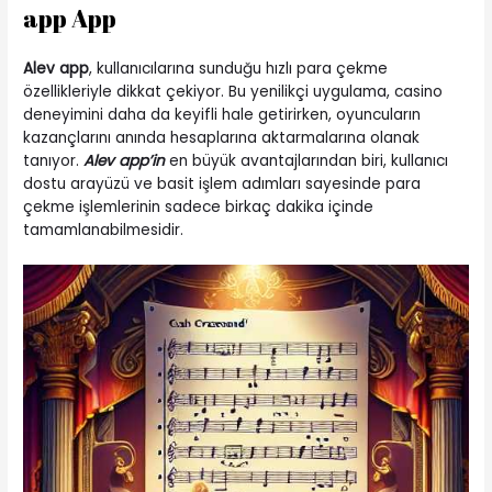
app App
Alev app
, kullanıcılarına sunduğu hızlı para çekme
özellikleriyle dikkat çekiyor. Bu yenilikçi uygulama, casino
deneyimini daha da keyifli hale getirirken, oyuncuların
kazançlarını anında hesaplarına aktarmalarına olanak
tanıyor.
Alev app’in
en büyük avantajlarından biri, kullanıcı
dostu arayüzü ve basit işlem adımları sayesinde para
çekme işlemlerinin sadece birkaç dakika içinde
tamamlanabilmesidir.