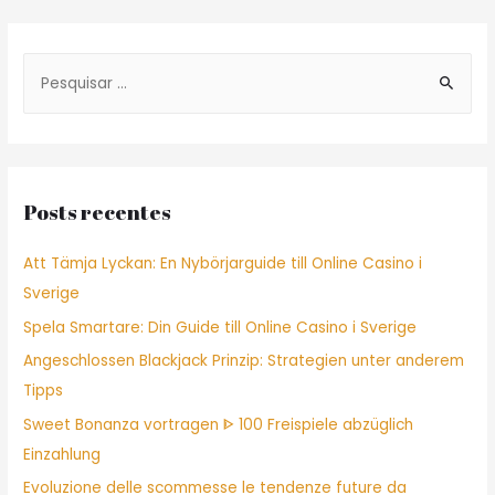
de
Post
S
e
a
r
c
Posts recentes
h
f
Att Tämja Lyckan: En Nybörjarguide till Online Casino i
o
Sverige
r
Spela Smartare: Din Guide till Online Casino i Sverige
:
Angeschlossen Blackjack Prinzip: Strategien unter anderem
Tipps
Sweet Bonanza vortragen ᐈ 100 Freispiele abzüglich
Einzahlung
Evoluzione delle scommesse le tendenze future da