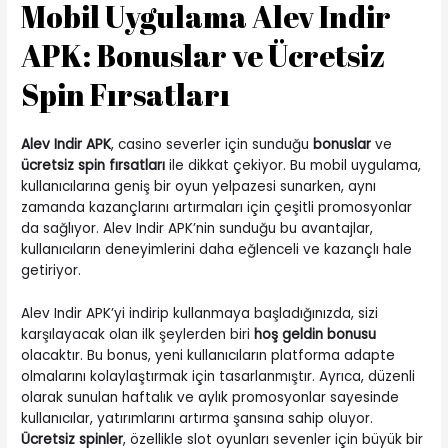
Mobil Uygulama Alev Indir
APK: Bonuslar ve Ücretsiz
Spin Fırsatları
Alev Indir APK
, casino severler için sunduğu
bonuslar
ve
ücretsiz spin fırsatları
ile dikkat çekiyor. Bu mobil uygulama,
kullanıcılarına geniş bir oyun yelpazesi sunarken, aynı
zamanda kazançlarını artırmaları için çeşitli promosyonlar
da sağlıyor. Alev Indir APK’nin sunduğu bu avantajlar,
kullanıcıların deneyimlerini daha eğlenceli ve kazançlı hale
getiriyor.
Alev Indir APK’yi indirip kullanmaya başladığınızda, sizi
karşılayacak olan ilk şeylerden biri
hoş geldin bonusu
olacaktır. Bu bonus, yeni kullanıcıların platforma adapte
olmalarını kolaylaştırmak için tasarlanmıştır. Ayrıca, düzenli
olarak sunulan haftalık ve aylık promosyonlar sayesinde
kullanıcılar, yatırımlarını artırma şansına sahip oluyor.
Ücretsiz spinler
, özellikle slot oyunları sevenler için büyük bir