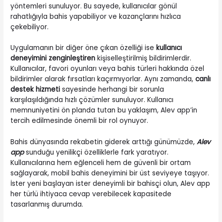
yöntemleri sunuluyor. Bu sayede, kullanıcılar gönül
rahatlığıyla bahis yapabiliyor ve kazançlarını hızlıca
çekebiliyor.
Uygulamanın bir diğer öne çıkan özelliği ise
kullanıcı
deneyimini zenginleştiren
kişiselleştirilmiş bildirimlerdir.
Kullanıcılar, favori oyunları veya bahis türleri hakkında özel
bildirimler alarak fırsatları kaçırmıyorlar. Aynı zamanda,
canlı
destek hizmeti
sayesinde herhangi bir sorunla
karşılaşıldığında hızlı çözümler sunuluyor. Kullanıcı
memnuniyetini ön planda tutan bu yaklaşım, Alev app’in
tercih edilmesinde önemli bir rol oynuyor.
Bahis dünyasında rekabetin giderek arttığı günümüzde,
Alev
app
sunduğu yenilikçi özelliklerle fark yaratıyor.
Kullanıcılarına hem eğlenceli hem de güvenli bir ortam
sağlayarak, mobil bahis deneyimini bir üst seviyeye taşıyor.
İster yeni başlayan ister deneyimli bir bahisçi olun, Alev app
her türlü ihtiyaca cevap verebilecek kapasitede
tasarlanmış durumda.