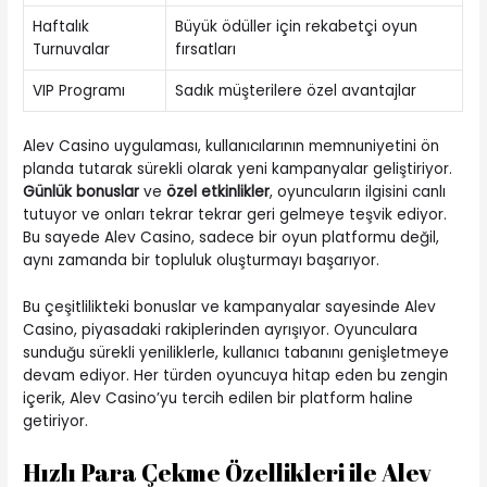
Haftalık
Büyük ödüller için rekabetçi oyun
Turnuvalar
fırsatları
VIP Programı
Sadık müşterilere özel avantajlar
Alev Casino uygulaması, kullanıcılarının memnuniyetini ön
planda tutarak sürekli olarak yeni kampanyalar geliştiriyor.
Günlük bonuslar
ve
özel etkinlikler
, oyuncuların ilgisini canlı
tutuyor ve onları tekrar tekrar geri gelmeye teşvik ediyor.
Bu sayede Alev Casino, sadece bir oyun platformu değil,
aynı zamanda bir topluluk oluşturmayı başarıyor.
Bu çeşitlilikteki bonuslar ve kampanyalar sayesinde Alev
Casino, piyasadaki rakiplerinden ayrışıyor. Oyunculara
sunduğu sürekli yeniliklerle, kullanıcı tabanını genişletmeye
devam ediyor. Her türden oyuncuya hitap eden bu zengin
içerik, Alev Casino’yu tercih edilen bir platform haline
getiriyor.
Hızlı Para Çekme Özellikleri ile Alev