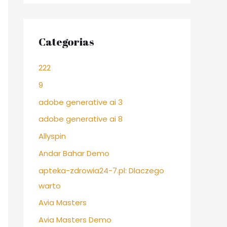
Categorias
222
9
adobe generative ai 3
adobe generative ai 8
Allyspin
Andar Bahar Demo
apteka-zdrowia24-7.pl: Dlaczego
warto
Avia Masters
Avia Masters Demo