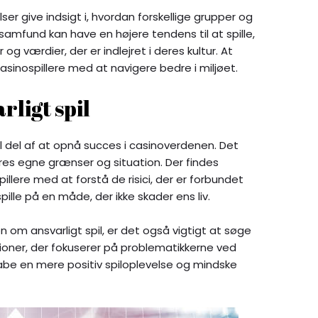
r give indsigt i, hvordan forskellige grupper og
mfund kan have en højere tendens til at spille,
 og værdier, der er indlejret i deres kultur. At
sinospillere med at navigere bedre i miljøet.
rligt spil
al del af at opnå succes i casinoverdenen. Det
eres egne grænser og situation. Der findes
lere med at forstå de risici, der er forbundet
le på en måde, der ikke skader ens liv.
 om ansvarligt spil, er det også vigtigt at søge
ioner, der fokuserer på problematikkerne ved
kabe en mere positiv spiloplevelse og mindske