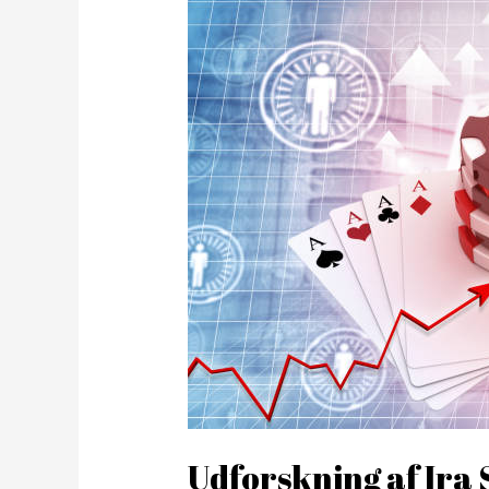
Udforskning af Ira 