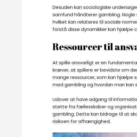
Desuden kan sociologiske undersøgelse
samfund håndterer gambling. Nogle sa
hvilket kan relateres til sociale normer
forstå disse dynamikker kan hjælpe ca
Ressourcer til ansva
At spille ansvarligt er en fundament
kræver, at spillere er bevidste om d
mange ressourcer, som kan hjælpe spil
med gambling og hvordan man kan spil
Udover at have adgang til information
støtte fra fællesskaber og organisat
gambling. Dette kan bidrage til at s
risikoen for afhængighed.