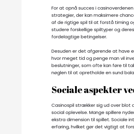
For at opnå succes i casinoverdenen
strategier, der kan maksimere chancer
af de rigtige spil til at forstå timing 
studere forskellige spiltyper og deres
fordelagtige betingelser.
Desuden er det afgørende at have en 
hvor meget tid og penge man vil inv
beslutninger, som ofte kan føre til ta
nøglen til at opretholde en sund bal
Sociale aspekter ve
Casinospil strækker sig ud over blot a
social oplevelse. Mange spillere nyder
ekstra dimension til spillet. Sociale
erfaring, hvilket gør det vigtigt at for