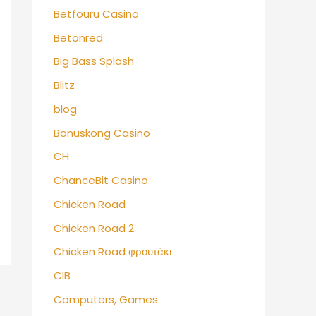
Betfouru Casino
Betonred
Big Bass Splash
Blitz
blog
Bonuskong Casino
CH
ChanceBit Casino
Chicken Road
Chicken Road 2
Chicken Road φρουτάκι
CIB
Computers, Games