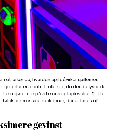
r i at erkende, hvordan spil påvirker spillernes
gi spiller en central rolle her, da den belyser de
dan miljøet kan påvirke ens spiloplevelse. Dette
de følelsesmæssige reaktioner, der udløses af
aksimere gevinst